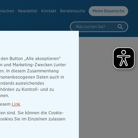
erischen
Newsletter
Kontakt
Beratersuche
Meine Bayerische
Was suchen Sie?
 den Button „Alle akzeptieren"
hen und Marketing-Zwecken (unter
rden. In diesem Zusammenhang
 personenbezogenen Daten auch in
tandards ausreichendes
hörden zu Kontroll- und zu
nnen.
diesem
Link
.
den sind. Sie können die Cookie-
ookies Sie im Einzelnen zulassen
 der Nähe
Vertrag widerrufen