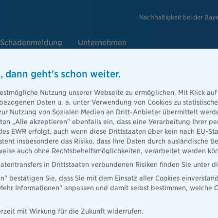
Nachhaltigkeit bei der Bay
Schadenmeldung
Unternehmen
, dann geht's schon weiter.
estmögliche Nutzung unserer Webseite zu ermöglichen. Mit Klick auf
enbezogenen Daten u. a. unter Verwendung von Cookies zu statistisc
zur Nutzung von Sozialen Medien an Dritt-Anbieter übermittelt we
tton „Alle akzeptieren" ebenfalls ein, dass eine Verarbeitung Ihrer
des EWR erfolgt, auch wenn diese Drittstaaten über kein nach EU-S
teht insbesondere das Risiko, dass Ihre Daten durch ausländische Be
ise auch ohne Rechtsbehelfsmöglichkeiten, verarbeitet werden kö
atentransfers in Drittstaaten verbundenen Risiken finden Sie unter 
en" bestätigen Sie, dass Sie mit dem Einsatz aller Cookies einverstan
„Mehr Informationen" anpassen und damit selbst bestimmen, welche C
Presse
Ratgeber
Lob & Kritik
Versicherung in
rzeit mit Wirkung für die Zukunft widerrufen.