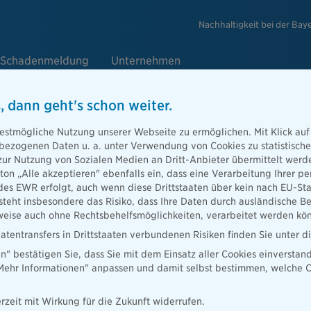
Nachhaltigkeit bei der Bay
Schadenmeldung
Unternehmen
, dann geht's schon weiter.
estmögliche Nutzung unserer Webseite zu ermöglichen. Mit Klick auf
enbezogenen Daten u. a. unter Verwendung von Cookies zu statistisc
zur Nutzung von Sozialen Medien an Dritt-Anbieter übermittelt we
tton „Alle akzeptieren" ebenfalls ein, dass eine Verarbeitung Ihrer
des EWR erfolgt, auch wenn diese Drittstaaten über kein nach EU-S
teht insbesondere das Risiko, dass Ihre Daten durch ausländische Be
ise auch ohne Rechtsbehelfsmöglichkeiten, verarbeitet werden kö
atentransfers in Drittstaaten verbundenen Risiken finden Sie unter 
en" bestätigen Sie, dass Sie mit dem Einsatz aller Cookies einverstan
„Mehr Informationen" anpassen und damit selbst bestimmen, welche C
Presse
Ratgeber
Lob & Kritik
Versicherung in
rzeit mit Wirkung für die Zukunft widerrufen.