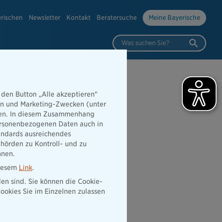
erischen
Newsletter
Kontakt
Beratersuche
Meine Bayerische
Was suchen Sie?
 den Button „Alle akzeptieren"
hen und Marketing-Zwecken (unter
rden. In diesem Zusammenhang
 personenbezogenen Daten auch in
tandards ausreichendes
hörden zu Kontroll- und zu
nnen.
diesem
Link
.
den sind. Sie können die Cookie-
ookies Sie im Einzelnen zulassen
 der Nähe
Vertrag widerrufen