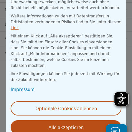
Überwachungszwecken, möglicherweise auch ohne
Rechtsbehelfsmöglichkeiten, verarbeitet werden können.
Ratgeber
Weitere Informationen zu den mit Datentransfers in
Drittstaaten verbundenen Risiken finden Sie unter diesem
Lob & Kritik
Link
.
Mit einem Klick auf „Alle akzeptieren" bestätigen Sie,
Versicherung in der Nähe
dass Sie mit dem Einsatz aller Cookies einverstanden
sind. Sie können die Cookie-Einstellungen mit einem
Vertrag widerrufen
Klick auf „Mehr Informationen" anpassen und damit
selbst bestimmen, welche Cookies Sie im Einzelnen
zulassen möchten.
Ihre Einwilligungen können Sie jederzeit mit Wirkung für
die Zukunft widerrufen.
Impressum
Datenschutz
1534
Bewertungen auf ProvenExpert.com
Mehr erfahren
Optionale Cookies ablehnen
die Bayerische
Alle akzeptieren
Impressum
Datenschutz
Barrierefreiheit