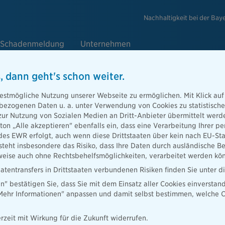
Nachhaltigkeit bei der Bay
Schadenmeldung
Unternehmen
, dann geht's schon weiter.
estmögliche Nutzung unserer Webseite zu ermöglichen. Mit Klick auf
enbezogenen Daten u. a. unter Verwendung von Cookies zu statistisc
zur Nutzung von Sozialen Medien an Dritt-Anbieter übermittelt we
tton „Alle akzeptieren" ebenfalls ein, dass eine Verarbeitung Ihrer
des EWR erfolgt, auch wenn diese Drittstaaten über kein nach EU-S
teht insbesondere das Risiko, dass Ihre Daten durch ausländische Be
ise auch ohne Rechtsbehelfsmöglichkeiten, verarbeitet werden kö
atentransfers in Drittstaaten verbundenen Risiken finden Sie unter 
en" bestätigen Sie, dass Sie mit dem Einsatz aller Cookies einverstan
„Mehr Informationen" anpassen und damit selbst bestimmen, welche C
Presse
Ratgeber
Lob & Kritik
Versicherung in
rzeit mit Wirkung für die Zukunft widerrufen.