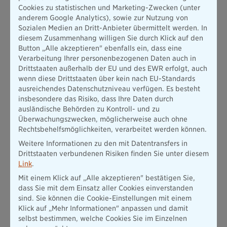
Cookies zu statistischen und Marketing-Zwecken (unter
Starte deine Ausbildung bei der
anderem Google Analytics), sowie zur Nutzung von
Sozialen Medien an Dritt-Anbieter übermittelt werden. In
Bayerischen
diesem Zusammenhang willigen Sie durch Klick auf den
Button „Alle akzeptieren" ebenfalls ein, dass eine
Bewirb dich jetzt auf eine unserer Ausbildungsstellen im
Verarbeitung Ihrer personenbezogenen Daten auch in
Innen- oder Außendienst.
Drittstaaten außerhalb der EU und des EWR erfolgt, auch
wenn diese Drittstaaten über kein nach EU-Standards
Jetzt bewerben
ausreichendes Datenschutzniveau verfügen. Es besteht
insbesondere das Risiko, dass Ihre Daten durch
ausländische Behörden zu Kontroll- und zu
Erfahre mehr über unsere
Überwachungszwecken, möglicherweise auch ohne
Rechtsbehelfsmöglichkeiten, verarbeitet werden können.
Ausbildungsberufe
Weitere Informationen zu den mit Datentransfers in
Drittstaaten verbundenen Risiken finden Sie unter diesem
Link
.
Mit einem Klick auf „Alle akzeptieren" bestätigen Sie,
dass Sie mit dem Einsatz aller Cookies einverstanden
sind. Sie können die Cookie-Einstellungen mit einem
Klick auf „Mehr Informationen" anpassen und damit
selbst bestimmen, welche Cookies Sie im Einzelnen