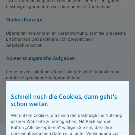
100 % Übernahmequote in den letzten Jahren – bei guten
Leistungen garantieren wir dir eine feste Übernahme.
Starkes Konzept
Übernimm von Anfang an Verantwortung, sammle praktische
Erfahrungen und profitiere von persönlichen
Ansprechpersonen.
Abwechslungsreiche Aufgaben
Lerne in verschiedenen Teams, knüpfe viele Kontakte und
entdecke spannende Aufgabenfelder.
Hohe Wertschätzung
Schnell noch die Cookies, dann geht's
schon weiter.
Bringe deine Ideen ein, arbeite an eigenen Projekten und
repräsentiere die Bayerische auf Messen.
Wir nutzen Cookies, um Ihnen die bestmögliche Nutzung
unserer Webseite zu ermöglichen. Mit Klick auf den
Button „Alle akzeptieren" willigen Sie ein, dass Ihre
personenbezogenen Daten u. a. unter Verwendung von