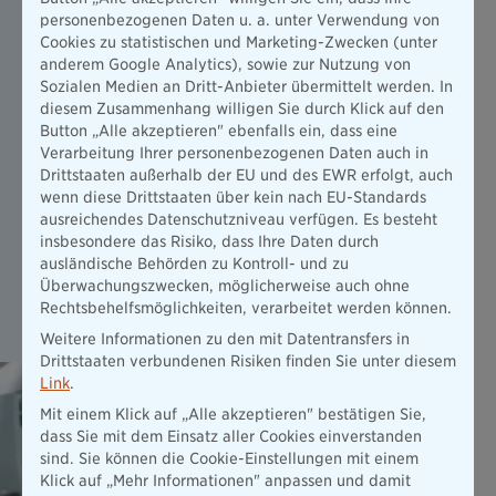
Deine Perspektiven bei uns
personenbezogenen Daten u. a. unter Verwendung von
Cookies zu statistischen und Marketing-Zwecken (unter
Nach deiner erfolgreich abgeschlossenen Ausbildung im
anderem Google Analytics), sowie zur Nutzung von
Außendienst hast du die Möglichkeit mit einer
Sozialen Medien an Dritt-Anbieter übermittelt werden. In
Selbstständigkeit in der Vorsorge- und Finanzberatung
diesem Zusammenhang willigen Sie durch Klick auf den
einzusteigen. Dabei bleibst du Teil deiner
Button „Alle akzeptieren" ebenfalls ein, dass eine
unternehmerischen Einheit, die auf deinem weiteren
Verarbeitung Ihrer personenbezogenen Daten auch in
beruflichen Werdegang unterstützt. Darüber hinaus stehen
Drittstaaten außerhalb der EU und des EWR erfolgt, auch
dir nach dem Abschluss deiner Ausbildung neben
wenn diese Drittstaaten über kein nach EU-Standards
ausgezeichnete Verdienstmöglichkeiten auch verschiedene
ausreichendes Datenschutzniveau verfügen. Es besteht
Aufstiegsmöglichkeiten zur Verfügung. Zudem hast du die
insbesondere das Risiko, dass Ihre Daten durch
Möglichkeit, dich als Bachelor Professional in
ausländische Behörden zu Kontroll- und zu
Versicherungen und Finanzanlagen weiterzubilden oder
Überwachungszwecken, möglicherweise auch ohne
deinen Karriereweg bei der Bayerischen im Innendienst
Rechtsbehelfsmöglichkeiten, verarbeitet werden können.
fortzusetzen.
Weitere Informationen zu den mit Datentransfers in
Drittstaaten verbundenen Risiken finden Sie unter diesem
Link
.
Mit einem Klick auf „Alle akzeptieren" bestätigen Sie,
dass Sie mit dem Einsatz aller Cookies einverstanden
sind. Sie können die Cookie-Einstellungen mit einem
Klick auf „Mehr Informationen" anpassen und damit