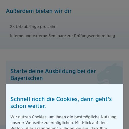
Außerdem bieten wir dir
28 Urlaubstage pro Jahr
Interne und externe Seminare zur Prüfungsvorbereitung
Starte deine Ausbildung bei der
Bayerischen
Bewirb dich jetzt auf eine unserer Ausbildungsstellen im
Innendienst.
Schnell noch die Cookies, dann geht's
schon weiter.
Jetzt bewerben
Wir nutzen Cookies, um Ihnen die bestmögliche Nutzung
unserer Webseite zu ermöglichen. Mit Klick auf den
Button „Alle akzeptieren" willigen Sie ein, dass Ihre