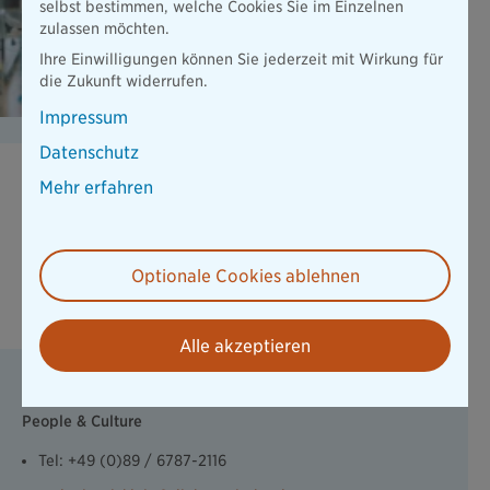
selbst bestimmen, welche Cookies Sie im Einzelnen
zulassen möchten.
Ihre Einwilligungen können Sie jederzeit mit Wirkung für
die Zukunft widerrufen.
Impressum
Datenschutz
Mehr erfahren
Du hast noch noch Fragen?
Zu Fragen rund um deine Ausbildung bei der Bayerischen,
kannst du dich direkt bei unsere Ausbildungsleiterin Melanie
Optionale Cookies ablehnen
melden. Sie hilft dir gerne weiter!
Alle akzeptieren
Melanie Wicklein
People & Culture
Tel: +49 (0)89 / 6787-2116