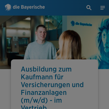
Ausbildung zum
Kaufmann für
Versicherungen und
Finanzanlagen
(m/w/d) - im
Vertrieb