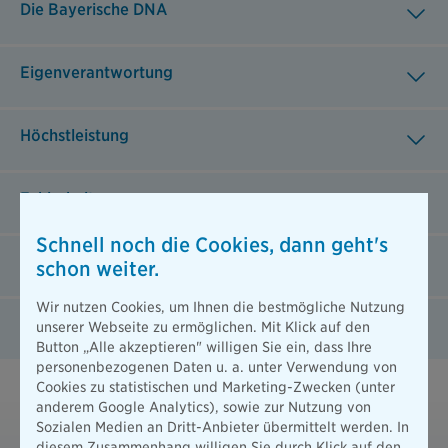
Die Bayerische DNA
Eigenverantwortung
Höchstleistung
Fehlerkultur
Schnell noch die Cookies, dann geht's
Sinn
schon weiter.
Wir nutzen Cookies, um Ihnen die bestmögliche Nutzung
Entwicklung
unserer Webseite zu ermöglichen. Mit Klick auf den
Button „Alle akzeptieren" willigen Sie ein, dass Ihre
personenbezogenen Daten u. a. unter Verwendung von
Cookies zu statistischen und Marketing-Zwecken (unter
anderem Google Analytics), sowie zur Nutzung von
Du möchtest Teil des Teams werden?
Sozialen Medien an Dritt-Anbieter übermittelt werden. In
diesem Zusammenhang willigen Sie durch Klick auf den