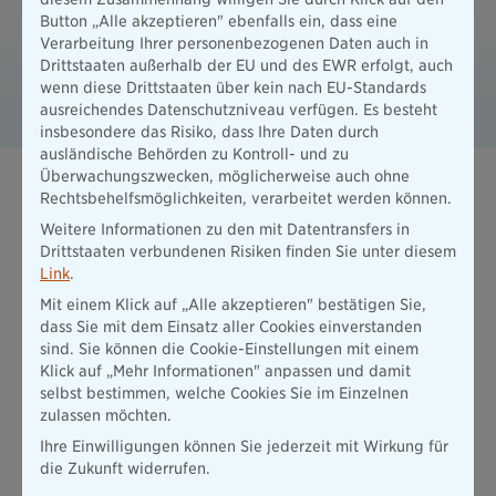
Finde in unserer Stellenbörse den Job, der perfekt zu dir
Button „Alle akzeptieren" ebenfalls ein, dass eine
passt!
Verarbeitung Ihrer personenbezogenen Daten auch in
Drittstaaten außerhalb der EU und des EWR erfolgt, auch
Zu unseren offenen
wenn diese Drittstaaten über kein nach EU-Standards
Stellen
ausreichendes Datenschutzniveau verfügen. Es besteht
insbesondere das Risiko, dass Ihre Daten durch
ausländische Behörden zu Kontroll- und zu
Überwachungszwecken, möglicherweise auch ohne
Rechtsbehelfsmöglichkeiten, verarbeitet werden können.
Das könnte dich auch interessieren
Weitere Informationen zu den mit Datentransfers in
Drittstaaten verbundenen Risiken finden Sie unter diesem
Link
.
Mit einem Klick auf „Alle akzeptieren" bestätigen Sie,
dass Sie mit dem Einsatz aller Cookies einverstanden
sind. Sie können die Cookie-Einstellungen mit einem
Klick auf „Mehr Informationen" anpassen und damit
selbst bestimmen, welche Cookies Sie im Einzelnen
zulassen möchten.
Vielfalt und Chancengleichheit
Ihre Einwilligungen können Sie jederzeit mit Wirkung für
die Zukunft widerrufen.
Unterschiede bereichern – entdecke unser Engagement für
Vielfalt und Chancengleichheit.