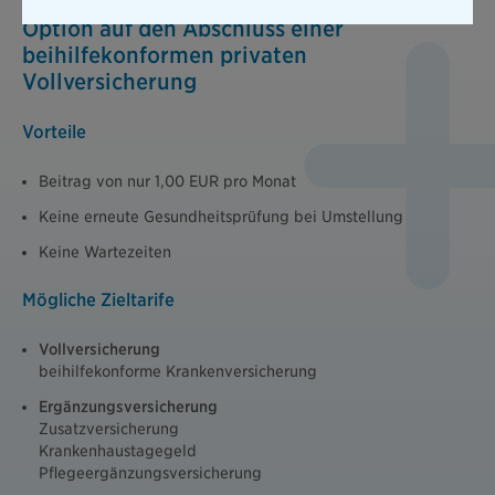
Option auf den Abschluss einer
beihilfekonformen privaten
Vollversicherung
Vorteile
Beitrag von nur 1,00 EUR pro Monat
Keine erneute Gesundheitsprüfung bei Umstellung
Keine Wartezeiten
Mögliche Zieltarife
Vollversicherung
beihilfekonforme Krankenversicherung
Ergänzungsversicherung
Zusatzversicherung
Krankenhaustagegeld
Pflegeergänzungsversicherung