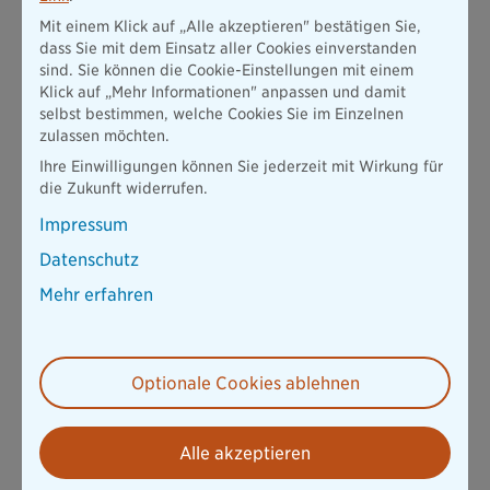
Mit einem Klick auf „Alle akzeptieren" bestätigen Sie,
dass Sie mit dem Einsatz aller Cookies einverstanden
sind. Sie können die Cookie-Einstellungen mit einem
Klick auf „Mehr Informationen" anpassen und damit
selbst bestimmen, welche Cookies Sie im Einzelnen
zulassen möchten.
Ihre Einwilligungen können Sie jederzeit mit Wirkung für
die Zukunft widerrufen.
Impressum
Datenschutz
Mehr erfahren
Hinweis zur Tabelle: Was bedeutet versicherte Prozentstufe?
Ihr Anspruch auf Beihilfe entspricht einem Prozentsatz von 50
oder 70 %, für Kinder sogar 80 % (in Bayern). Mit der
Optionale Cookies ablehnen
versicherten Prozentstufe der Genau-Für-Sie
Krankenversicherung wird daraus in Summe
ein umfangreicher Versicherungsschutz.
Alle akzeptieren