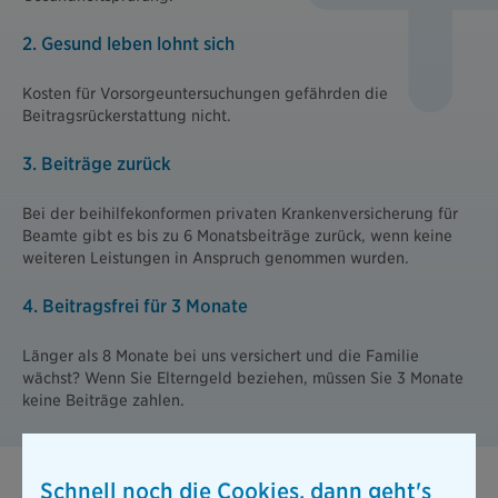
2. Gesund leben lohnt sich
Kosten für Vorsorgeuntersuchungen gefährden die
Beitragsrückerstattung nicht.
3. Beiträge zurück
Bei der beihilfekonformen privaten Krankenversicherung für
Beamte gibt es bis zu 6 Monatsbeiträge zurück, wenn keine
weiteren Leistungen in Anspruch genommen wurden.
4. Beitragsfrei für 3 Monate
Länger als 8 Monate bei uns versichert und die Familie
wächst? Wenn Sie Elterngeld beziehen, müssen Sie 3 Monate
keine Beiträge zahlen.
Schnell noch die Cookies, dann geht's