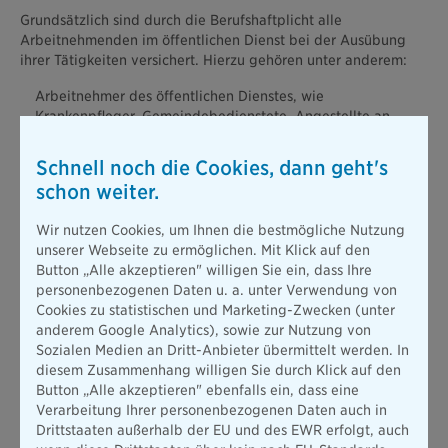
Grundsätzlich sind durch die Berufshaftplicht alle
Arbeitnehmenden im öffentlichen Dienst bei der Ausübung
ihrer Tätigkeiten versichert. Hierzu gehören unter anderem:
Arbeitnehmer des öffentlichen Dienstes, wie
Krankenpfleger, Gemeindebedienstete, Angestellte an
Universitäten, Lehrerinnen, etc.
Schnell noch die Cookies, dann geht's
Beamtinnen und Beamte
schon weiter.
Staatsbeamte (Richter, Gerichtsvollzieher, Polizeibeamte)
Wir nutzen Cookies, um Ihnen die bestmögliche Nutzung
Soldatinnen und Soldaten
unserer Webseite zu ermöglichen. Mit Klick auf den
Personen, die Freiwilligendienste leisten
Button „Alle akzeptieren" willigen Sie ein, dass Ihre
personenbezogenen Daten u. a. unter Verwendung von
Öffentlich-rechtliche Mandatsträger
Cookies zu statistischen und Marketing-Zwecken (unter
anderem Google Analytics), sowie zur Nutzung von
Sozialen Medien an Dritt-Anbieter übermittelt werden. In
Wann zahlt die Diensthaftpflicht?
diesem Zusammenhang willigen Sie durch Klick auf den
Button „Alle akzeptieren" ebenfalls ein, dass eine
Eine Diensthaftpflichtversicherung ersetzt die meisten
Verarbeitung Ihrer personenbezogenen Daten auch in
Schäden, kann aber nicht alles abfangen. Grundsätzlich
Drittstaaten außerhalb der EU und des EWR erfolgt, auch
werden folgende Komponenten gedeckt: