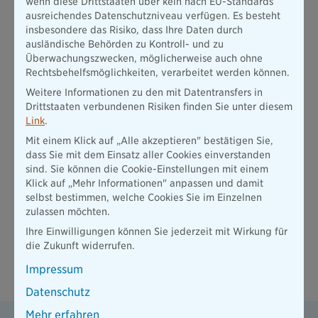
wenn diese Drittstaaten über kein nach EU-Standards
ausreichendes Datenschutzniveau verfügen. Es besteht
Schäden durch versäumte Termine oder falsch kalkulierte
insbesondere das Risiko, dass Ihre Daten durch
Kosten
ausländische Behörden zu Kontroll- und zu
Im Verkehr verursachte Schäden durch das Führen eines
Überwachungszwecken, möglicherweise auch ohne
Dienstfahrzeugs
Rechtsbehelfsmöglichkeiten, verarbeitet werden können.
Weitere Informationen zu den mit Datentransfers in
Schäden, die durch ein im Dienst geführtes Tier verursacht
Drittstaaten verbundenen Risiken finden Sie unter diesem
wurden
Link
.
Schlüsselverlust, falls der Schlüssel wichtiger Teil Ihrer
Mit einem Klick auf „Alle akzeptieren" bestätigen Sie,
Dienstausübung ist
dass Sie mit dem Einsatz aller Cookies einverstanden
Vermögensschäden durch fehlerhaft beglaubigte
sind. Sie können die Cookie-Einstellungen mit einem
Dokumente
Klick auf „Mehr Informationen" anpassen und damit
selbst bestimmen, welche Cookies Sie im Einzelnen
Weitere Eventualitäten sowie individuelle Fragen klären wir
zulassen möchten.
gerne mit Ihnen in einem persönlichen Gespräch ab.
Ihre Einwilligungen können Sie jederzeit mit Wirkung für
die Zukunft widerrufen.
Weitere Fragen zum Thema
Impressum
Diensthaftpflicht
Datenschutz
Mehr erfahren