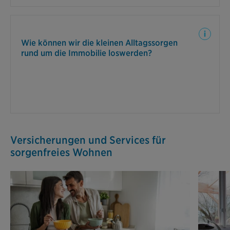
Für kleine Notfallreparaturen oder die Entfernung
eines Wespennests ist der PrimeHome-Schutzbrief
Wie können wir die kleinen Alltagssorgen
Ihr Alltagsretter.
rund um die Immobilie loswerden?
Versicherungen und Services für
sorgenfreies Wohnen