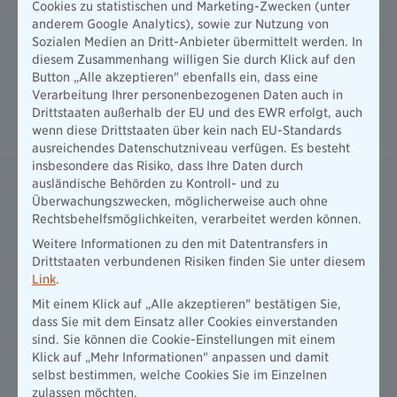
Cookies zu statistischen und Marketing-Zwecken (unter
Erfahren Sie mit dem Naturgefahren-
anderem Google Analytics), sowie zur Nutzung von
Check des Gesamtverbands
Sozialen Medien an Dritt-Anbieter übermittelt werden. In
Deutscher Versicherer (GDV), wie
diesem Zusammenhang willigen Sie durch Klick auf den
teuer und schwerwiegend
Button „Alle akzeptieren" ebenfalls ein, dass eine
Naturgefahren in Ihrer Region sind.
Verarbeitung Ihrer personenbezogenen Daten auch in
Drittstaaten außerhalb der EU und des EWR erfolgt, auch
Zum Naturgefahren-Check
wenn diese Drittstaaten über kein nach EU-Standards
ausreichendes Datenschutzniveau verfügen. Es besteht
insbesondere das Risiko, dass Ihre Daten durch
ausländische Behörden zu Kontroll- und zu
Sind Sie richtig abgesichert?
Überwachungszwecken, möglicherweise auch ohne
Machen Sie den
Rechtsbehelfsmöglichkeiten, verarbeitet werden können.
Überflüssigkeitscheck.
Weitere Informationen zu den mit Datentransfers in
Welche Versicherungen brauche ich
Drittstaaten verbundenen Risiken finden Sie unter diesem
wirklich? Mit unserem digitalen Tool
Link
.
können Sie in wenigen Minuten einen
individuellen Bedarfscheck rund um
Mit einem Klick auf „Alle akzeptieren" bestätigen Sie,
das Thema Versicherungen
dass Sie mit dem Einsatz aller Cookies einverstanden
durchführen.
sind. Sie können die Cookie-Einstellungen mit einem
Klick auf „Mehr Informationen" anpassen und damit
Zum Überflüssigkeitscheck
selbst bestimmen, welche Cookies Sie im Einzelnen
zulassen möchten.