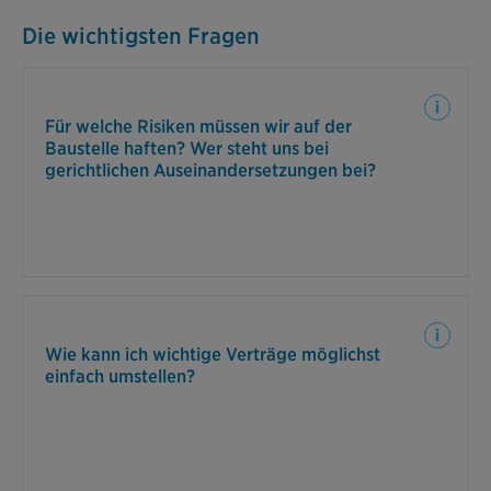
Die wichtigsten Fragen
Wir haben den richtigen Schutz, wenn es darauf
ankommt. Mit der Bauherren-Haftpflicht-, einer
Für welche Risiken müssen wir auf der
Wohngebäude- und einer Rechtsschutzversicherung
Baustelle haften? Wer steht uns bei
können Sie sich auf das Wesentliche konzentrieren.
gerichtlichen Auseinandersetzungen bei?
Ob Gas, Wasser, Strom oder Internet. Mit unserem
Kooperationspartner können Sie auf Wunsch ganz
Wie kann ich wichtige Verträge möglichst
einfach neue Angebote erhalten.
einfach umstellen?