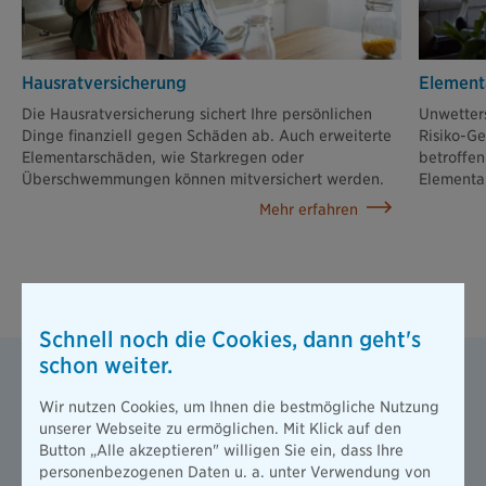
Hausratversicherung
Element
Die Hausratversicherung sichert Ihre persönlichen
Unwetters
Dinge finanziell gegen Schäden ab. Auch erweiterte
Risiko-Ge
Elementarschäden, wie Starkregen oder
betroffen
Überschwemmungen können mitversichert werden.
Elementa
Mehr erfahren
Gut zu wissen
Schnell noch die Cookies, dann geht's
schon weiter.
Ausreichend geschützt? Machen
Sie den kostenfreien
Wir nutzen Cookies, um Ihnen die bestmögliche Nutzung
Naturgefahren-Check.
unserer Webseite zu ermöglichen. Mit Klick auf den
Button „Alle akzeptieren" willigen Sie ein, dass Ihre
Extremwetter wie Sturm, Hagel oder
personenbezogenen Daten u. a. unter Verwendung von
Starkregen werden immer häufiger.