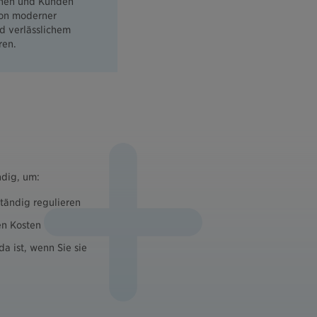
nnen und Kunden
von moderner
d verlässlichem
ren.
dig, um:
ständig regulieren
en Kosten
a ist, wenn Sie sie