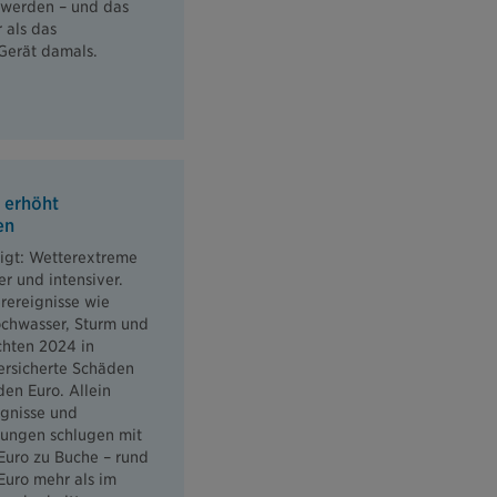
 werden – und das
 als das
Gerät damals.
 erhöht
en
eigt: Wetterextreme
r und intensiver.
rereignisse wie
ochwasser, Sturm und
chten 2024 in
ersicherte Schäden
den Euro. Allein
ignisse und
ngen schlugen mit
 Euro zu Buche – rund
 Euro mehr als im