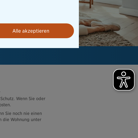
Alle akzeptieren
r
 Schutz. Wenn Sie oder
osten.
nn Sie noch nie einen
h die Wohnung unter