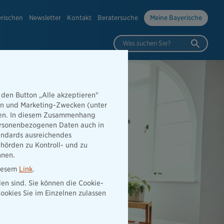
erischen
Newsletter
Kontakt
Beratersuche
Meine Bayerische
Was suchen Sie?
 den Button „Alle akzeptieren"
hen und Marketing-Zwecken (unter
rden. In diesem Zusammenhang
 personenbezogenen Daten auch in
tandards ausreichendes
hörden zu Kontroll- und zu
nnen.
diesem
Link
.
den sind. Sie können die Cookie-
ookies Sie im Einzelnen zulassen