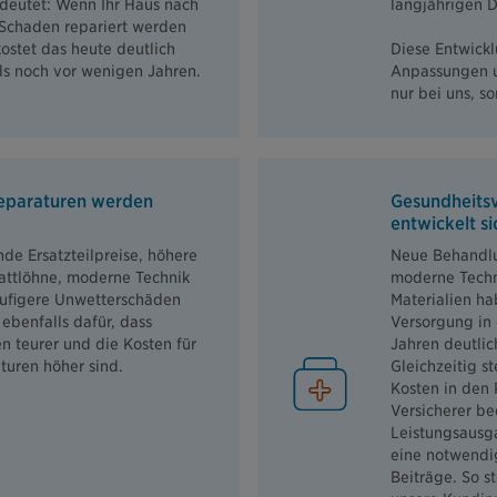
deutet: Wenn Ihr Haus nach
langjährigen D
Schaden repariert werden
ostet das heute deutlich
Diese Entwick
ls noch vor wenigen Jahren.
Anpassungen u
nur bei uns, s
eparaturen werden
Gesundheits
entwickelt si
de Ersatzteilpreise, höhere
Neue Behandl
attlöhne, moderne Technik
moderne Techn
ufigere Unwetterschäden
Materialien ha
ebenfalls dafür, dass
Versorgung in
n teurer und die Kosten für
Jahren deutlic
turen höher sind.
Gleichzeitig s
Kosten in den 
Versicherer b
Leistungsausg
eine notwendi
Beiträge. So st