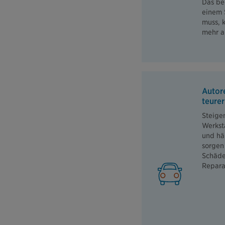
Das be
einem 
muss, k
mehr a
Autor
teurer
Steigen
Werkst
und hä
sorgen 
Schäde
Repara