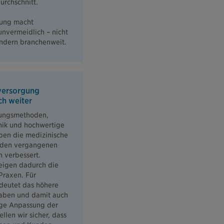
urchschnitt.
lung macht
nvermeidlich – nicht
ondern branchenweit.
versorgung
ch weiter
ungsmethoden,
ik und hochwertige
ben die medizinische
 den vergangenen
h verbessert.
teigen dadurch die
Praxen. Für
edeutet das höhere
aben und damit auch
ge Anpassung der
ellen wir sicher, dass