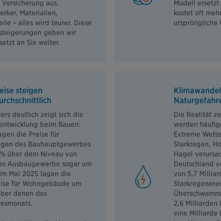
 Versicherung aus.
Modell ersetzt
rker, Materialien,
kostet oft mehr
eile – alles wird teurer. Diese
ursprüngliche 
steigerungen geben wir
setzt an Sie weiter.
eise steigen
Klimawandel
rchschnittlich
Naturgefahr
rs deutlich zeigt sich die
Die Realität z
entwicklung beim Bauen:
werden häufige
agen die Preise für
Extreme Wette
ngen des Bauhauptgewerbes
Starkregen, H
 % über dem Niveau von
Hagel verursa
das Ausbaugewerbe sogar um
Deutschland v
 Im Mai 2025 lagen die
von 5,7 Milliar
ise für Wohngebäude um
Starkregenere
über denen des
Überschwemmu
resmonats.
2,6 Milliarden
eine Milliarde