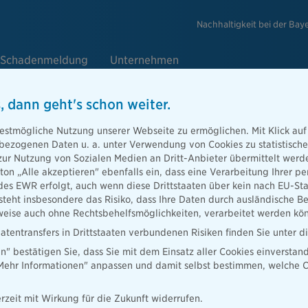
Nachhaltigkeit bei der Bay
Schadenmeldung
Unternehmen
, dann geht's schon weiter.
erung
estmögliche Nutzung unserer Webseite zu ermöglichen. Mit Klick auf
enbezogenen Daten u. a. unter Verwendung von Cookies zu statistisc
zur Nutzung von Sozialen Medien an Dritt-Anbieter übermittelt we
tton „Alle akzeptieren" ebenfalls ein, dass eine Verarbeitung Ihrer
des EWR erfolgt, auch wenn diese Drittstaaten über kein nach EU-S
teht insbesondere das Risiko, dass Ihre Daten durch ausländische Be
ise auch ohne Rechtsbehelfsmöglichkeiten, verarbeitet werden kö
atentransfers in Drittstaaten verbundenen Risiken finden Sie unter 
en" bestätigen Sie, dass Sie mit dem Einsatz aller Cookies einverstan
„Mehr Informationen" anpassen und damit selbst bestimmen, welche C
rzeit mit Wirkung für die Zukunft widerrufen.