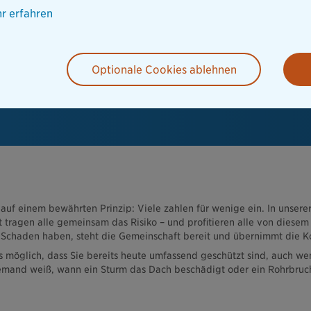
r erfahren
Optionale Cookies ablehnen
 auf einem bewährten Prinzip: Viele zahlen für wenige ein. In unsere
 tragen alle gemeinsam das Risiko – und profitieren alle von diesem
 Schaden haben, steht die Gemeinschaft bereit und übernimmt die K
s möglich, dass Sie bereits heute umfassend geschützt sind, auch we
emand weiß, wann ein Sturm das Dach beschädigt oder ein Rohrbruc