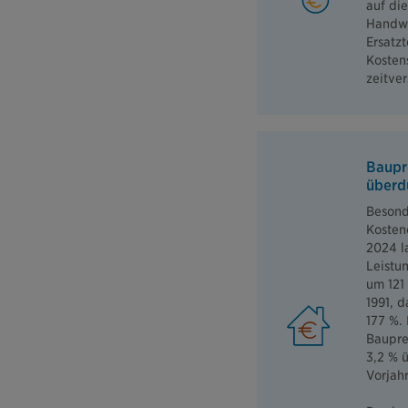
auf die
Handwe
Ersatzt
Kosten
zeitver
Baupr
überdu
Besonde
Kosten
2024 l
Leistu
um 121
1991, 
177 %.
Baupre
3,2 % 
Vorjah