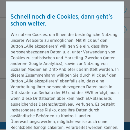
Keine Wartezeiten
Schnell noch die Cookies, dann geht's
schon weiter.
Günstiger Einstiegsbeitrag möglich
Wir nutzen Cookies, um Ihnen die bestmögliche Nutzung
unserer Webseite zu ermöglichen. Mit Klick auf den
Button „Alle akzeptieren" willigen Sie ein, dass Ihre
Gesetzliche Zuzahlungen im Krankenhaus
personenbezogenen Daten u. a. unter Verwendung von
Cookies zu statistischen und Marketing-Zwecken (unter
anderem Google Analytics), sowie zur Nutzung von
Tagesgeld bei Reha-Maßnahmen
Sozialen Medien an Dritt-Anbieter übermittelt werden. In
diesem Zusammenhang willigen Sie durch Klick auf den
Button „Alle akzeptieren" ebenfalls ein, dass eine
Verarbeitung Ihrer personenbezogenen Daten auch in
Rücktransport aus dem Ausland
Drittstaaten außerhalb der EU und des EWR erfolgt, auch
wenn diese Drittstaaten über kein nach EU-Standards
ausreichendes Datenschutzniveau verfügen. Es besteht
insbesondere das Risiko, dass Ihre Daten durch
ausländische Behörden zu Kontroll- und zu
Überwachungszwecken, möglicherweise auch ohne
Rechtsbehelfsmöglichkeiten, verarbeitet werden können.