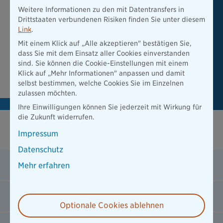
Weitere Informationen zu den mit Datentransfers in
Jetzt Beitrag berechnen
Drittstaaten verbundenen Risiken finden Sie unter diesem
Link
.
Finden Sie in nur wenigen Klicks heraus, welches Angebot
Mit einem Klick auf „Alle akzeptieren" bestätigen Sie,
wir Ihnen machen können.
dass Sie mit dem Einsatz aller Cookies einverstanden
sind. Sie können die Cookie-Einstellungen mit einem
Klick auf „Mehr Informationen" anpassen und damit
Beitrag berechnen
selbst bestimmen, welche Cookies Sie im Einzelnen
zulassen möchten.
Ihre Einwilligungen können Sie jederzeit mit Wirkung für
die Zukunft widerrufen.
Impressum
FAQ
Datenschutz
Welche Leistungen sind ausgeschlossen?
Mehr erfahren
Wann zahlt die Zusatzversicherung?
Optionale Cookies ablehnen