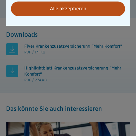
Kann ich mir den behandelnden Arzt und das
Krankenhaus frei aussuchen?
Alle akzeptieren
Downloads
Flyer Krankenzusatzversicherung "Mehr Komfort"
PDF / 171 KB
Highlightblatt Krankenzusatzversicherung "Mehr
Komfort"
PDF / 274 KB
Das könnte Sie auch interessieren