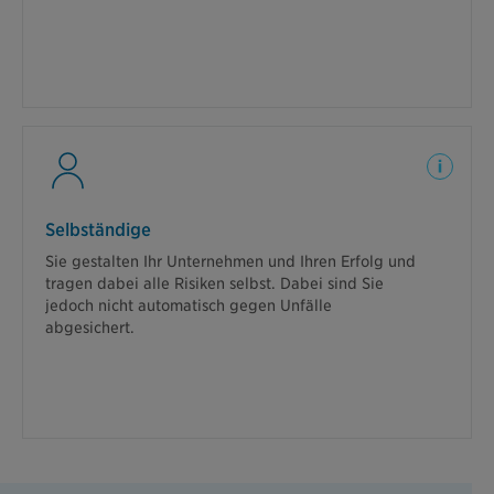
finanziellen Mitteln Sie und Ihr Kind unterstützt
werden.
Weiterlesen
Ein Reitunfall schränkt Ihre Leistungsfähigkeit
Selbständige
ein.
Sie gestalten Ihr Unternehmen und Ihren Erfolg und
Nach einem Sturz vom Pferd können Sie nur noch zu
tragen dabei alle Risiken selbst. Dabei sind Sie
50 % arbeiten. Sie brauchen neben ärztlicher auch
jedoch nicht automatisch gegen Unfälle
finanzielle Unterstützung. Lesen Sie, was das
abgesichert.
ExistenzBudget für Sie leistet.
Weiterlesen