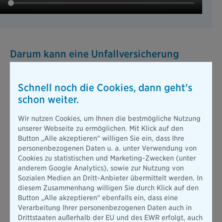
Darum kann eine Unfallversicherung
sinnvoll sein
Wenn Sie nach einem Unfall oder einer Krankheit nur noch
Schnell noch die Cookies, dann geht's
teilweise oder gar nicht mehr arbeiten können, erhalten Sie
schon weiter.
meist nur geringe gesetzliche Leistungen. Diese reichen in der
Regel nicht aus, um den gewohnten Lebensstandard zu
Wir nutzen Cookies, um Ihnen die bestmögliche Nutzung
halten. Deswegen ist es häufig sinnvoll, sich über eine private
unserer Webseite zu ermöglichen. Mit Klick auf den
Unfallversicherung zusätzlich finanziell abzusichern.
Button „Alle akzeptieren" willigen Sie ein, dass Ihre
personenbezogenen Daten u. a. unter Verwendung von
Für eine umfassende Absicherung Ihrer Arbeitskraft
Cookies zu statistischen und Marketing-Zwecken (unter
empfehlen wir die
Berufsunfähigkeitsversicherung
.
anderem Google Analytics), sowie zur Nutzung von
Sozialen Medien an Dritt-Anbieter übermittelt werden. In
diesem Zusammenhang willigen Sie durch Klick auf den
Entgeltfortzahlung durch Arbeitgeber
Button „Alle akzeptieren" ebenfalls ein, dass eine
100 % des letzten Bruttolohns; bei einem neuen Job
Verarbeitung Ihrer personenbezogenen Daten auch in
Im Krankheitsfall zahlt der Arbeitgeber Ihren Lohn
in den ersten vier Wochen keine Entgeltfortzahlung,
Drittstaaten außerhalb der EU und des EWR erfolgt, auch