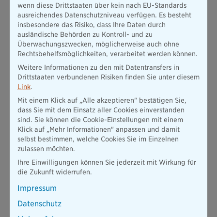
noch sechs Wochen lang weiter.
sondern Krankengeld
wenn diese Drittstaaten über kein nach EU-Standards
ausreichendes Datenschutzniveau verfügen. Es besteht
insbesondere das Risiko, dass Ihre Daten durch
Mehr erfahren
ausländische Behörden zu Kontroll- und zu
Überwachungszwecken, möglicherweise auch ohne
Rechtsbehelfsmöglichkeiten, verarbeitet werden können.
70% des letzten Bruttogehalts; maximal 90% des
Weitere Informationen zu den mit Datentransfers in
letzten Nettogehalts; ab der 7. Woche durch die
Krankengeld
Drittstaaten verbundenen Risiken finden Sie unter diesem
GKV (nach den sechs Wochen Entgeltfortzahlung
Link
.
Im Krankheitsfall zahlt die gesetzliche
durch den Arbeitgeber)
Mit einem Klick auf „Alle akzeptieren" bestätigen Sie,
Krankenversicherung ab der 7. Woche Krankengeld.
dass Sie mit dem Einsatz aller Cookies einverstanden
sind. Sie können die Cookie-Einstellungen mit einem
Klick auf „Mehr Informationen" anpassen und damit
selbst bestimmen, welche Cookies Sie im Einzelnen
zulassen möchten.
Ihre Einwilligungen können Sie jederzeit mit Wirkung für
die Zukunft widerrufen.
Rente wegen verminderter Erwerbsfähigkeit
Volle Erwerbsminderung bei weniger als drei
Impressum
Unter bestimmten Bedingungen können Sie die
Stunden Arbeit täglich; teilweise Erwerbsminderung
gesetzliche Erwerbsminderungsrente erhalten, wenn
Datenschutz
bei drei bis sechs Stunden täglicher Arbeit
Sie nicht mehr voll arbeiten können.