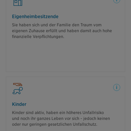
Ein Unfall bei der Gartenarbeit hat
Eigenheimbesitzende
gravierende Folgen
Sie haben sich und der Familie den Traum vom
Der Unfall ist so schwer, dass Sie eine
eigenen Zuhause erfüllt und haben damit auch hohe
Querschnittslähmung erleiden und Sie nicht mehr
finanzielle Verpflichtungen.
arbeiten können. Lesen Sie gleich hier, welche
Leistungen Sie nach diesem Unfall erwarten können.
Weiterlesen
Ein Autofahrer übersieht Ihr Kind und
Kinder
überfährt es.
Kinder sind aktiv, haben ein höheres Unfallrisiko
Wie sich herausstellt, führt der Unfall zu einer
und noch ihr ganzes Leben vor sich - jedoch keinen
bleibenden Behinderung und Ihr Kind kann später
oder nur geringen gesetzlichen Unfallschutz.
keinen Beruf erlernen. Lesen Sie, mit welchen