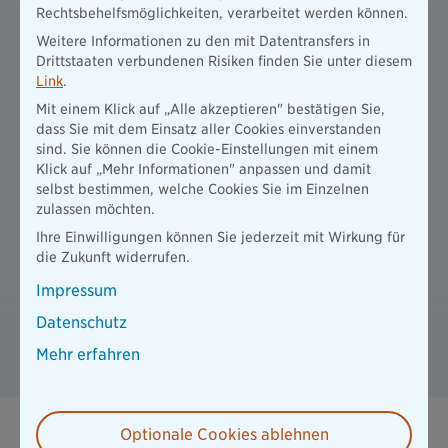
Rechtsbehelfsmöglichkeiten, verarbeitet werden können.
die Bayerische Online Versicherungsagentur und
Weitere Informationen zu den mit Datentransfers in
-Marketing GmbH - Informationen Art 3-5 OffVO
Drittstaaten verbundenen Risiken finden Sie unter diesem
PDF / 355 KB
Link
.
Mit einem Klick auf „Alle akzeptieren" bestätigen Sie,
dass Sie mit dem Einsatz aller Cookies einverstanden
BBV-Unterstützungskasse e.V. - Informationen
sind. Sie können die Cookie-Einstellungen mit einem
Art 3-5 OffVO
Klick auf „Mehr Informationen" anpassen und damit
PDF / 339 KB
selbst bestimmen, welche Cookies Sie im Einzelnen
zulassen möchten.
Pangaea Life GmbH - Informationen Art 3-5
Ihre Einwilligungen können Sie jederzeit mit Wirkung für
OffVO
die Zukunft widerrufen.
PDF / 353 KB
Impressum
BL Sicherungsvermögen Regelmäßiger Bericht
Datenschutz
zum 31.12.2024
Mehr erfahren
PDF / 533 KB
Optionale Cookies ablehnen