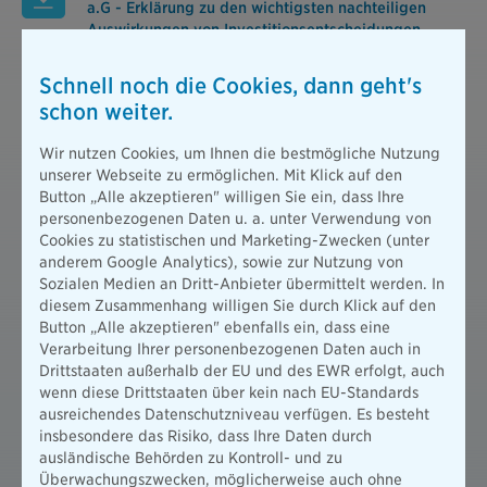
a.G - Erklärung zu den wichtigsten nachteiligen
Auswirkungen von Investitionsentscheidungen
auf Nachhaltigkeitsfaktoren
PDF / 219 KB
Schnell noch die Cookies, dann geht's
schon weiter.
BY die Bayerische Vorsorge Lebensversicherung
a.G. - Informationen gem. Art 3 OffVO
Wir nutzen Cookies, um Ihnen die bestmögliche Nutzung
PDF / 447 KB
unserer Webseite zu ermöglichen. Mit Klick auf den
Button „Alle akzeptieren" willigen Sie ein, dass Ihre
personenbezogenen Daten u. a. unter Verwendung von
BL die Bayerische Lebensversicherung AG -
Cookies zu statistischen und Marketing-Zwecken (unter
Informationen gem. Art 3 OffVO
anderem Google Analytics), sowie zur Nutzung von
PDF / 446 KB
Sozialen Medien an Dritt-Anbieter übermittelt werden. In
diesem Zusammenhang willigen Sie durch Klick auf den
Button „Alle akzeptieren" ebenfalls ein, dass eine
BY die Bayerische Vorsorge Lebensversicherung
Verarbeitung Ihrer personenbezogenen Daten auch in
a.G. – Informationen gem. Art 5 OffVO
Drittstaaten außerhalb der EU und des EWR erfolgt, auch
PDF / 272 KB
wenn diese Drittstaaten über kein nach EU-Standards
ausreichendes Datenschutzniveau verfügen. Es besteht
BL die Bayerische Lebensversicherung AG -
insbesondere das Risiko, dass Ihre Daten durch
Informationen Art 5 OffVO
ausländische Behörden zu Kontroll- und zu
PDF / 266 KB
Überwachungszwecken, möglicherweise auch ohne