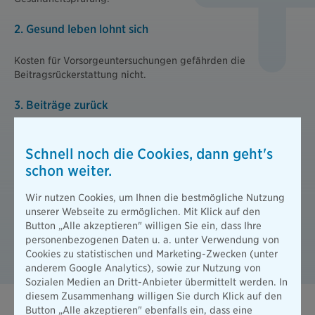
2. Gesund leben lohnt sich
Kosten für Vorsorgeuntersuchungen gefährden die
Beitragsrückerstattung nicht.
3. Beiträge zurück
Bei der beihilfekonformen privaten Krankenversicherung für
Beamte gibt es bis zu 6 Monatsbeiträge zurück, wenn keine
Schnell noch die Cookies, dann geht's
weiteren Leistungen in Anspruch genommen wurden.
schon weiter.
4. Beitragsfrei für 3 Monate
Wir nutzen Cookies, um Ihnen die bestmögliche Nutzung
unserer Webseite zu ermöglichen. Mit Klick auf den
Button „Alle akzeptieren" willigen Sie ein, dass Ihre
Länger als 8 Monate bei uns versichert und die Familie
personenbezogenen Daten u. a. unter Verwendung von
wächst? Wenn Sie Elterngeld beziehen, müssen Sie 3 Monate
Cookies zu statistischen und Marketing-Zwecken (unter
keine Beiträge zahlen.
anderem Google Analytics), sowie zur Nutzung von
Sozialen Medien an Dritt-Anbieter übermittelt werden. In
diesem Zusammenhang willigen Sie durch Klick auf den
Button „Alle akzeptieren" ebenfalls ein, dass eine