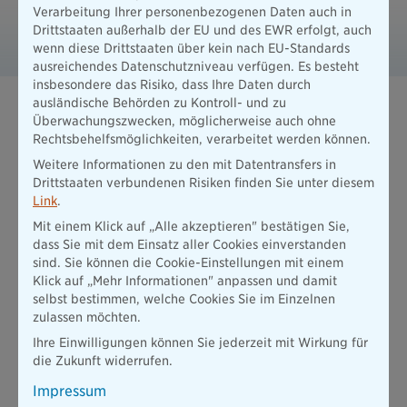
Verarbeitung Ihrer personenbezogenen Daten auch in
B 660510 Highlightblatt DPolG
Drittstaaten außerhalb der EU und des EWR erfolgt, auch
PDF / 1701 KB
wenn diese Drittstaaten über kein nach EU-Standards
ausreichendes Datenschutzniveau verfügen. Es besteht
insbesondere das Risiko, dass Ihre Daten durch
ausländische Behörden zu Kontroll- und zu
Eine Krankenversicherung, die genau zu
Überwachungszwecken, möglicherweise auch ohne
Rechtsbehelfsmöglichkeiten, verarbeitet werden können.
Ihnen passt.
Weitere Informationen zu den mit Datentransfers in
Drittstaaten verbundenen Risiken finden Sie unter diesem
Link
.
Mit einem Klick auf „Alle akzeptieren" bestätigen Sie,
dass Sie mit dem Einsatz aller Cookies einverstanden
sind. Sie können die Cookie-Einstellungen mit einem
Klick auf „Mehr Informationen" anpassen und damit
selbst bestimmen, welche Cookies Sie im Einzelnen
zulassen möchten.
Ihre Einwilligungen können Sie jederzeit mit Wirkung für
die Zukunft widerrufen.
Impressum