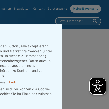
erischen
Newsletter
Kontakt
Beratersuche
Meine Bayerische
Was suchen Sie?
 den Button „Alle akzeptieren"
hen und Marketing-Zwecken (unter
r:
rden. In diesem Zusammenhang
 personenbezogenen Daten auch in
ura
tandards ausreichendes
hörden zu Kontroll- und zu
nnen.
diesem
Link
.
den sind. Sie können die Cookie-
ookies Sie im Einzelnen zulassen