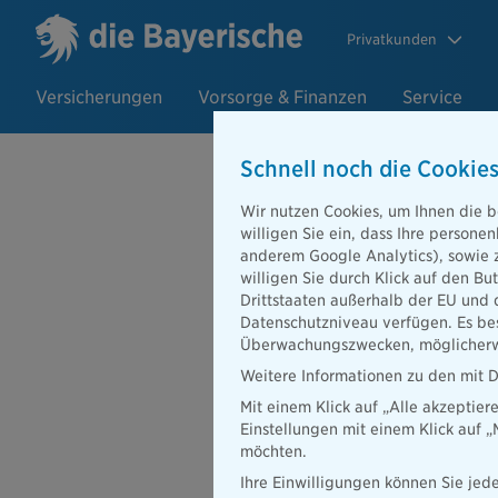
Privatkunden
Versicherungen
Vorsorge & Finanzen
Service
Schnell noch die Cookies
Wir nutzen Cookies, um Ihnen die b
26.11.2020
willigen Sie ein, dass Ihre person
Nachhaltige 
anderem Google Analytics), sowie 
willigen Sie durch Klick auf den Bu
Versicherun
Drittstaaten außerhalb der EU und 
Datenschutzniveau verfügen. Es bes
entwickeln 
Überwachungszwecken, möglicherwe
Weitere Informationen zu den mit D
Mit einem Klick auf „Alle akzeptier
Einstellungen mit einem Klick auf 
Es ist die umfangreichs
möchten.
Bayerische hat in Zusam
Ihre Einwilligungen können Sie jede
Hausbesitzer entwickelt. E