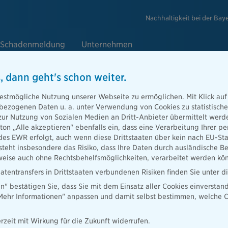
Nachhaltigkeit bei der Bay
Schadenmeldung
Unternehmen
, dann geht's schon weiter.
estmögliche Nutzung unserer Webseite zu ermöglichen. Mit Klick auf
enbezogenen Daten u. a. unter Verwendung von Cookies zu statistisc
Absicherung für Eigenheimbesitze
zur Nutzung von Sozialen Medien an Dritt-Anbieter übermittelt we
tton „Alle akzeptieren" ebenfalls ein, dass eine Verarbeitung Ihrer
gsgruppe die Bayerische und Domc
des EWR erfolgt, auch wenn diese Drittstaaten über kein nach EU-S
teht insbesondere das Risiko, dass Ihre Daten durch ausländische Be
grüne Wohngebäudeversicherung
ise auch ohne Rechtsbehelfsmöglichkeiten, verarbeitet werden kö
atentransfers in Drittstaaten verbundenen Risiken finden Sie unter 
en" bestätigen Sie, dass Sie mit dem Einsatz aller Cookies einverstan
„Mehr Informationen" anpassen und damit selbst bestimmen, welche C
te nachhaltige Wohngebäudeversicherung am deutschen Markt: Die
menarbeit mit dem Assekuradeur Domcura die innovative Lösung für
rzeit mit Wirkung für die Zukunft widerrufen.
xklusiver Risikoträger ist die Bayerische.