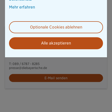
AG) Nachhaltigkeit nach Artikel 8 der EU-
Mehr erfahren
Offenlegungsverordnung – als einer der ersten Versicherer
überhaupt.
Optionale Cookies ablehnen
Moritz Rebhan
Pressesprecher Nachhaltigkeit / Pangaea Life
Alle akzeptieren
Thomas-Dehler-Str. 25
81737 München
T: 089 / 6787 - 8285
presse@diebayerische.de
E-Mail senden