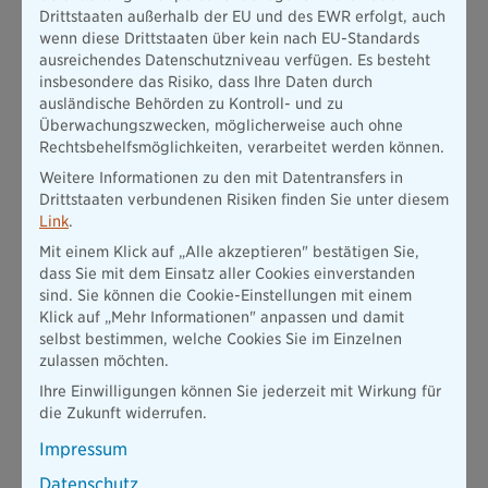
erkennen wir eine große Chance. Wir freuen uns darauf,
Drittstaaten außerhalb der EU und des EWR erfolgt, auch
Nachhaltigkeit ganzheitlich in diesem starken Verbund
wenn diese Drittstaaten über kein nach EU-Standards
voranzutreiben.“
ausreichendes Datenschutzniveau verfügen. Es besteht
„Am besten gemeinsam und über Unternehmensgrenzen
insbesondere das Risiko, dass Ihre Daten durch
hinweg kann die Branche einen Beitrag zur nachhaltigen
ausländische Behörden zu Kontroll- und zu
Transformation leisten – umso mehr freuen wir uns über den
Überwachungszwecken, möglicherweise auch ohne
Beitritt der Bayerischen. Die Erfahrungen und das
Rechtsbehelfsmöglichkeiten, verarbeitet werden können.
Engagement des Konzerns stellen eine wertvolle Ergänzung
Weitere Informationen zu den mit Datentransfers in
für unser Netzwerk dar“, sagt Dr. Theresa Jost,
Drittstaaten verbundenen Risiken finden Sie unter diesem
Geschäftsführerin der V.E.R.S. Leipzig GmbH und Initiatorin
Link
.
des GSN.
Mit einem Klick auf „Alle akzeptieren" bestätigen Sie,
Die Bayerische setzt sich bereits seit mehreren Jahren für
dass Sie mit dem Einsatz aller Cookies einverstanden
einen nachhaltigen Wandel in der Finanzbranche ein: Mit ihrer
sind. Sie können die Cookie-Einstellungen mit einem
Tochtermarke Pangaea Life investiert sie gemeinsam mit
Klick auf „Mehr Informationen" anpassen und damit
Kundinnen und Kunden bereits seit 2017 in Sachwerte aus
selbst bestimmen, welche Cookies Sie im Einzelnen
Kernbereichen der nachhaltigen Transformation. Als einer der
zulassen möchten.
ersten Branchenakteure kompensiert das Unternehmen nicht
Ihre Einwilligungen können Sie jederzeit mit Wirkung für
nur den CO2-Fußabdruck ihres eigenen Geschäftsbetriebs,
die Zukunft widerrufen.
sondern auch den ihres selbstständigen Exklusivvertriebs.
Zudem bestätigte das renommierte ESG-Analysehaus Zielke
Impressum
Research Consult dem Sicherungsvermögen der Leben-
Tochter des Konzerns (BL die Bayerische Lebensversicherung
Datenschutz