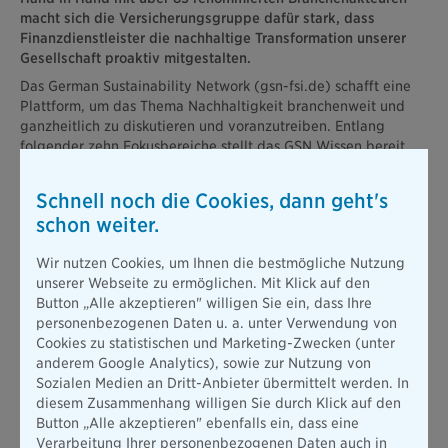
macht sich die Versicherungsgruppe dafür stark, dass
Finanzdienstleister die nachhaltige Transformation unserer
Gesellschaft proaktiv mitgestalten.
Das German Sustainability Network (gsn-fsi.de) schafft eine
Plattform, um das Thema Nachhaltigkeit branchenweit und
ganzheitlich zu diskutieren und voranzutreiben. Entlang
folgender zehn Fokusbereiche stellt das GSN Wissen bereit,
liefert Impulse und ermöglicht einen branchenweite
Austausch: Beratung & Vertrieb, Compliance, HR &
Schnell noch die Cookies, dann geht's
Leadership, IT, Kapitalanlage, Kommunikation &
schon weiter.
Berichterstattung, Produktentwicklung & Underwriting,
Risikomanagement, Schadenmanagement und
Wir nutzen Cookies, um Ihnen die bestmögliche Nutzung
Unternehmensinfrastruktur.
unserer Webseite zu ermöglichen. Mit Klick auf den
„Die Mammutaufgabe Klimaschutz und der Einsatz für eine
Button „Alle akzeptieren" willigen Sie ein, dass Ihre
offene, sozial inklusive und ethisch verantwortungsbewussten
personenbezogenen Daten u. a. unter Verwendung von
Gesellschaft führen wir am besten gemeinsam zum Erfolg“,
Cookies zu statistischen und Marketing-Zwecken (unter
sagt Dr. Herbert Schneidemann, Vorstandsvorsitzender der
anderem Google Analytics), sowie zur Nutzung von
Bayerischen. „Von Mittelständlern, wie uns, über Verbände
Sozialen Medien an Dritt-Anbieter übermittelt werden. In
und Hochschulen bis hin zu globalen Big Playern der Branche
diesem Zusammenhang willigen Sie durch Klick auf den
bildet das GSN ein Netzwerk, das verschiedenste
Button „Alle akzeptieren" ebenfalls ein, dass eine
Perspektiven miteinander verbindet. In dieser Vielfalt
Verarbeitung Ihrer personenbezogenen Daten auch in