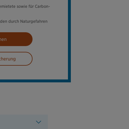
emietete sowie für Carbon-
äden durch Naturgefahren
nen
cherung