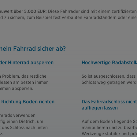
euwert über 5.000 EUR
: Diese Fahrräder sind mit einem zertifizierte
 zu sichern, zum Beispiel fest verbauten Fahrradständern oder ein
mein Fahrrad sicher ab?
der Hinterrad absperren
Hochwertige Radabstell
n Problem, das restliche
So ist ausgeschlossen, dass
tdessen am besten immer
Schloss weg getragen werd
mmen absperren.
 Richtung Boden richten
Das Fahrradschloss nich
aufliegen lassen
hrrads verwenden
ig einen Dietrich, um
Auf dem Boden liegende Sch
t das Schloss nach unten
manipulieren und zu bearbe
z.
Werkzeuge stabiler und präz