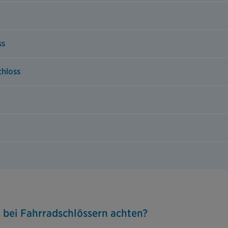
ss
chloss
 bei Fahrradschlössern achten?