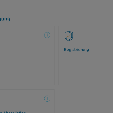
gung
die Möglichkeit der Codierung,
Zusätzlich oder alternati
Ihrem Wohnort angeboten wird.
Sie Ihr Fahrrad auch bei 
rd dabei mit einem sichtbaren
r direkten Aufschluss auf den
Registrierung
Eigentümer gibt.
Sie Rahmen sowie Vorder- und
d des Fahrrads an einen festen
tänder oder an fest verankerte
n - auch wenn Sie es nur kurz