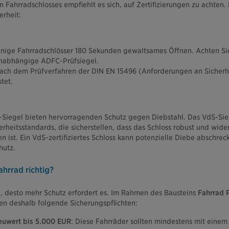
n Fahrradschlosses empfiehlt es sich, auf Zertifizierungen zu achten
erheit:
enige Fahrradschlösser 180 Sekunden gewaltsames Öffnen. Achten Si
unabhängige ADFC-Prüfsiegel.
nach dem Prüfverfahren der DIN EN 15496 (Anforderungen an Sicherh
tet.
-Siegel bieten hervorragenden Schutz gegen Diebstahl. Das VdS-Sieg
rheitsstandards, die sicherstellen, dass das Schloss robust und wid
ist. Ein VdS-zertifiziertes Schloss kann potenzielle Diebe abschrec
hutz.
ahrrad richtig?
d, desto mehr Schutz erfordert es. Im Rahmen des Bausteins
Fahrrad 
en deshalb folgende Sicherungspflichten:
euwert bis 5.000 EUR
: Diese Fahrräder sollten mindestens mit einem