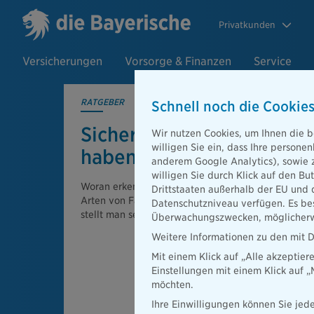
Privatkunden
Versicherungen
Vorsorge & Finanzen
Service
RATGEBER
Schnell noch die Cookies
Sichern Sie Ihr Fahrrad: S
Wir nutzen Cookies, um Ihnen die b
willigen Sie ein, dass Ihre person
haben Diebe keine Chanc
anderem Google Analytics), sowie 
willigen Sie durch Klick auf den Bu
Woran erkennt man ein qualitativ gutes Fahrradsch
Drittstaaten außerhalb der EU und 
Arten von Fahrradschlössern bieten zuverlässigen
Datenschutzniveau verfügen. Es bes
stellt man sein Fahrrad sicher ab. Wir geben Tipps
Überwachungszwecken, möglicherwe
Weitere Informationen zu den mit D
Mit einem Klick auf „Alle akzeptier
Einstellungen mit einem Klick auf 
möchten.
Ihre Einwilligungen können Sie jede