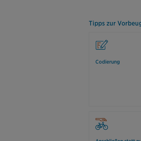
Tipps zur Vorbeu
Nutzen Sie 
sofern diese an 
Das Fahrrad wi
Code versehen, de
Codierung
Schließen 
Hinterra
Fahrrads
Gegenstände a