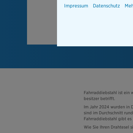
Impressum
Datenschutz
Meh
Fahrraddiebstahl ist ein 
besitzer betrifft.
Im Jahr 2024 wurden in D
sind im Durchschnitt run
Fahrraddiebstahl gibt es
Wie Sie Ihren Drahtesel s