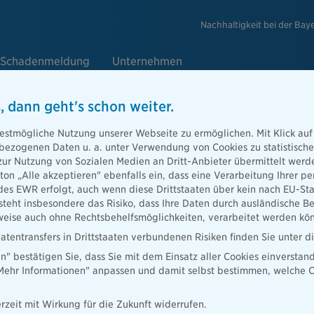
Nachhaltigkeit bei der Bay
Schadenmeldung
Unternehmen
, dann geht's schon weiter.
o
estmögliche Nutzung unserer Webseite zu ermöglichen. Mit Klick auf
enbezogenen Daten u. a. unter Verwendung von Cookies zu statistisc
e!
zur Nutzung von Sozialen Medien an Dritt-Anbieter übermittelt we
tton „Alle akzeptieren" ebenfalls ein, dass eine Verarbeitung Ihrer
loss, welche
des EWR erfolgt, auch wenn diese Drittstaaten über kein nach EU-S
 Schutz und wo
teht insbesondere das Risiko, dass Ihre Daten durch ausländische Be
.
ise auch ohne Rechtsbehelfsmöglichkeiten, verarbeitet werden kö
atentransfers in Drittstaaten verbundenen Risiken finden Sie unter 
en" bestätigen Sie, dass Sie mit dem Einsatz aller Cookies einverstan
„Mehr Informationen" anpassen und damit selbst bestimmen, welche C
rzeit mit Wirkung für die Zukunft widerrufen.