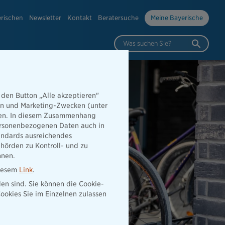
erischen
Newsletter
Kontakt
Beratersuche
Meine Bayerische
Was suchen Sie?
 den Button „Alle akzeptieren"
hen und Marketing-Zwecken (unter
rden. In diesem Zusammenhang
 personenbezogenen Daten auch in
tandards ausreichendes
hörden zu Kontroll- und zu
nnen.
diesem
Link
.
den sind. Sie können die Cookie-
ookies Sie im Einzelnen zulassen