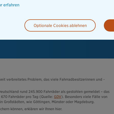
r erfahren
Optionale Cookies ablehnen
weit verbreitetes Problem, das viele Fahrradbesitzerinnen und -
eutschland rund 245.900 Fahrräder als gestohlen gemeldet – das
d 670 Fahrräder pro Tag (Quelle:
GDV
). Besonders viele Fälle von
 in Großstädten, wie Göttingen, Münster oder Magdeburg.
ichern können, erklären wir Ihnen hier.