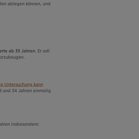
iten ablegen können, und
erte ab 35 Jahren
. Er soll
vorzubeugen.
ie Untersuchung kann
8 und 34 Jahren einmalig
hören insbesondere: