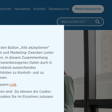
erischen
Newsletter
Kontakt
Beratersuche
Meine Bayerische
Was suchen Sie?
 den Button „Alle akzeptieren"
hen und Marketing-Zwecken (unter
rden. In diesem Zusammenhang
 personenbezogenen Daten auch in
tandards ausreichendes
hörden zu Kontroll- und zu
nnen.
diesem
Link
.
den sind. Sie können die Cookie-
ookies Sie im Einzelnen zulassen