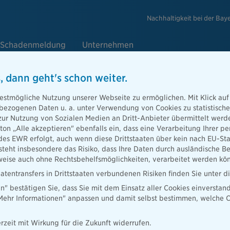
Nachhaltigkeit bei der Bay
Schadenmeldung
Unternehmen
, dann geht's schon weiter.
 35
estmögliche Nutzung unserer Webseite zu ermöglichen. Mit Klick auf
enbezogenen Daten u. a. unter Verwendung von Cookies zu statistisc
zur Nutzung von Sozialen Medien an Dritt-Anbieter übermittelt we
b 35 hilft,
tton „Alle akzeptieren" ebenfalls ein, dass eine Verarbeitung Ihrer
 wem der
des EWR erfolgt, auch wenn diese Drittstaaten über kein nach EU-S
hmen können
teht insbesondere das Risiko, dass Ihre Daten durch ausländische Be
ise auch ohne Rechtsbehelfsmöglichkeiten, verarbeitet werden kö
atentransfers in Drittstaaten verbundenen Risiken finden Sie unter 
en" bestätigen Sie, dass Sie mit dem Einsatz aller Cookies einverstan
„Mehr Informationen" anpassen und damit selbst bestimmen, welche C
rzeit mit Wirkung für die Zukunft widerrufen.