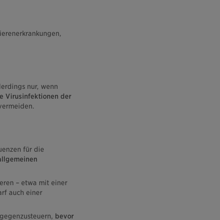
ierenerkrankungen,
erdings nur, wenn
e Virusinfektionen der
vermeiden.
uenzen für die
allgemeinen
ieren – etwa mit einer
rf auch einer
g gegenzusteuern,
bevor