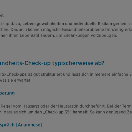
en.
k-up dazu,
Lebensgewohnheiten und individuelle Risiken
gemeinsam
echen. Dadurch können mögliche Gesundheitsprobleme frühzeitig erk
nnen ihren Lebensstil ändern, um Erkrankungen vorzubeugen.
sundheits-Check-up typischerweise ab?
s-Check-ups ist gut strukturiert und lässt sich in mehrere einfache Sc
was sie erwartet:
nbarung
 Regel vom Hausarzt oder der Hausärztin durchgeführt. Bei der Ter
n
, dass es sich
um den „Check-up 35“ handelt
. So kann genügend Ze
Gespräch (Anamnese)