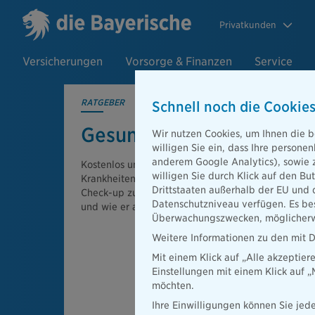
Privatkunden
Versicherungen
Vorsorge & Finanzen
Service
RATGEBER
Schnell noch die Cookies
Gesundheits-Check-up ab
Wir nutzen Cookies, um Ihnen die b
willigen Sie ein, dass Ihre person
anderem Google Analytics), sowie 
Kostenlos und sinnvoll: Der Gesundheits-Check-up a
willigen Sie durch Klick auf den Bu
Krankheiten frühzeitig zu erkennen. Wir erklären,
Drittstaaten außerhalb der EU und 
Check-up zusteht, wie oft Sie ihn in Anspruch ne
Datenschutzniveau verfügen. Es bes
und wie er abläuft.
Überwachungszwecken, möglicherwe
Weitere Informationen zu den mit D
Mit einem Klick auf „Alle akzeptier
Einstellungen mit einem Klick auf 
möchten.
Ihre Einwilligungen können Sie jede