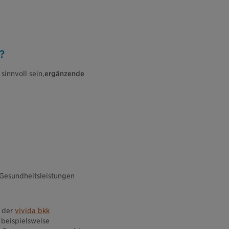
?
innvoll sein,
ergänzende
 Gesundheitsleistungen
t der
vivida bkk
 beispielsweise