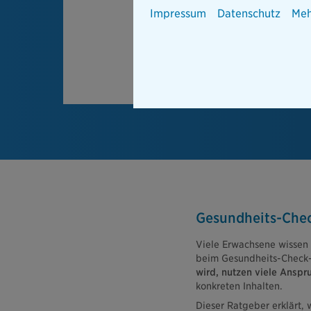
Impressum
Datenschutz
Meh
Gesundheits-Chec
Viele Erwachsene wissen
beim Gesundheits-Check
wird, nutzen viele Anspru
konkreten Inhalten.
Dieser Ratgeber erklärt,