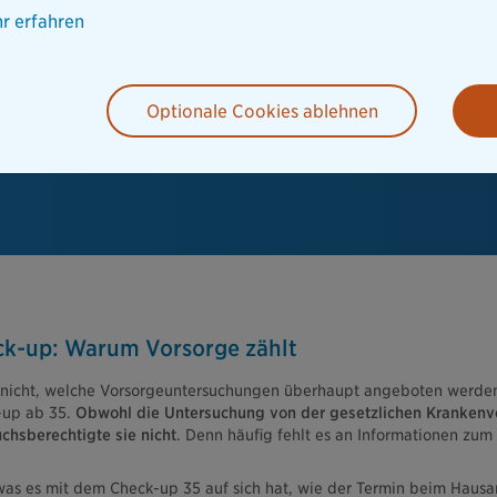
r erfahren
Optionale Cookies ablehnen
k-up: Warum Vorsorge zählt
 nicht, welche Vorsorgeuntersuchungen überhaupt angeboten werden 
-up ab 35.
Obwohl die Untersuchung von der gesetzlichen Kranken
chsberechtigte sie nicht
. Denn häufig fehlt es an Informationen zum
 was es mit dem Check-up 35 auf sich hat, wie der Termin beim Hausar