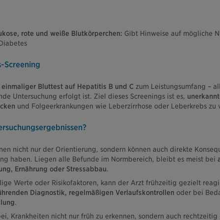
ukose, rote und weiße Blutkörperchen:
Gibt Hinweise auf mögliche N
Diabetes
s-Screening
einmaliger Bluttest auf Hepatitis B und C
zum Leistungsumfang – all
de Untersuchung erfolgt ist. Ziel dieses Screenings ist es,
unerkannt
ecken
und Folgeerkrankungen wie Leberzirrhose oder Leberkrebs zu 
tersuchungsergebnissen?
en nicht nur der Orientierung, sondern können auch direkte Konseq
ng haben. Liegen alle Befunde im Normbereich, bleibt es meist bei
ng, Ernährung oder Stressabbau
.
lige Werte oder Risikofaktoren, kann der Arzt frühzeitig gezielt reag
ührenden Diagnostik, regelmäßigen Verlaufskontrollen
oder bei Beda
lung
.
bei, Krankheiten nicht nur früh zu erkennen, sondern auch rechtzeiti