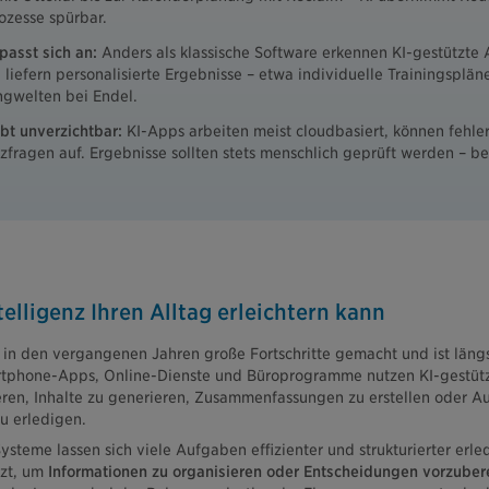
ozesse spürbar.
passt sich an:
Anders als klassische Software erkennen KI-gestützte 
iefern personalisierte Ergebnisse – etwa individuelle Trainingspläne
gwelten bei Endel.
bt unverzichtbar:
KI-Apps arbeiten meist cloudbasiert, können fehler
fragen auf. Ergebnisse sollten stets menschlich geprüft werden – be
telligenz Ihren Alltag erleichtern kann
t in den vergangenen Jahren große Fortschritte gemacht und ist längs
tphone-Apps, Online-Dienste und Büroprogramme nutzen KI-gestüt
eren, Inhalte zu generieren, Zusammenfassungen zu erstellen oder 
u erledigen.
steme lassen sich viele Aufgaben effizienter und strukturierter erle
tzt, um
Informationen zu organisieren oder Entscheidungen vorzuber