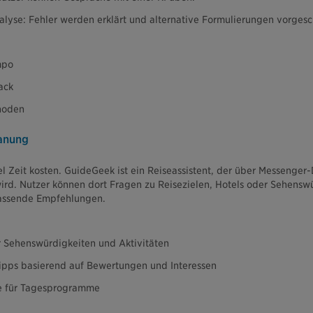
lyse: Fehler werden erklärt und alternative Formulierungen vorgesc
mpo
ack
hoden
lanung
el Zeit kosten. GuideGeek ist ein Reiseassistent, der über Messenge
ird. Nutzer können dort Fragen zu Reisezielen, Hotels oder Sehenswü
assende Empfehlungen.
 Sehenswürdigkeiten und Aktivitäten
tipps basierend auf Bewertungen und Interessen
ge für Tagesprogramme