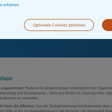
r erfahren
Optionale Cookies ablehnen
fasst
ag angekommen:
Moderne KI-Anwendungen unterstützen bei Organisat
erwaltung und Entspannung – Tools wie Notion AI, Duolingo Max oder
trukturiert zu verwalten.
I-Tools die Effizienz:
Von der Textoptimierung mit Grammarly über 
mit Otter.ai bis zur Kalenderplanung mit Reclaim – KI übernimmt Ro