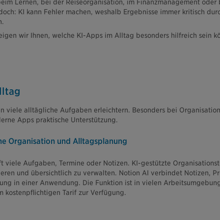
eim Lernen, bei der Reiseorganisation, im Finanzmanagement oder b
jedoch: KI kann Fehler machen, weshalb Ergebnisse immer kritisch du
n.
igen wir Ihnen, welche KI-Apps im Alltag besonders hilfreich sein k
lltag
nn viele alltägliche Aufgaben erleichtern. Besonders bei Organisatio
erne Apps praktische Unterstützung.
che Organisation und Alltagsplanung
t viele Aufgaben, Termine oder Notizen. KI-gestützte Organisationst
rieren und übersichtlich zu verwalten. Notion AI verbindet Notizen,
zung in einer Anwendung. Die Funktion ist in vielen Arbeitsumgebunge
m kostenpflichtigen Tarif zur Verfügung.