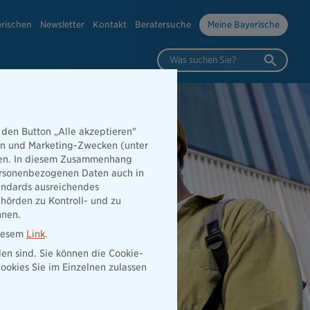
erischen
Newsletter
Kontakt
Beratersuche
Meine Bayerische
Was suchen Sie?
 den Button „Alle akzeptieren"
hen und Marketing-Zwecken (unter
rden. In diesem Zusammenhang
 personenbezogenen Daten auch in
tandards ausreichendes
hörden zu Kontroll- und zu
nnen.
diesem
Link
.
den sind. Sie können die Cookie-
ookies Sie im Einzelnen zulassen