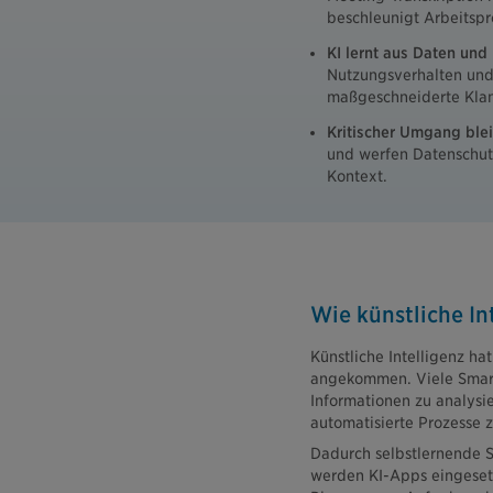
beschleunigt Arbeitspr
KI lernt aus Daten und 
Nutzungsverhalten und l
maßgeschneiderte Klan
Kritischer Umgang blei
und werfen Datenschutz
Kontext.
Wie künstliche In
Künstliche Intelligenz ha
angekommen. Viele Smar
Informationen zu analysi
automatisierte Prozesse z
Dadurch selbstlernende Sy
werden KI-Apps eingese