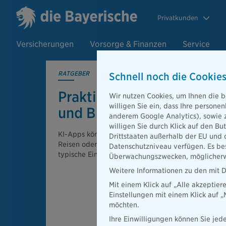
Privatkunden
Versicherungen
Vorsorge & Finanzen
Service
RATGEBER
Schnell noch die Cookies
Praktische KI-Apps für Al
Wir nutzen Cookies, um Ihnen die b
willigen Sie ein, dass Ihre person
und Büro
anderem Google Analytics), sowie 
willigen Sie durch Klick auf den Bu
KI-Apps können den Alltag erleichtern, etwa bei O
Drittstaaten außerhalb der EU und 
Reisen oder Büroarbeit. Der Ratgeber zeigt prakti
Datenschutzniveau verfügen. Es bes
typische Einsatzmöglichkeiten.
Überwachungszwecken, möglicherwe
Weitere Informationen zu den mit D
Mit einem Klick auf „Alle akzeptier
Einstellungen mit einem Klick auf 
möchten.
Ihre Einwilligungen können Sie jede