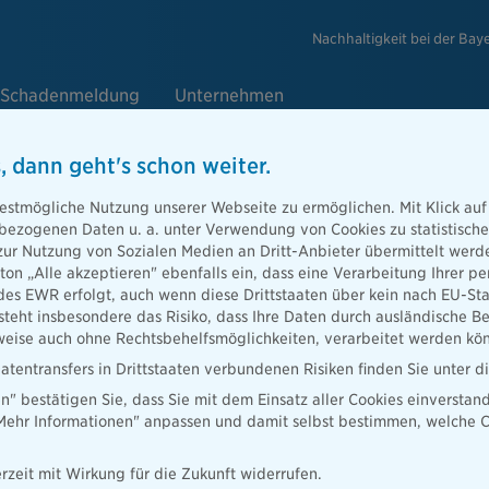
Nachhaltigkeit bei der Bay
Schadenmeldung
Unternehmen
, dann geht's schon weiter.
ltag
estmögliche Nutzung unserer Webseite zu ermöglichen. Mit Klick auf
enbezogenen Daten u. a. unter Verwendung von Cookies zu statistisc
zur Nutzung von Sozialen Medien an Dritt-Anbieter übermittelt we
tton „Alle akzeptieren" ebenfalls ein, dass eine Verarbeitung Ihrer
rganisation,
des EWR erfolgt, auch wenn diese Drittstaaten über kein nach EU-S
sche Tools und
teht insbesondere das Risiko, dass Ihre Daten durch ausländische Be
ise auch ohne Rechtsbehelfsmöglichkeiten, verarbeitet werden kö
atentransfers in Drittstaaten verbundenen Risiken finden Sie unter 
en" bestätigen Sie, dass Sie mit dem Einsatz aller Cookies einverstan
„Mehr Informationen" anpassen und damit selbst bestimmen, welche C
rzeit mit Wirkung für die Zukunft widerrufen.