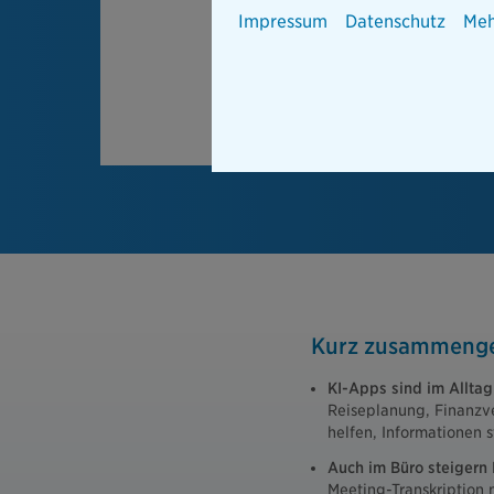
Impressum
Datenschutz
Meh
Kurz zusammenge
KI-Apps sind im Allt
Reiseplanung, Finanzv
helfen, Informationen s
Auch im Büro steigern K
Meeting-Transkription 