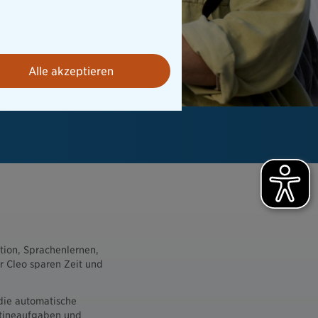
Alle akzeptieren
ion, Sprachenlernen,
 Cleo sparen Zeit und
die automatische
utineaufgaben und