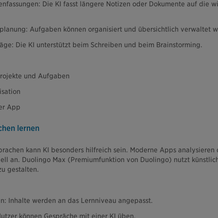
fassungen: Die KI fasst längere Notizen oder Dokumente auf die wi
planung: Aufgaben können organisiert und übersichtlich verwaltet 
äge: Die KI unterstützt beim Schreiben und beim Brainstorming.
Projekte und Aufgaben
isation
ner App
chen lernen
achen kann KI besonders hilfreich sein. Moderne Apps analysieren d
ll an. Duolingo Max (Premiumfunktion von Duolingo) nutzt künstlich
zu gestalten.
n: Inhalte werden an das Lernniveau angepasst.
Nutzer können Gespräche mit einer KI üben.