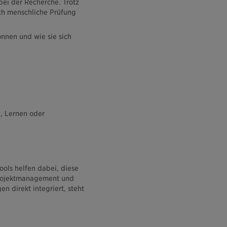
ei der Recherche. Trotz
rch menschliche Prüfung
önnen und wie sie sich
n, Lernen oder
ools helfen dabei, diese
 Projektmanagement und
n direkt integriert, steht