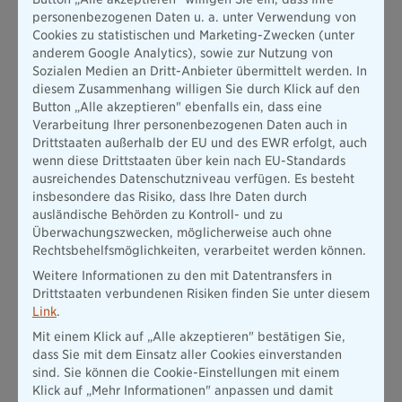
personenbezogenen Daten u. a. unter Verwendung von
Personalisierte Klanglandschaften: Die KI generiert
Cookies zu statistischen und Marketing-Zwecken (unter
entspannende Sounds für Fokus, Schlaf oder Entspannung.
anderem Google Analytics), sowie zur Nutzung von
Automatische Anpassung: Inhalte passen sich an Tageszeit
Sozialen Medien an Dritt-Anbieter übermittelt werden. In
oder Aktivität an.
diesem Zusammenhang willigen Sie durch Klick auf den
Button „Alle akzeptieren" ebenfalls ein, dass eine
Fokus- und Schlafprogramme: Spezielle Audioprogramme
Verarbeitung Ihrer personenbezogenen Daten auch in
unterstützen Konzentration oder Erholung.
Drittstaaten außerhalb der EU und des EWR erfolgt, auch
wenn diese Drittstaaten über kein nach EU-Standards
Vorteile
ausreichendes Datenschutzniveau verfügen. Es besteht
individuelle Entspannungsprogramme
insbesondere das Risiko, dass Ihre Daten durch
ausländische Behörden zu Kontroll- und zu
Unterstützung bei Stressabbau und Konzentration
Überwachungszwecken, möglicherweise auch ohne
Rechtsbehelfsmöglichkeiten, verarbeitet werden können.
einfache Nutzung im Alltag
Weitere Informationen zu den mit Datentransfers in
Drittstaaten verbundenen Risiken finden Sie unter diesem
Link
.
Mit einem Klick auf „Alle akzeptieren" bestätigen Sie,
Risiken und Grenzen von
dass Sie mit dem Einsatz aller Cookies einverstanden
KI-Apps
sind. Sie können die Cookie-Einstellungen mit einem
Klick auf „Mehr Informationen" anpassen und damit
So hilfreich viele KI-Anwendungen