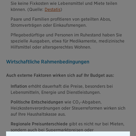
Sie keine Fixkosten wie Lebensmittel und Miete teilen
können. (Quelle:
Destatis
)
Paare und Familien profitieren von geteilten Abos,
Stromverträgen oder Einkaufsmengen.
Pflegebedürftige und Personen im Ruhestand haben Sie
spezielle Ausgaben, etwa für Medikamente, medizinische
Hilfsmittel oder altersgerechtes Wohnen.
Wirtschaftliche Rahmenbedingungen
Auch externe Faktoren wirken sich auf Ihr Budget aus:
Inflation
erhöht dauerhaft die Preise, besonders bei
Lebensmitteln, Energie und Dienstleistungen.
Politische Entscheidungen
wie CO₂-Abgaben,
Heizkostenverordnungen oder Steuerreformen wirken sich
auf Ihre Haushaltskasse aus.
Regionale Preisunterschiede
gibt es nicht nur bei Mieten,
sondern auch bei Supermarktpreisen oder
Nahverkehrskosten.