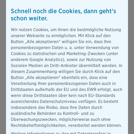
Schnell noch die Cookies, dann geht's
schon weiter.
Wir nutzen Cookies, um Ihnen die bestmögliche Nutzung
unserer Webseite zu ermöglichen. Mit Klick auf den
Button „Alle akzeptieren" willigen Sie ein, dass Ihre
personenbezogenen Daten u. a. unter Verwendung von
Cookies zu statistischen und Marketing-Zwecken (unter
anderem Google Analytics), sowie zur Nutzung von
Sozialen Medien an Dritt-Anbieter übermittelt werden. In
diesem Zusammenhang willigen Sie durch Klick auf den
Fondsgebundene
Button „Alle akzeptieren" ebenfalls ein, dass eine
Verarbeitung Ihrer personenbezogenen Daten auch in
Rentenversicherung
Drittstaaten außerhalb der EU und des EWR erfolgt, auch
wenn diese Drittstaaten über kein nach EU-Standards
Mit unserer fondsgebundenen Rentenversicherung
ausreichendes Datenschutzniveau verfügen. Es besteht
kombinieren Sie das Beste aus verschiedenen
insbesondere das Risiko, dass Ihre Daten durch
Welten: Sie investieren
chancenreich in
ausländische Behörden zu Kontroll- und zu
Investmentfonds
, jedoch im
Rahmen eines
Überwachungszwecken, möglicherweise auch ohne
Versicherungsmantels
. Ihre Vorteile bei der
Rechtsbehelfsmöglichkeiten, verarbeitet werden können.
Bayerischen:
Weitere Informationen zu den mit Datentransfers in