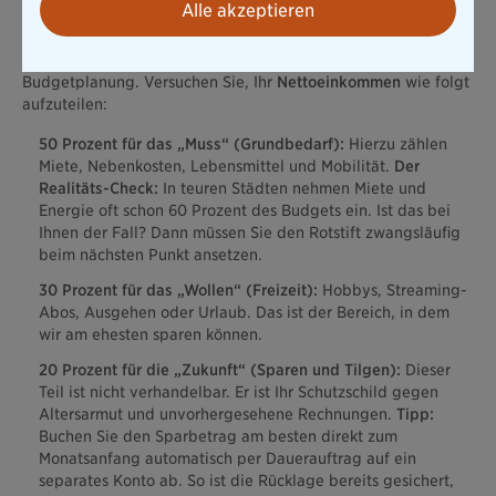
Alle akzeptieren
1. Der Realitäts-Check: Die 50-30-20-Regel
Diese Faustformel ist der Goldstandard für die
Budgetplanung. Versuchen Sie, Ihr
Nettoeinkommen
wie folgt
aufzuteilen:
50 Prozent für das „Muss“ (Grundbedarf):
Hierzu zählen
Miete, Nebenkosten, Lebensmittel und Mobilität.
Der
Realitäts-Check:
In teuren Städten nehmen Miete und
Energie oft schon 60 Prozent des Budgets ein. Ist das bei
Ihnen der Fall? Dann müssen Sie den Rotstift zwangsläufig
beim nächsten Punkt ansetzen.
30 Prozent für das „Wollen“ (Freizeit):
Hobbys, Streaming-
Abos, Ausgehen oder Urlaub. Das ist der Bereich, in dem
wir am ehesten sparen können.
20 Prozent für die „Zukunft“ (Sparen und Tilgen):
Dieser
Teil ist nicht verhandelbar. Er ist Ihr Schutzschild gegen
Altersarmut und unvorhergesehene Rechnungen.
Tipp:
Buchen Sie den Sparbetrag am besten direkt zum
Monatsanfang automatisch per Dauerauftrag auf ein
separates Konto ab. So ist die Rücklage bereits gesichert,