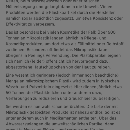
Reifen, beim Wäschewaschen oder einer falschen
Müllentsorgung und gelangt dann in die Umwelt. Vielen
Produkten werden die Plastikpartikel durch die Hersteller
nämlich sogar absichtlich zugesetzt, um etwa Konsistenz oder
Effektivität zu verbessern.
Das ist besonders bei vielen Kosmetika der Fall: Über 900
Tonnen an Mikroplastik landen jährlich in Pflege- und
Kosmetikprodukten, um dort etwa als Füllmittel oder Reibstoff
zu dienen. Besonders oft findet das Mikroplastik dabei
übrigens in Peelings Verwendung. Die Plastikpartikel eignen
sich nämlich (leider) offensichtlich hervorragend dazu,
abgestorbene Hautschüppchen von der Haut zu reiben.
Eine wesentlich geringere (jedoch immer noch beachtliche)
Menge an mikroskopischem Plastik wird zudem in typischen
Wasch- und Putzmitteln eingesetzt. Hier dienen jährlich etwa
50 Tonnen der Plastikteilchen unter anderem dazu,
Verfärbungen zu reduzieren und Grauschleier zu beseitigen.
Sie werden es nun wohl schon befürchten: Die Liste der mit
Mikroplastik gespickten Produkte ist nahezu endlos. So ist es
unter anderem auch in Medikamenten enthalten. Über das
Abwasser gelangen die umweltschädlichen Partikel dann
erneut in Meer und Flüsse – und sorgen dort für eine