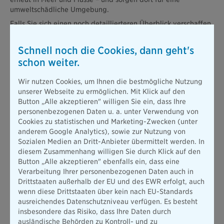
umweltschädliche Umgebung.
Falls Sie sich einen noch detaillierteren Überblick verschaffen
wollen, bietet sich die
Checkliste des BUND
an. Der dort
bereitstehende, praktische Einkaufsratgeber gibt nämlich
Schnell noch die Cookies, dann geht's
Auskunft, in welchen Kosmetikprodukten sich Mikroplastik und
schon weiter.
andere Kunststoffe verstecken.
Wie sich Mikroplastik sonst noch mit einfachen
Wir nutzen Cookies, um Ihnen die bestmögliche Nutzung
Maßnahmen eindämmen lässt, erfahren Sie übrigens auch bei
unserer Webseite zu ermöglichen. Mit Klick auf den
uns:
Button „Alle akzeptieren" willigen Sie ein, dass Ihre
personenbezogenen Daten u. a. unter Verwendung von
Cookies zu statistischen und Marketing-Zwecken (unter
Wie kann ich Mikroplastik vermeiden?
anderem Google Analytics), sowie zur Nutzung von
Sozialen Medien an Dritt-Anbieter übermittelt werden. In
Die gute Nachricht: Schon kleine Veränderungen im Alltag
diesem Zusammenhang willigen Sie durch Klick auf den
können Ihren Mikroplastik-Fußabdruck enorm verringern. Wir
Button „Alle akzeptieren" ebenfalls ein, dass eine
zeigen, welche das sind!
Verarbeitung Ihrer personenbezogenen Daten auch in
Drittstaaten außerhalb der EU und des EWR erfolgt, auch
wenn diese Drittstaaten über kein nach EU-Standards
Mikroplastik-vermeiden-Tipp #1: Weniger ist mehr!
ausreichendes Datenschutzniveau verfügen. Es besteht
Zwar sorgt die Mülltrennung in den meisten Fällen für eine
insbesondere das Risiko, dass Ihre Daten durch
korrekte Entsorgung des Plastiks. Ein Teil des Plastikmülls
ausländische Behörden zu Kontroll- und zu