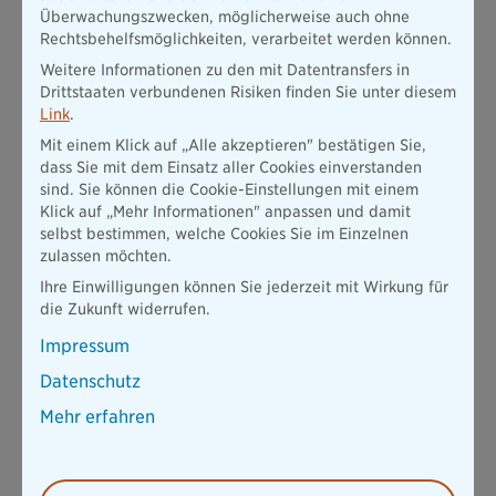
landet aber trotz korrekter Trennung in unseren Gewässern.
Überwachungszwecken, möglicherweise auch ohne
Dort zersetzt sich das Plastik nach und nach in kleinste Teile –
Rechtsbehelfsmöglichkeiten, verarbeitet werden können.
es entsteht also Mikroplastik.
Weitere Informationen zu den mit Datentransfers in
Ein
plastikarmer
(oder sogar plastikfreier) Konsum kann diese
Drittstaaten verbundenen Risiken finden Sie unter diesem
Umweltverschmutzung eindämmen. Der Plastikverzicht ist
Link
.
zwar nicht immer möglich, in vielen Fällen gibt es jedoch
Mit einem Klick auf „Alle akzeptieren" bestätigen Sie,
umweltfreundliche Alternativen:
dass Sie mit dem Einsatz aller Cookies einverstanden
Einige Discounter verzichten bereits heute auf
sind. Sie können die Cookie-Einstellungen mit einem
Plastikverpackungen bei Obst und Gemüse. In vielen Fällen
Klick auf „Mehr Informationen" anpassen und damit
können Sie Gurke, Apfel & Co. also auch ohne Verpackung
selbst bestimmen, welche Cookies Sie im Einzelnen
kaufen. Zum Transportieren eignen sich Stofftaschen oder -
zulassen möchten.
netze, die Sie bei jedem Einkauf wiederverwenden können.
Ihre Einwilligungen können Sie jederzeit mit Wirkung für
die Zukunft widerrufen.
Auch Obst und Gemüse vom Wochenmarkt sind eine gute
Alternative zu in Plastik verpackten Lebensmitteln aus dem
Impressum
Supermarkt.
Datenschutz
Viele Bäcker, Metzger oder Cafés bieten an, Lebensmittel
oder den Coffee-to-go in mitgebrachte Behälter abzufüllen.
Mehr erfahren
So sparen Sie ebenfalls Einwegbecher und
Plastikverpackungen ein.