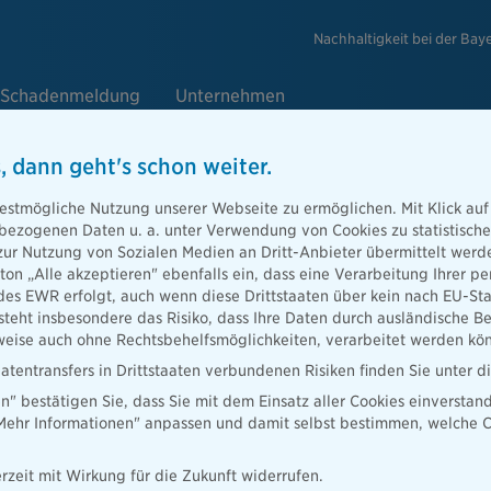
Nachhaltigkeit bei der Bay
Schadenmeldung
Unternehmen
, dann geht's schon weiter.
sachen
estmögliche Nutzung unserer Webseite zu ermöglichen. Mit Klick auf
enbezogenen Daten u. a. unter Verwendung von Cookies zu statistisc
zur Nutzung von Sozialen Medien an Dritt-Anbieter übermittelt we
tton „Alle akzeptieren" ebenfalls ein, dass eine Verarbeitung Ihrer
e
des EWR erfolgt, auch wenn diese Drittstaaten über kein nach EU-S
en
teht insbesondere das Risiko, dass Ihre Daten durch ausländische Be
ise auch ohne Rechtsbehelfsmöglichkeiten, verarbeitet werden kö
atentransfers in Drittstaaten verbundenen Risiken finden Sie unter 
en" bestätigen Sie, dass Sie mit dem Einsatz aller Cookies einverstan
„Mehr Informationen" anpassen und damit selbst bestimmen, welche C
rzeit mit Wirkung für die Zukunft widerrufen.