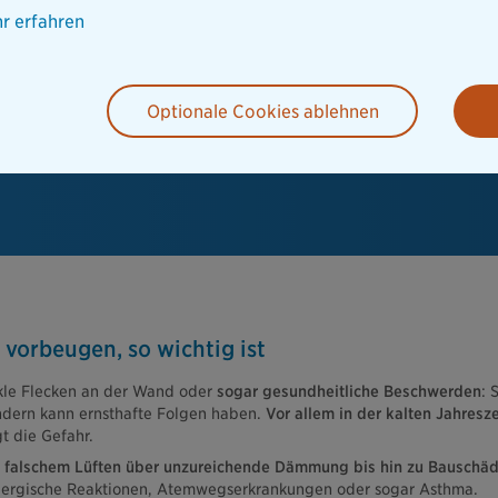
r erfahren
Optionale Cookies ablehnen
orbeugen, so wichtig ist
kle Flecken an der Wand oder
sogar gesundheitliche Beschwerden
: 
sondern kann ernsthafte Folgen haben.
Vor allem in der kalten Jahresze
gt die Gefahr.
n
falschem Lüften über unzureichende Dämmung bis hin zu Bauschä
llergische Reaktionen, Atemwegserkrankungen oder sogar Asthma.