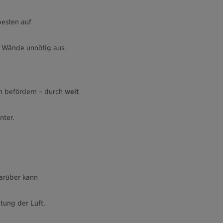
esten auf
e Wände unnötig aus.
n befördern – durch
weit
nter.
darüber kann
tung der Luft.