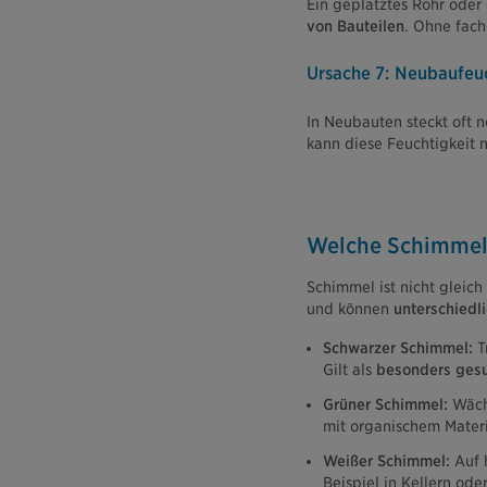
Ein geplatztes Rohr oder 
von Bauteilen
. Ohne fach
Ursache 7: Neubaufeu
In Neubauten steckt oft 
kann diese Feuchtigkeit 
Welche Schimmela
Schimmel ist nicht gleic
und können
unterschiedl
Schwarzer Schimmel:
Tr
Gilt als
besonders gesu
Grüner Schimmel:
Wächs
mit organischem Materi
Weißer Schimmel:
Auf h
Beispiel in Kellern od