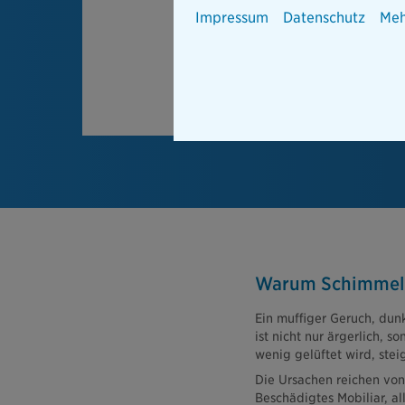
Impressum
Datenschutz
Meh
Warum Schimmel v
Ein muffiger Geruch, dun
ist nicht nur ärgerlich, 
wenig gelüftet wird, stei
Die Ursachen reichen vo
Beschädigtes Mobiliar, a