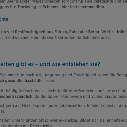
ein unentdeckter Wasserschaden sorgt oft für eine
versteckte und a
gerechte Trocknung ist Schimmel hier
fast unvermeidbar
.
chte
noch
viel Restfeuchtigkeit aus Estrich, Putz oder Beton
. Wird
zu früh
nicht entweichen – ein idealer Nährboden für Schimmelpilze.
rten gibt es – und wie entstehen sie?
h Schimmel: Je nach Art, Umgebung und Feuchtigkeit sehen die Beläg
ich gesundheitsschädlich
sein.
itt häufig in feuchten, schlecht belüfteten Bereichen auf – etwa hin
ndheitsschädlich
, da die Sporen Atemwege und Schleimhäute reize
t gern auf Holz, Tapeten oder Lebensmitteln. Entsteht meist in dau
al.
ellen Untergründen oft schwer erkennbar. Bildet sich bei anhaltend
er Neubauten mit Restfeuchte.