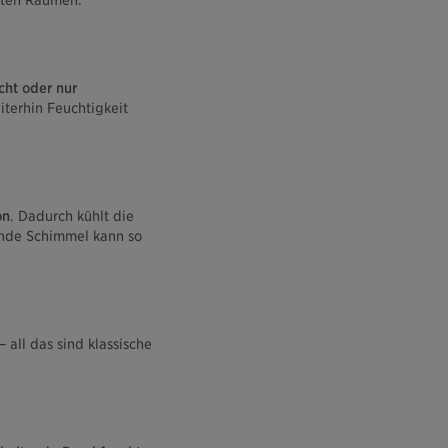
zten Räumen.
cht oder nur
iterhin Feuchtigkeit
on
. Dadurch kühlt die
ende Schimmel kann so
– all das sind klassische