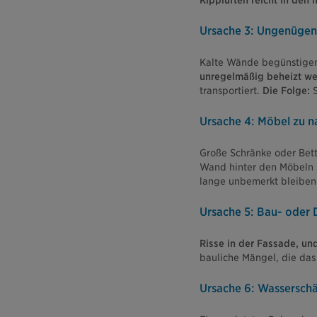
Kipplüften reicht in den 
Ursache 3: Ungenügen
Kalte Wände begünstige
unregelmäßig beheizt w
transportiert.
Die Folge:
S
Ursache 4: Möbel zu 
Große Schränke oder Bett
Wand hinter den Möbeln 
lange unbemerkt bleiben
Ursache 5: Bau- oder
Risse in der Fassade, un
bauliche Mängel, die da
Ursache 6: Wassersch