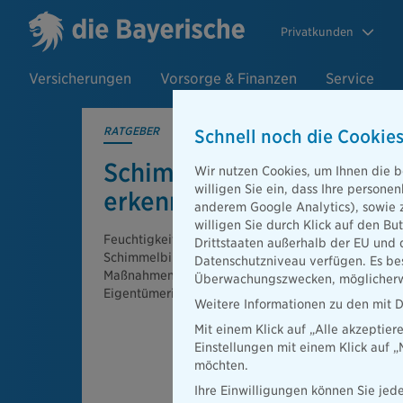
Privatkunden
Versicherungen
Vorsorge & Finanzen
Service
RATGEBER
Schnell noch die Cookies
Schimmel vorbeugen: Ur
Wir nutzen Cookies, um Ihnen die b
willigen Sie ein, dass Ihre person
erkennen und beheben
anderem Google Analytics), sowie 
willigen Sie durch Klick auf den Bu
Feuchtigkeit in der Wohnung? Erfahren Sie, wie Si
Drittstaaten außerhalb der EU und 
Schimmelbildung gezielt vorbeugen – mit einfach
Datenschutzniveau verfügen. Es bes
Maßnahmen und Tipps für Mieter, Eigentümer und
Überwachungszwecken, möglicherwe
Eigentümerinnen.
Weitere Informationen zu den mit D
Mit einem Klick auf „Alle akzeptier
Einstellungen mit einem Klick auf 
möchten.
Ihre Einwilligungen können Sie jede