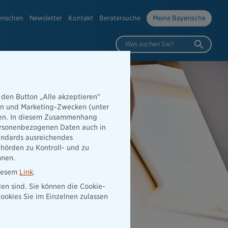
erischen
Newsletter
Kontakt
Beratersuche
Meine Bayerische
Was suchen Sie?
 den Button „Alle akzeptieren"
hen und Marketing-Zwecken (unter
rden. In diesem Zusammenhang
 personenbezogenen Daten auch in
tandards ausreichendes
hörden zu Kontroll- und zu
nnen.
diesem
Link
.
den sind. Sie können die Cookie-
ookies Sie im Einzelnen zulassen