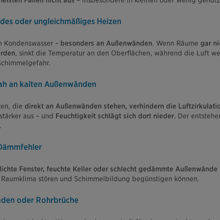
meisten Fällen nicht aus
– insbesondere in kleinen oder wenig genut
des oder ungleichmäßiges Heizen
n Kondenswasser –
besonders an Außenwänden
. Wenn Räume
gar ni
erden
, sinkt die Temperatur an den Oberflächen, während die Luft we
chimmelgefahr.
nah an kalten Außenwänden
en, die
direkt an Außenwänden stehen, verhindern die Luftzirkulati
stärker aus – und
Feuchtigkeit schlägt sich dort nieder
. Der entsteh
.
 Dämmfehler
dichte Fenster, feuchte Keller oder schlecht gedämmte Außenwände
s Raumklima stören und Schimmelbildung begünstigen können.
äden oder Rohrbrüche