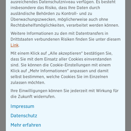
ausreichendes Datenschutzniveau verfügen. Es besteht
Starkregen oder eindringendes Grundwasser entstanden sind,
insbesondere das Risiko, dass Ihre Daten durch
gelten solche Fälle als Wasserschaden und sind auch anders
ausländische Behörden zu Kontroll- und zu
zu versichern. Dabei lohnt sich oftmals eine zusätzliche
Überwachungszwecken, möglicherweise auch ohne
Elementarversicherung
. Hausbesitzerinnen können diese im
Rechtsbehelfsmöglichkeiten, verarbeitet werden können.
Rahmen ihrer Wohngebäudeversicherung abschließen. Mieter
können ihre Hausratversicherung in der Regel durch einen
Weitere Informationen zu den mit Datentransfers in
Elementarschutz ergänzen. Dann leistet die Versicherung
Drittstaaten verbundenen Risiken finden Sie unter diesem
beispielsweise, wenn Ihre Balkonmöbel durch Starkregen oder
Link
.
andere Naturgefahren beschädigt werden.
Mit einem Klick auf „Alle akzeptieren" bestätigen Sie,
dass Sie mit dem Einsatz aller Cookies einverstanden
sind. Sie können die Cookie-Einstellungen mit einem
Klick auf „Mehr Informationen" anpassen und damit
selbst bestimmen, welche Cookies Sie im Einzelnen
zulassen möchten.
Ihre Einwilligungen können Sie jederzeit mit Wirkung für
die Zukunft widerrufen.
Impressum
Datenschutz
Hausratversicherung
Mehr erfahren