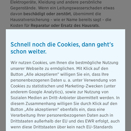
Elektrogeräte, Kleidung und andere persönliche
Gegenstände. Wenn ein Leitungswasserschaden etwas
davon
beschädigt oder zerstört
, übernimmt die
Hausratversicherung - wie er Name bereits sagt - die
Kosten für
Reparatur oder Ersatz des Hausrats
.
Wohngebäudeversicherung
:
Sie schützt nicht den Hausrat,
sondern das Gebäude selbst - einschließlich der festen
Schnell noch die Cookies, dann geht's
Bestandteile wie Wände, Decken, Böden und Dach. Wenn
schon weiter.
durch einen Leitungswasserschaden strukturelle Schäden
am Gebäude entstehen, übernimmt die
Wir nutzen Cookies, um Ihnen die bestmögliche Nutzung
Wohngebäudeversicherung die Kosten für die Reparatur.
unserer Webseite zu ermöglichen. Mit Klick auf den
Sie deckt auch fest installierte Gegenstände wie eingebaute
Button „Alle akzeptieren" willigen Sie ein, dass Ihre
Küchen und sanitäre Anlagen ab.
personenbezogenen Daten u. a. unter Verwendung von
Private Haftpflichtversicherung
:
Die Haftpflicht kommt ins
Cookies zu statistischen und Marketing-Zwecken (unter
Spiel, wenn durch Ihre schuldhaften Handlungen andere
anderem Google Analytics), sowie zur Nutzung von
Personen oder deren Eigentum betroffen sind. Wenn
Sozialen Medien an Dritt-Anbieter übermittelt werden. In
beispielsweise ein Wasserleitungsschaden in Ihrer Wohnung
diesem Zusammenhang willigen Sie durch Klick auf den
auch die darunter liegende Wohnung beschädigt, kommt
Button „Alle akzeptieren" ebenfalls ein, dass eine
die private Haftpflichtversicherung für die Kosten der
Verarbeitung Ihrer personenbezogenen Daten auch in
Reparatur auf.
Drittstaaten außerhalb der EU und des EWR erfolgt, auch
wenn diese Drittstaaten über kein nach EU-Standards
Wenn Schäden durch Hochwasser, Überschwemmungen,