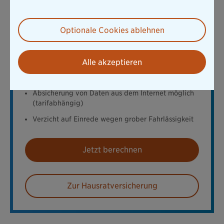
Mit einer Hausratversicherung sichern Sie persönliche
Dinge und Wertgegenstände in Ihrem Haushalt
finanziell ab. Die Versicherung leistet z.B. bei
Optionale Cookies ablehnen
Schäden durch einen
Brand, Leitungswasser oder
Einbruchdiebstahl
. Ihre Vorteile bei der Bayerischen:
Alle akzeptieren
Schäden durch Feuer, Leitungswasser,
Sturm/Hagel, Einbruchdiebstahl u.v.m. versichert
Absicherung von Daten aus dem Internet möglich
(tarifabhängig)
Verzicht auf Einrede wegen grober Fahrlässigkeit
Jetzt berechnen
Zur Hausratversicherung