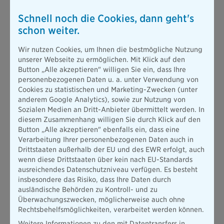
die Übergänge zwischen Hausrat- und
Schnell noch die Cookies, dann geht's
Wohngebäudeversicherung fließend:
schon weiter.
Liegt beispielsweise ein
Leitungswasserschaden
vor,
werden sämtliche resultierende Schäden
am Bau
durch die
Wir nutzen Cookies, um Ihnen die bestmögliche Nutzung
Wohngebäudeversicherung abgedeckt.
unserer Webseite zu ermöglichen. Mit Klick auf den
Button „Alle akzeptieren" willigen Sie ein, dass Ihre
Sind jedoch auch
Möbel und Einrichtungsgegenstände
personenbezogenen Daten u. a. unter Verwendung von
betroffen und müssen ersetzt werden, wird das
Cookies zu statistischen und Marketing-Zwecken (unter
ausschließlich von der Hausratversicherung übernommen.
anderem Google Analytics), sowie zur Nutzung von
Kurz gesagt: Um sicher zu gehen, dass im Schadensfall
Sozialen Medien an Dritt-Anbieter übermittelt werden. In
sämtliche Kosten gedeckt sind, sollten Sie als Häuslebauer auf
diesem Zusammenhang willigen Sie durch Klick auf den
keine der beiden Versicherungen verzichten. Wirklich.
Button „Alle akzeptieren" ebenfalls ein, dass eine
Niemals.
Verarbeitung Ihrer personenbezogenen Daten auch in
Drittstaaten außerhalb der EU und des EWR erfolgt, auch
Bei vielen Hausratversicherungen sind die zuvor erwähnten
wenn diese Drittstaaten über kein nach EU-Standards
Elementarschäden am Mobiliar übrigens nur in einem
ausreichendes Datenschutzniveau verfügen. Es besteht
Zusatzmodul abgedeckt. Wer also auch im Falle einer
insbesondere das Risiko, dass Ihre Daten durch
Überschwemmung abgesichert sein möchte, sollte einen
ausländische Behörden zu Kontroll- und zu
genauen Blick ins Kleingedruckte riskieren – und
Überwachungszwecken, möglicherweise auch ohne
gegebenenfalls nachversichern.
Rechtsbehelfsmöglichkeiten, verarbeitet werden können.
Weitere Informationen zu den mit Datentransfers in