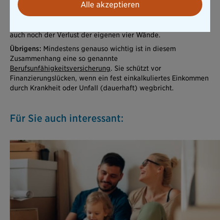
Alle akzeptieren
Denn sollte es wirklich zum Äußersten kommen und ein
Familienmitglied aus dem Leben gerissen werden, bevor das
neue Eigenheim abbezahlt ist, droht damit wenigstens nicht
auch noch der Verlust der eigenen vier Wände.
Übrigens:
Mindestens genauso wichtig ist in diesem
Zusammenhang eine so genannte
Berufsunfähigkeitsversicherung
. Sie schützt vor
Finanzierungslücken, wenn ein fest einkalkuliertes Einkommen
durch Krankheit oder Unfall (dauerhaft) wegbricht.
Für Sie auch interessant: