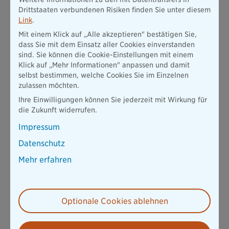
Drittstaaten verbundenen Risiken finden Sie unter diesem
Experten-Tipp:
Link
.
Mit einem Klick auf „Alle akzeptieren" bestätigen Sie,
Sparen Sie bei der Hausratversicherung niemals an der
dass Sie mit dem Einsatz aller Cookies einverstanden
falschen Stelle – etwa bei der Werteinschätzung Ihres
sind. Sie können die Cookie-Einstellungen mit einem
Hausrats. Denn stellt sich im Schadensfalls heraus, dass
Klick auf „Mehr Informationen" anpassen und damit
die Versicherungssumme zu niedrig angesetzt war,
selbst bestimmen, welche Cookies Sie im Einzelnen
bleiben Sie auf der Differenz sitzen.
zulassen möchten.
Ihre Einwilligungen können Sie jederzeit mit Wirkung für
die Zukunft widerrufen.
Impressum
Restschuldversicherung: Bis zum Schluss
Datenschutz
versichert!
Mehr erfahren
Dem Hausbau oder Hauskauf liegt in den meisten Fällen eine
Finanzierung zu Grunde, die auf dem Gesamteinkommen der
Familie basiert. Ist das auch bei Ihnen der Fall, sollten Sie
darüber nachdenken, für jede mitfinanzierende Person eine
Optionale Cookies ablehnen
entsprechende
Lebensversicherung
zur Absicherung der
Restschuld abzuschließen.