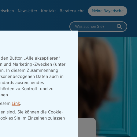
erischen
Newsletter
Kontakt
Beratersuche
Meine Bayerische
Was suchen Sie?
 den Button „Alle akzeptieren"
hen und Marketing-Zwecken (unter
rden. In diesem Zusammenhang
 personenbezogenen Daten auch in
tandards ausreichendes
hörden zu Kontroll- und zu
nnen.
diesem
Link
.
den sind. Sie können die Cookie-
ookies Sie im Einzelnen zulassen