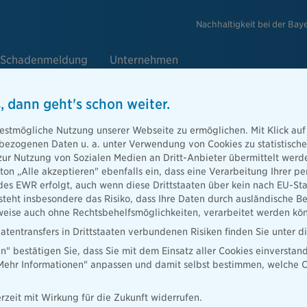
Nachhaltigkeit bei der Bay
Schadenmeldung
Unternehmen
, dann geht's schon weiter.
estmögliche Nutzung unserer Webseite zu ermöglichen. Mit Klick auf
enbezogenen Daten u. a. unter Verwendung von Cookies zu statistisc
zur Nutzung von Sozialen Medien an Dritt-Anbieter übermittelt we
tton „Alle akzeptieren" ebenfalls ein, dass eine Verarbeitung Ihrer
des EWR erfolgt, auch wenn diese Drittstaaten über kein nach EU-S
teht insbesondere das Risiko, dass Ihre Daten durch ausländische Be
ise auch ohne Rechtsbehelfsmöglichkeiten, verarbeitet werden kö
atentransfers in Drittstaaten verbundenen Risiken finden Sie unter 
en" bestätigen Sie, dass Sie mit dem Einsatz aller Cookies einverstan
„Mehr Informationen" anpassen und damit selbst bestimmen, welche C
gleichheit
rzeit mit Wirkung für die Zukunft widerrufen.