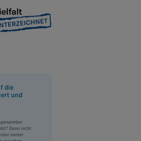
f die
iert und
ogenannten
ört? Denn nicht
leider immer