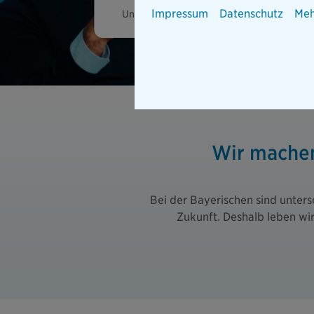
Impressum
Datenschutz
Meh
Unterschiede bereichern – entdecke unser
Wir machen 
Bei der Bayerischen sind unter
Zukunft. Deshalb leben wi