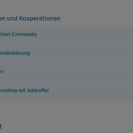
ten und Kooperationen
chert Community
nsibilisierung
en
ecruiting mit Jobtreffer
t