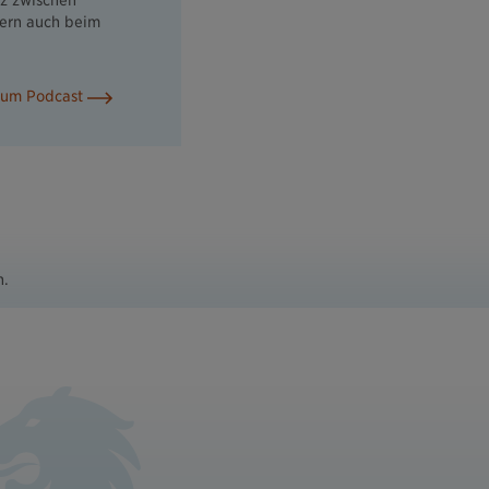
nz zwischen
ern auch beim
 zum Podcast
n.