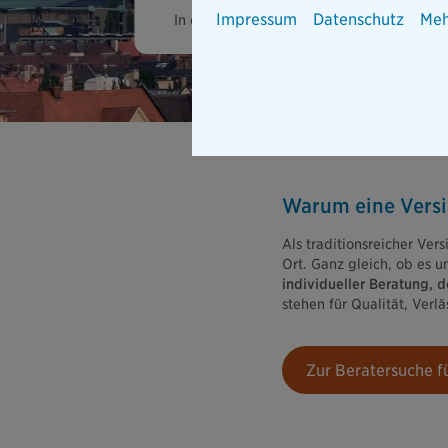
Impressum
Datenschutz
Meh
In einer dynamischen Großstadt wie Münche
Warum eine Versi
Als traditionsreicher Ver
Ort. Ganz gleich, ob es 
individueller Beratung, 
stehen für Qualität, Verlä
Zur Beratersuche 