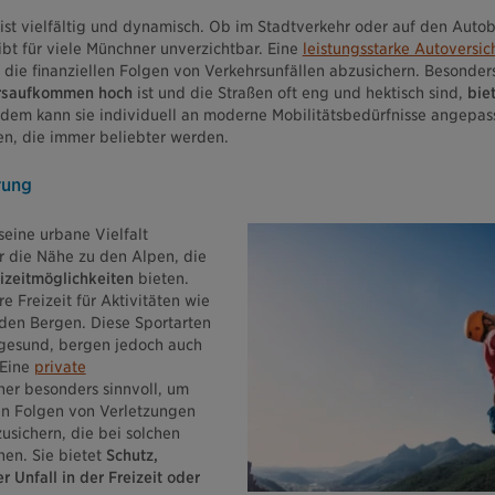
 ist vielfältig und dynamisch. Ob im Stadtverkehr oder auf den Aut
ibt für viele Münchner unverzichtbar. Eine
leistungsstarke Autoversi
 die finanziellen Folgen von Verkehrsunfällen abzusichern. Besonders
rsaufkommen hoch
ist und die Straßen oft eng und hektisch sind,
bie
udem kann sie individuell an moderne Mobilitätsbedürfnisse angepas
n, die immer beliebter werden.
rung
seine urbane Vielfalt
r die Nähe zu den Alpen, die
eizeitmöglichkeiten
bieten.
e Freizeit für Aktivitäten wie
den Bergen. Diese Sportarten
gesund, bergen jedoch auch
 Eine
private
her besonders sinnvoll, um
len Folgen von Verletzungen
sichern, die bei solchen
nen. Sie bietet
Schutz,
 Unfall in der Freizeit oder