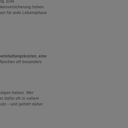
ng. Eine
rankenversicherung hohen
gen für jede Lebensphase
enshaltungskosten, eine
 München oft besonders
 Folgen haben. Wer
 dafür oft in vollem
hutz – und gehört daher