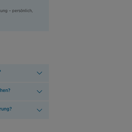
tung – persönlich,
?
chen?
erung?