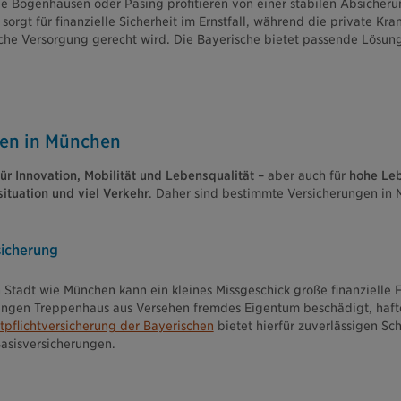
ie Bogenhausen oder Pasing profitieren von einer stabilen Absicheru
sorgt für finanzielle Sicherheit im Ernstfall, während die private K
che Versorgung gerecht wird. Die Bayerische bietet passende Lösun
en in München
ür Innovation, Mobilität und Lebensqualität
– aber auch für
hohe Leb
tuation und viel Verkehr
. Daher sind bestimmte Versicherungen in
sicherung
n Stadt wie München kann ein kleines Missgeschick große finanzielle
engen Treppenhaus aus Versehen fremdes Eigentum beschädigt, haftet
tpflichtversicherung der Bayerischen
bietet hierfür zuverlässigen Sc
asisversicherungen.