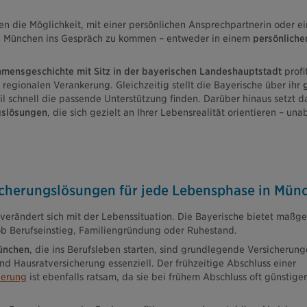
nen die Möglichkeit, mit einer persönlichen Ansprechpartnerin oder e
in München ins Gespräch zu kommen – entweder in einem
persönliche
mensgeschichte mit Sitz in der bayerischen Landeshauptstadt
profi
regionalen Verankerung. Gleichzeitig stellt die Bayerische über ihr
eil schnell die passende Unterstützung finden. Darüber hinaus setzt 
gslösungen
, die sich gezielt an Ihrer Lebensrealität orientieren – un
sicherungslösungen für jede Lebensphase in Mün
verändert sich mit der Lebenssituation. Die Bayerische bietet maßg
ob Berufseinstieg, Familiengründung oder Ruhestand.
ünchen
, die ins Berufsleben starten, sind grundlegende Versicherung
nd Hausratversicherung essenziell. Der frühzeitige Abschluss einer
herung
ist ebenfalls ratsam, da sie bei frühem Abschluss oft günstige