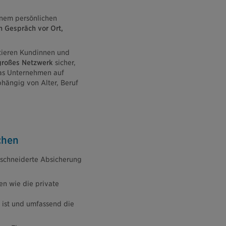
inem persönlichen
n Gespräch vor Ort,
tieren Kundinnen und
großes Netzwerk
sicher,
das Unternehmen auf
abhängig von Alter, Beruf
chen
eschneiderte Absicherung
en wie die private
r ist und umfassend die