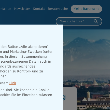
erischen
Newsletter
Kontakt
Beratersuche
Meine Bayerische
Was suchen Sie?
 den Button „Alle akzeptieren"
hen und Marketing-Zwecken (unter
rden. In diesem Zusammenhang
 personenbezogenen Daten auch in
tandards ausreichendes
hörden zu Kontroll- und zu
nnen.
diesem
Link
.
den sind. Sie können die Cookie-
viduelle Absicherung
ookies Sie im Einzelnen zulassen