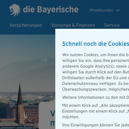
Privatkunden
Versicherungen
Vorsorge & Finanzen
Service
Schnell noch die Cookies
Wir nutzen Cookies, um Ihnen die b
willigen Sie ein, dass Ihre person
anderem Google Analytics), sowie 
willigen Sie durch Klick auf den Bu
Drittstaaten außerhalb der EU und 
Datenschutzniveau verfügen. Es bes
Überwachungszwecken, möglicherwe
Weitere Informationen zu den mit D
Mit einem Klick auf „Alle akzeptier
Versicherung in Münc
Einstellungen mit einem Klick auf 
möchten.
mit der Bayerischen
Ihre Einwilligungen können Sie jede