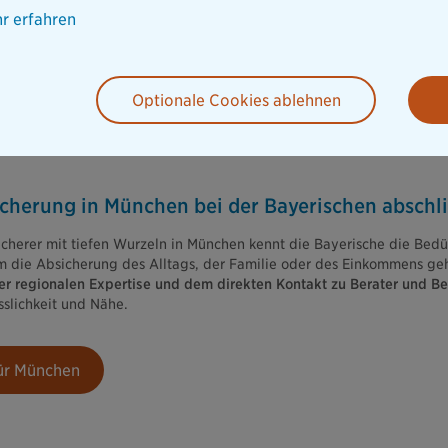
r erfahren
n ist es besonders wichtig, sich auf einen verlässlichen Versicheru
Optionale Cookies ablehnen
cherung in München bei der Bayerischen abschl
sicherer mit tiefen Wurzeln in München kennt die Bayerische die Bed
um die Absicherung des Alltags, der Familie oder des Einkommens ge
der regionalen Expertise und dem direkten Kontakt zu Berater und Be
sslichkeit und Nähe.
für München