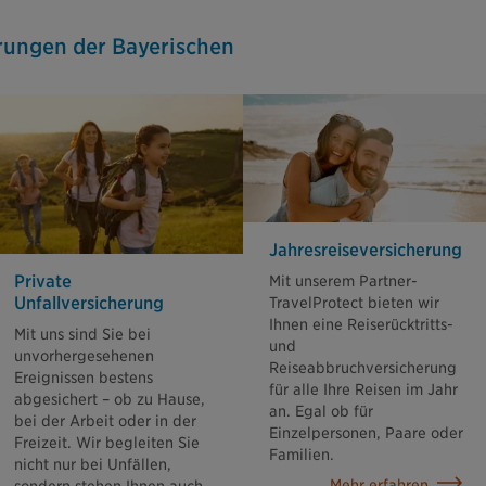
rungen der Bayerischen
Jahresreisever­sicherung
Private
Mit unserem Partner-
Unfallversicherung
TravelProtect bieten wir
Ihnen eine Reiserücktritts-
Mit uns sind Sie bei
und
unvorhergesehenen
Reiseabbruchversicherung
Ereignissen bestens
für alle Ihre Reisen im Jahr
abgesichert – ob zu Hause,
an. Egal ob für
bei der Arbeit oder in der
Einzelpersonen, Paare oder
Freizeit. Wir begleiten Sie
Familien.
nicht nur bei Unfällen,
Mehr erfahren