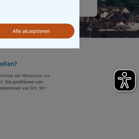
ngspartner vor Ort verlassen zu können.
Alle akzeptieren
ießen?
ürfnisse der Menschen vor
ht:
Sie profitieren von
raterinnen vor Ort.
Wir