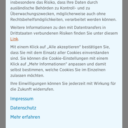
insbesondere das Risiko, dass Ihre Daten durch
ausländische Behörden zu Kontroll- und zu
Steigerung der Dunkelpolicierungsquote
Überwachungszwecken, möglicherweise auch ohne
Nutzung von online Korrespondenz
Rechtsbehelfsmöglichkeiten, verarbeitet werden können.
Regelmäßiges IT-„Ramadama“
Weitere Informationen zu den mit Datentransfers in
Drittstaaten verbundenen Risiken finden Sie unter diesem
Link
.
Mit einem Klick auf „Alle akzeptieren" bestätigen Sie,
dass Sie mit dem Einsatz aller Cookies einverstanden
sind. Sie können die Cookie-Einstellungen mit einem
Selbstständiger Exklusivvertrieb
Klick auf „Mehr Informationen" anpassen und damit
selbst bestimmen, welche Cookies Sie im Einzelnen
Auch der CO₂-Fußabdruck des selbstständigen
zulassen möchten.
Exklusivvertriebs wird jährlich erhoben.
Ihre Einwilligungen können Sie jederzeit mit Wirkung für
die Zukunft widerrufen.
Kapitalanlage
Impressum
Die Kapitalanlage ist ein wesentliches Handlungsfeld unserer
Datenschutz
Nachhaltigkeitsstrategie. Als langfristig orientierter
Mehr erfahren
institutioneller Investor berücksichtigen wir
Nachhaltigkeitsaspekte auch in diesem Bereich.