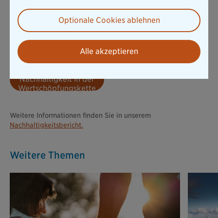
Wir verfolgen das Ziel, unsere Kapitalanlagen im Einklang mit
dem 1,5-Grad-Ziel bis 2045 zu dekarbonisieren. Unser
Optionale Cookies ablehnen
konkretes Zwischenziel: die CO₂-Emissionen bis 2035 um 50 %
zu senken. Bis 2026 erfolgt ein entsprechender
Maßnahmenplan, inkl. Basisjahr und die schrittweise
Alle akzeptieren
Dekarbonisierung zur Zielerreichung.
Mehr zu
Nachhaltigkeit in der
Wertschöpfungskette
Weitere Informationen finden Sie in unserem
Nachhaltigkeitsbericht.
Weitere Themen