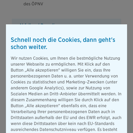
des ÖPNV
Abfall und Recycling
Schnell noch die Cookies, dann geht's
Verwendung von recyceltem Hygienepapier
schon weiter.
Etablierung einer Kreislaufwirtschaft für
Wir nutzen Cookies, um Ihnen die bestmögliche Nutzung
Hygienehandtücher
unserer Webseite zu ermöglichen. Mit Klick auf den
Umfassendes Abfalltrennsystem
Button „Alle akzeptieren" willigen Sie ein, dass Ihre
personenbezogenen Daten u. a. unter Verwendung von
Cookies zu statistischen und Marketing-Zwecken (unter
anderem Google Analytics), sowie zur Nutzung von
Digitalisierung und Arbeitsplätze
Sozialen Medien an Dritt-Anbieter übermittelt werden. In
diesem Zusammenhang willigen Sie durch Klick auf den
Button „Alle akzeptieren" ebenfalls ein, dass eine
Digitalisierung unserer Verwaltungs- und
Verarbeitung Ihrer personenbezogenen Daten auch in
Vertriebsprozesse
Drittstaaten außerhalb der EU und des EWR erfolgt, auch
Förderung von Homeoffice
wenn diese Drittstaaten über kein nach EU-Standards
ausreichendes Datenschutzniveau verfügen. Es besteht
Erhöhung des Anteils an Recyclingpapier