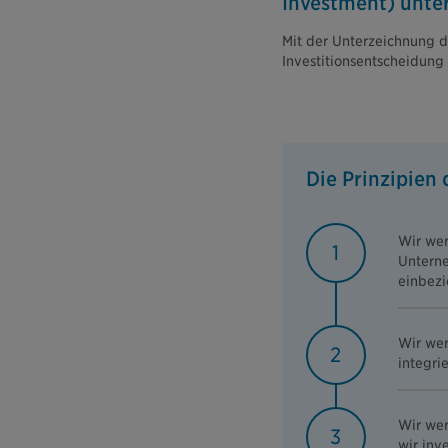
Investment) unte
Mit der Unterzeichnung de
Investitionsentscheidung
Die Prinzipien
Wir wer
1
Unterne
einbezi
Wir wer
2
integri
Wir we
3
wir inve