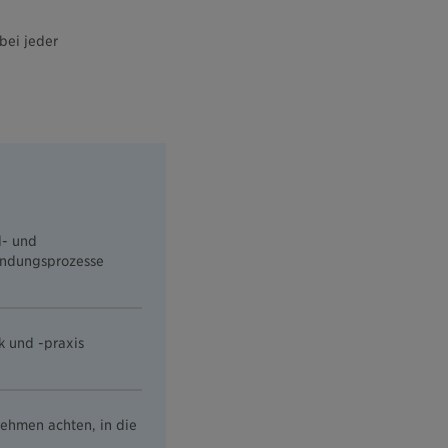
bei jeder
l- und
indungsprozesse
k und -praxis
hmen achten, in die