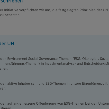
rschrieben
r Initiative verpflichten wir uns, die festgelegten Prinzipien der UN 
 zu beachten.
 der UN
den Environment Social Governance-Themen (ESG, Ökologie-, Sozia
hmensführungs-Themen) in Investmentanalyse- und Entscheidungsf
ehen.
den aktive Inhaber sein und ESG-Themen in unsere Eigentümerpoliti
eren.
rden auf angemessene Offenlegung von ESG-Themen bei den Unterne
stieren.