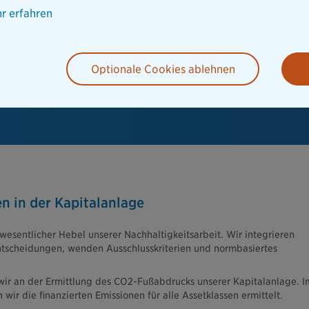
r erfahren
Optionale Cookies ablehnen
n in der Kapitalanlage
 wesentlicher Hebel unserer Nachhaltigkeitsarbeit. Wir integrieren
tscheidungen, wenden Ausschlusskriterien und normbasiertes
wir an der Ermittlung des CO2-Fußabdrucks unserer Kapitalanlage. I
wir die finanzierten Emissionen für alle Assetklassen ermittelt.