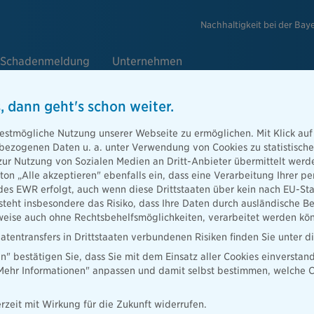
Nachhaltigkeit bei der Bay
Schadenmeldung
Unternehmen
, dann geht's schon weiter.
estmögliche Nutzung unserer Webseite zu ermöglichen. Mit Klick auf
enbezogenen Daten u. a. unter Verwendung von Cookies zu statistisc
zur Nutzung von Sozialen Medien an Dritt-Anbieter übermittelt we
tton „Alle akzeptieren" ebenfalls ein, dass eine Verarbeitung Ihrer
des EWR erfolgt, auch wenn diese Drittstaaten über kein nach EU-S
 Vertrieb
teht insbesondere das Risiko, dass Ihre Daten durch ausländische Be
ise auch ohne Rechtsbehelfsmöglichkeiten, verarbeitet werden kö
atentransfers in Drittstaaten verbundenen Risiken finden Sie unter 
en" bestätigen Sie, dass Sie mit dem Einsatz aller Cookies einverstan
„Mehr Informationen" anpassen und damit selbst bestimmen, welche C
rzeit mit Wirkung für die Zukunft widerrufen.