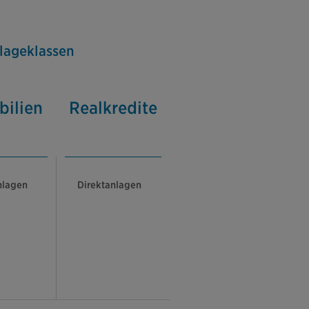
lageklassen
ilien
Realkredite
nlagen
Direktanlagen