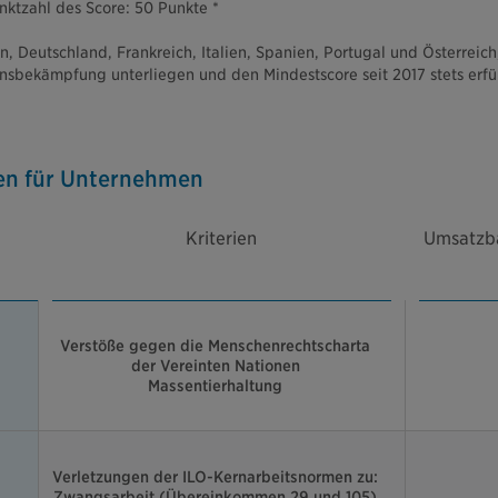
ktzahl des Score: 50 Punkte *
 Deutschland, Frankreich, Italien, Spanien, Portugal und Österreich,
ionsbekämpfung unterliegen und den Mindestscore seit 2017 stets erfü
ien für Unternehmen
Kriterien
Umsatzba
Verstöße gegen die Menschenrechtscharta
der Vereinten Nationen
Massentierhaltung
Verletzungen der ILO-Kernarbeitsnormen zu:
Zwangsarbeit (Übereinkommen 29 und 105)