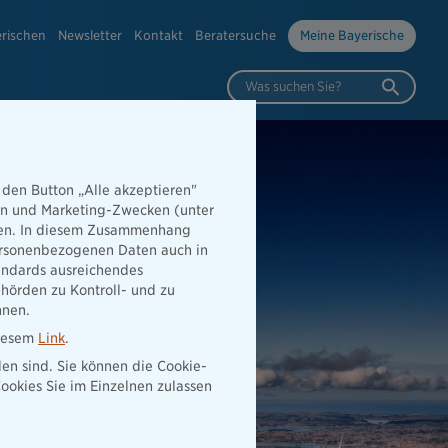
erischen
Newsletter
Kontakt
Beratersuche
Meine Bayerische
Was suchen Sie?
 den Button „Alle akzeptieren"
hen und Marketing-Zwecken (unter
rden. In diesem Zusammenhang
 personenbezogenen Daten auch in
tandards ausreichendes
hörden zu Kontroll- und zu
nnen.
diesem
Link
.
den sind. Sie können die Cookie-
ookies Sie im Einzelnen zulassen