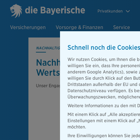
Privatkunden
Versicherungen
Vorsorge & Finanzen
Service
Schnell noch die Cookies
NACHHALTIGKEIT
Wir nutzen Cookies, um Ihnen die b
Nachhaltigkeit in der
willigen Sie ein, dass Ihre person
Wertschöpfungskette
anderem Google Analytics), sowie 
willigen Sie durch Klick auf den Bu
Drittstaaten außerhalb der EU und 
Unser Engagement in Kapitalanlage, Produkte und
Datenschutzniveau verfügen. Es bes
Überwachungszwecken, möglicherwe
Weitere Informationen zu den mit D
Mit einem Klick auf „Alle akzeptier
Einstellungen mit einem Klick auf 
möchten.
Ihre Einwilligungen können Sie jede