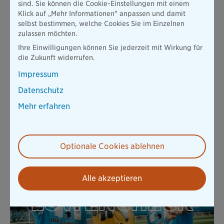
UNSERE SERVICES FÜR LÖWENFANS
sind. Sie können die Cookie-Einstellungen mit einem
Klick auf „Mehr Informationen" anpassen und damit
selbst bestimmen, welche Cookies Sie im Einzelnen
zulassen möchten.
Ihre Einwilligungen können Sie jederzeit mit Wirkung für
die Zukunft widerrufen.
Impressum
Datenschutz
Mehr erfahren
DER LÖWEN-SCHUTZ
Schließe unsere Haftpflicht- oder Hausratversicherung ab und
genieße als Löwenfan exklusive Vorteile
Optionale Cookies ablehnen
Mehr erfahren
Alle akzeptieren