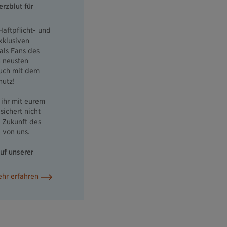
rzblut für
Haftpflicht- und
xklusiven
 als Fans des
n neusten
auch mit dem
hutz!
 ihr mit eurem
sichert nicht
e Zukunft des
 von uns.
auf unserer
hr erfahren