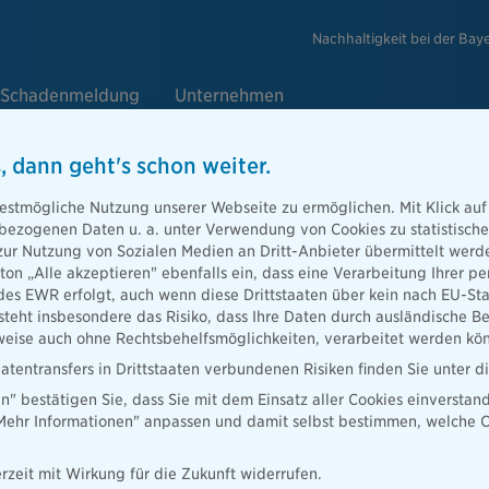
Nachhaltigkeit bei der Bay
Schadenmeldung
Unternehmen
, dann geht's schon weiter.
estmögliche Nutzung unserer Webseite zu ermöglichen. Mit Klick auf
NS
enbezogenen Daten u. a. unter Verwendung von Cookies zu statistisc
zur Nutzung von Sozialen Medien an Dritt-Anbieter übermittelt we
 Anliegen,
tton „Alle akzeptieren" ebenfalls ein, dass eine Verarbeitung Ihrer
ce zu bieten.
des EWR erfolgt, auch wenn diese Drittstaaten über kein nach EU-S
ebote für
teht insbesondere das Risiko, dass Ihre Daten durch ausländische Be
ise auch ohne Rechtsbehelfsmöglichkeiten, verarbeitet werden kö
atentransfers in Drittstaaten verbundenen Risiken finden Sie unter 
en" bestätigen Sie, dass Sie mit dem Einsatz aller Cookies einverstan
„Mehr Informationen" anpassen und damit selbst bestimmen, welche C
rzeit mit Wirkung für die Zukunft widerrufen.