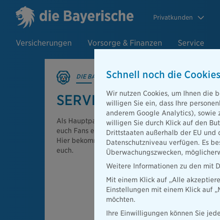
Privatkunden
Versicherungen
Vorsorge & Finanzen
Service
Schnell noch die Cookies
DIE BAYERISCHE STELLT SICH VOR
Wir nutzen Cookies, um Ihnen die b
SERVICE FÜR LÖWENFA
willigen Sie ein, dass Ihre person
anderem Google Analytics), sowie 
Als Hauptpartner der Münchner Löwen ist es unser
willigen Sie durch Klick auf den Bu
euch Fans einen löwenstarken und exklusiven Servi
Drittstaaten außerhalb der EU und 
Hier bekommt ihr einen Überblick über unsere Ang
Datenschutzniveau verfügen. Es bes
euch.
Überwachungszwecken, möglicherwe
Weitere Informationen zu den mit D
Mit einem Klick auf „Alle akzeptier
Einstellungen mit einem Klick auf 
möchten.
Ihre Einwilligungen können Sie jede