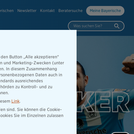
erischen
Newsletter
Kontakt
Beratersuche
Meine Bayerische
Was suchen Sie?
 den Button „Alle akzeptieren"
hen und Marketing-Zwecken (unter
rden. In diesem Zusammenhang
 personenbezogenen Daten auch in
tandards ausreichendes
hörden zu Kontroll- und zu
nnen.
diesem
Link
.
den sind. Sie können die Cookie-
ookies Sie im Einzelnen zulassen