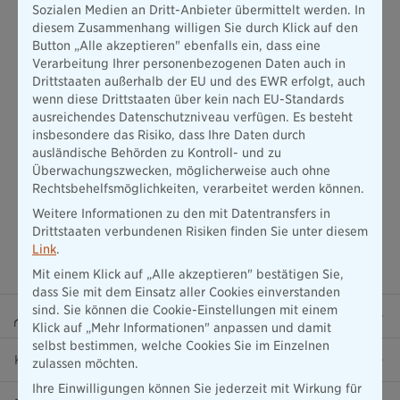
Sozialen Medien an Dritt-Anbieter übermittelt werden. In
Umfang der versprochenen Leistungen, die Laufzeit und
diesem Zusammenhang willigen Sie durch Klick auf den
Dauer des abgeschlossenen Vertrags sowie Details zur
Button „Alle akzeptieren" ebenfalls ein, dass eine
Kündigung und zu den jeweiligen Rechten und Pflichten der
Verarbeitung Ihrer personenbezogenen Daten auch in
Vertragspartner.
Drittstaaten außerhalb der EU und des EWR erfolgt, auch
wenn diese Drittstaaten über kein nach EU-Standards
ausreichendes Datenschutzniveau verfügen. Es besteht
insbesondere das Risiko, dass Ihre Daten durch
ausländische Behörden zu Kontroll- und zu
Überwachungszwecken, möglicherweise auch ohne
Rechtsbehelfsmöglichkeiten, verarbeitet werden können.
Weitere Informationen zu den mit Datentransfers in
Drittstaaten verbundenen Risiken finden Sie unter diesem
Link
.
Mit einem Klick auf „Alle akzeptieren" bestätigen Sie,
dass Sie mit dem Einsatz aller Cookies einverstanden
sind. Sie können die Cookie-Einstellungen mit einem
Beraterportal
Klick auf „Mehr Informationen" anpassen und damit
selbst bestimmen, welche Cookies Sie im Einzelnen
Karriere
zulassen möchten.
Ihre Einwilligungen können Sie jederzeit mit Wirkung für