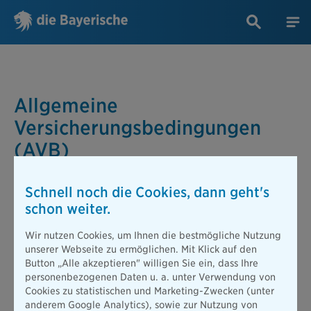
Allgemeine
Versicherungsbedingungen
(AVB)
Schnell noch die Cookies, dann geht's
Die
Allgemeinen Versicherungsbedingungen (AVB)
bilden
schon weiter.
das Fundament jedes Versicherungsvertrags und regeln das
Verhältnis zwischen Versicherungsnehmer und
Wir nutzen Cookies, um Ihnen die bestmögliche Nutzung
Versicherungsgesellschaft. Innerhalb der
Allgemeinen
unserer Webseite zu ermöglichen. Mit Klick auf den
Versicherungsbedingungen (AVB)
sind sämtliche
Button „Alle akzeptieren" willigen Sie ein, dass Ihre
vertraglichen Rechte und Pflichten beider Parteien – sowohl
personenbezogenen Daten u. a. unter Verwendung von
für den Kunden als auch für das Versicherungsunternehmen –
Cookies zu statistischen und Marketing-Zwecken (unter
festgelegt. Hierin definiert sind Aspekte wie der
anderem Google Analytics), sowie zur Nutzung von
Geltungsbereich des Versicherungsschutzes, der genaue