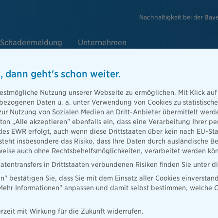
Nachhaltigkeit bei der Bay
Schadenmeldung
Unternehmen
, dann geht's schon weiter.
estmögliche Nutzung unserer Webseite zu ermöglichen. Mit Klick auf
cht durch die Eltern
enbezogenen Daten u. a. unter Verwendung von Cookies zu statistisc
zur Nutzung von Sozialen Medien an Dritt-Anbieter übermittelt we
tton „Alle akzeptieren" ebenfalls ein, dass eine Verarbeitung Ihrer
des EWR erfolgt, auch wenn diese Drittstaaten über kein nach EU-S
teht insbesondere das Risiko, dass Ihre Daten durch ausländische Be
h die Eltern
umfasst die Verantwortung für das Wohl und das
ise auch ohne Rechtsbehelfsmöglichkeiten, verarbeitet werden kö
 volljährig ist. Eltern, die ihre
Aufsichtspflicht
verletzen, können
atentransfers in Drittstaaten verbundenen Risiken finden Sie unter 
rafrechtlich zur Rechenschaft gezogen werden, falls durch ihr
en" bestätigen Sie, dass Sie mit dem Einsatz aller Cookies einverstan
haden kommen.
„Mehr Informationen" anpassen und damit selbst bestimmen, welche C
wissen, dass Kinder unter sieben Jahren gesetzlich als deliktunfähig
r verlängert sich diese Regelung sogar bis zum Alter von zehn Jahren
rzeit mit Wirkung für die Zukunft widerrufen.
auch die Eltern nicht für entstandene Schäden. Daher empfiehlt es