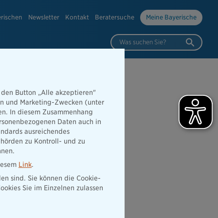
erischen
Newsletter
Kontakt
Beratersuche
Meine Bayerische
Was suchen Sie?
 den Button „Alle akzeptieren"
hen und Marketing-Zwecken (unter
rden. In diesem Zusammenhang
 personenbezogenen Daten auch in
tandards ausreichendes
hörden zu Kontroll- und zu
nnen.
diesem
Link
.
den sind. Sie können die Cookie-
ookies Sie im Einzelnen zulassen
.