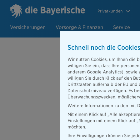
Privatkunden
Versicherungen
Vorsorge & Finanzen
Service
Schnell noch die Cookies
Wir nutzen Cookies, um Ihnen die b
Aufsichtspfli
willigen Sie ein, dass Ihre person
anderem Google Analytics), sowie 
willigen Sie durch Klick auf den Bu
Drittstaaten außerhalb der EU und 
Datenschutzniveau verfügen. Es bes
Die
Aufsichtspflicht durc
Überwachungszwecken, möglicherwe
Vermögen des Kindes bis es
Weitere Informationen zu den mit D
sowohl zivil- als auch st
Mit einem Klick auf „Alle akzeptier
Versäumnis Dritte zu Sc
Einstellungen mit einem Klick auf 
Es ist jedoch wichtig zu 
möchten.
gelten. Im Straßenverkeh
Ihre Einwilligungen können Sie jede
In solchen Fällen haften 