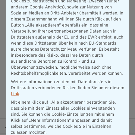
Cookies zu statistischen und Marketing-Zwecken (unter
Altersvorsorgeprodukten wie der Riester-Rente ist es streng
anderem Google Analytics), sowie zur Nutzung von
geregelt, dass der Beitragszahler und der
Sozialen Medien an Dritt-Anbieter übermittelt werden. In
Leistungsempfänger identisch sein müssen. In solchen Fällen
diesem Zusammenhang willigen Sie durch Klick auf den
ist eine Übernahme der Beitragszahlungen durch Dritte
Button „Alle akzeptieren" ebenfalls ein, dass eine
grundsätzlich nicht möglich. Wer also in diesem Fall die
Verarbeitung Ihrer personenbezogenen Daten auch in
Beiträge entrichtet, ist auch der einzige, der die Vorteile der
Drittstaaten außerhalb der EU und des EWR erfolgt, auch
Riester-Rente nutzen kann.
wenn diese Drittstaaten über kein nach EU-Standards
ausreichendes Datenschutzniveau verfügen. Es besteht
insbesondere das Risiko, dass Ihre Daten durch
ausländische Behörden zu Kontroll- und zu
Überwachungszwecken, möglicherweise auch ohne
Rechtsbehelfsmöglichkeiten, verarbeitet werden können.
Weitere Informationen zu den mit Datentransfers in
Drittstaaten verbundenen Risiken finden Sie unter diesem
Link
.
Mit einem Klick auf „Alle akzeptieren" bestätigen Sie,
dass Sie mit dem Einsatz aller Cookies einverstanden
sind. Sie können die Cookie-Einstellungen mit einem
Klick auf „Mehr Informationen" anpassen und damit
Beraterportal
selbst bestimmen, welche Cookies Sie im Einzelnen
zulassen möchten.