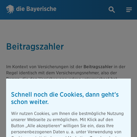
Beitragszahler
Im Kontext von Versicherungen ist der
Beitragszahler
in der
Regel identisch mit dem Versicherungsnehmer, also der
Person, die den Versicherungsvertrag unterzeichnet hat.
Allerdings muss der Beitragszahler nicht zwingend der
Empfänger der Versicherungsleistungen sein. Diese können
Schnell noch die Cookies, dann geht's
auch einer als "versicherte Person" oder "Bezugsberechtigter"
schon weiter.
bezeichneten dritten Person zukommen. Es besteht also eine
gewisse Flexibilität, wer die Versicherungsleistungen erhält,
Wir nutzen Cookies, um Ihnen die bestmögliche Nutzung
während der Beitragszahler für die finanzielle Abwicklung
unserer Webseite zu ermöglichen. Mit Klick auf den
verantwortlich ist.
Button „Alle akzeptieren" willigen Sie ein, dass Ihre
Anders sieht es jedoch aus, wenn staatliche Regelungen
personenbezogenen Daten u. a. unter Verwendung von
involviert sind. Bei steuerlich geförderten