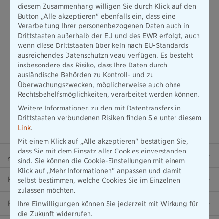
diesem Zusammenhang willigen Sie durch Klick auf den
informieren ihre Kunden über die Höhe dieser Gutschriften in
Button „Alle akzeptieren" ebenfalls ein, dass eine
den jährlichen
Standmitteilungen
.
Verarbeitung Ihrer personenbezogenen Daten auch in
Drittstaaten außerhalb der EU und des EWR erfolgt, auch
wenn diese Drittstaaten über kein nach EU-Standards
ausreichendes Datenschutzniveau verfügen. Es besteht
insbesondere das Risiko, dass Ihre Daten durch
ausländische Behörden zu Kontroll- und zu
Überwachungszwecken, möglicherweise auch ohne
Rechtsbehelfsmöglichkeiten, verarbeitet werden können.
Weitere Informationen zu den mit Datentransfers in
Drittstaaten verbundenen Risiken finden Sie unter diesem
Link
.
Mit einem Klick auf „Alle akzeptieren" bestätigen Sie,
dass Sie mit dem Einsatz aller Cookies einverstanden
Beraterportal
sind. Sie können die Cookie-Einstellungen mit einem
Klick auf „Mehr Informationen" anpassen und damit
Karriere
selbst bestimmen, welche Cookies Sie im Einzelnen
zulassen möchten.
Presse
Ihre Einwilligungen können Sie jederzeit mit Wirkung für
die Zukunft widerrufen.