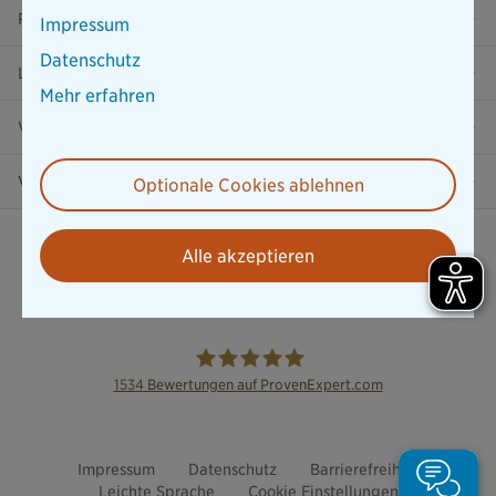
Ratgeber
Impressum
Datenschutz
Lob & Kritik
Mehr erfahren
Versicherung in der Nähe
Vertrag widerrufen
Optionale Cookies ablehnen
Alle akzeptieren
1534
Bewertungen auf ProvenExpert.com
die Bayerische
Impressum
Datenschutz
Barrierefreiheit
Leichte Sprache
Cookie Einstellungen