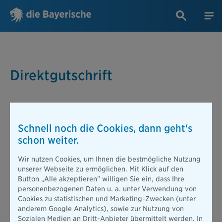
Direktgutschrift
Erfolgreiche
Lebensversicherungsunternehmen
erzielen Jahr
für Jahr mit intelligenten und risikoarmen
Anlagen
hohe
Schnell noch die Cookies, dann geht's
Überschüsse
. Diese sollen auch nach Jahrzehnten eine sichere
Versorgung
gewährleisten, unabhängig von
Kosten,
schon weiter.
Wirtschaftslage oder Zinsentwicklungen
. Aus diesem Grund
werden die meisten Überschüsse in die
Rückstellung
für
Wir nutzen Cookies, um Ihnen die bestmögliche Nutzung
Beitragsrückerstattung eingezahlt. Während der
unserer Webseite zu ermöglichen. Mit Klick auf den
Auszahlungsphase erhalten die Kunden ihre individuellen
Button „Alle akzeptieren" willigen Sie ein, dass Ihre
Überschussanteile
daraus.
personenbezogenen Daten u. a. unter Verwendung von
Cookies zu statistischen und Marketing-Zwecken (unter
Zusätzlich können Teile der Überschüsse direkt den
anderem Google Analytics), sowie zur Nutzung von
Versicherungsnehmern gutgeschrieben werden - dies nennt
Sozialen Medien an Dritt-Anbieter übermittelt werden. In
man
Direktgutschriften
. Die Versicherungsunternehmen