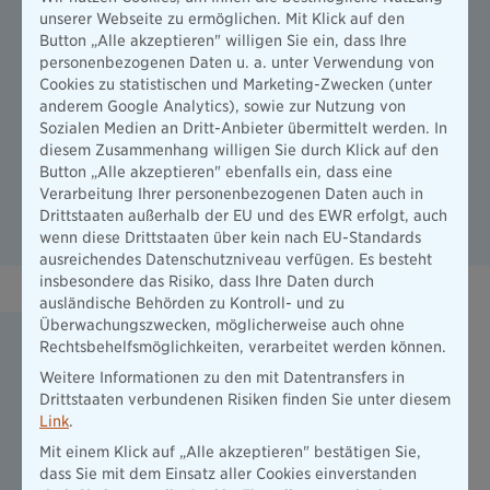
unserer Webseite zu ermöglichen. Mit Klick auf den
Der ÄrzteKompass ist ein kostenfreier Baustein im Tarif
Button „Alle akzeptieren" willigen Sie ein, dass Ihre
Prestige der Krankenhauszusatzversicherung. Informieren
personenbezogenen Daten u. a. unter Verwendung von
Sie sich zu unsere Krankenhauszusatzversicherung für mehr
Cookies zu statistischen und Marketing-Zwecken (unter
Komfort und die bestmögliche Behandlung im
anderem Google Analytics), sowie zur Nutzung von
Krankenhaus.
Sozialen Medien an Dritt-Anbieter übermittelt werden. In
Bevor Sie den Service nutzen können, müssen Sie ihn erst
diesem Zusammenhang willigen Sie durch Klick auf den
beantragen. Wie das geht, erfahren Sie auf der
Button „Alle akzeptieren" ebenfalls ein, dass eine
Produktseite der Krankenhauszusatzversicherung.
Verarbeitung Ihrer personenbezogenen Daten auch in
Drittstaaten außerhalb der EU und des EWR erfolgt, auch
zur Krankenhauszusatzversicherung
wenn diese Drittstaaten über kein nach EU-Standards
ausreichendes Datenschutzniveau verfügen. Es besteht
insbesondere das Risiko, dass Ihre Daten durch
ausländische Behörden zu Kontroll- und zu
Überwachungszwecken, möglicherweise auch ohne
ÄrzteKompass als Bestandteil der
Rechtsbehelfsmöglichkeiten, verarbeitet werden können.
Unfallversicherung
Weitere Informationen zu den mit Datentransfers in
Drittstaaten verbundenen Risiken finden Sie unter diesem
Der ÄrzteKompass steht Ihnen immer zur Seite, unabhängig
Link
.
davon, was passiert ist.
Mit einem Klick auf „Alle akzeptieren" bestätigen Sie,
Egal, ob Sie vor einer OP stehen, eine Zweitmeinung zu
dass Sie mit dem Einsatz aller Cookies einverstanden
einer Diagnose haben möchten oder die richtige