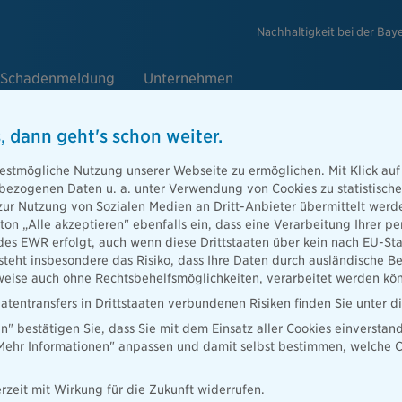
Nachhaltigkeit bei der Bay
Schadenmeldung
Unternehmen
, dann geht's schon weiter.
estmögliche Nutzung unserer Webseite zu ermöglichen. Mit Klick auf
Haftpflichtversicherung
enbezogenen Daten u. a. unter Verwendung von Cookies zu statistisc
zur Nutzung von Sozialen Medien an Dritt-Anbieter übermittelt we
tton „Alle akzeptieren" ebenfalls ein, dass eine Verarbeitung Ihrer
des EWR erfolgt, auch wenn diese Drittstaaten über kein nach EU-S
teht insbesondere das Risiko, dass Ihre Daten durch ausländische Be
on Vorfällen, bei denen Hunde, ob Kampfhunde oder das liebe
ise auch ohne Rechtsbehelfsmöglichkeiten, verarbeitet werden kö
achen. Ob ein unerwartetes Beißen aus Schreck oder das
atentransfers in Drittstaaten verbundenen Risiken finden Sie unter 
iner wertvollen Vase - als Hundebesitzer sind Sie in der Pflicht, für
en" bestätigen Sie, dass Sie mit dem Einsatz aller Cookies einverstan
n. Dabei können die finanziellen Belastungen schnell erheblich
„Mehr Informationen" anpassen und damit selbst bestimmen, welche C
 gesamten Vermögen haften. Hundehalter unterliegen grundsätzlich
und sind unabhängig von eigenem Verschulden für das Verhalten
ch. Hier kommt die
Hundehalter-Haftpflichtversicherung
ins Spiel.
rzeit mit Wirkung für die Zukunft widerrufen.
ung deckt folgende Schäden ab: