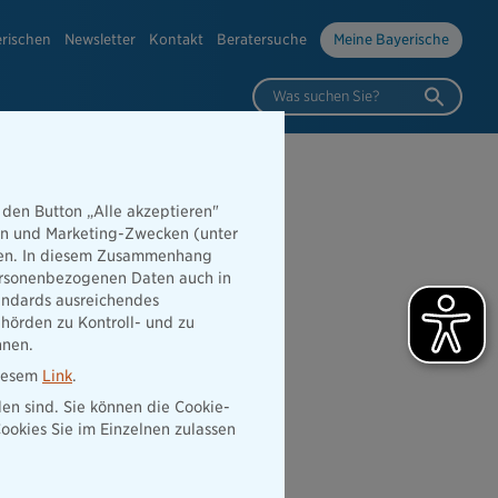
erischen
Newsletter
Kontakt
Beratersuche
Meine Bayerische
Was suchen Sie?
 den Button „Alle akzeptieren"
hen und Marketing-Zwecken (unter
rden. In diesem Zusammenhang
 personenbezogenen Daten auch in
tandards ausreichendes
hörden zu Kontroll- und zu
nnen.
diesem
Link
.
den sind. Sie können die Cookie-
ookies Sie im Einzelnen zulassen