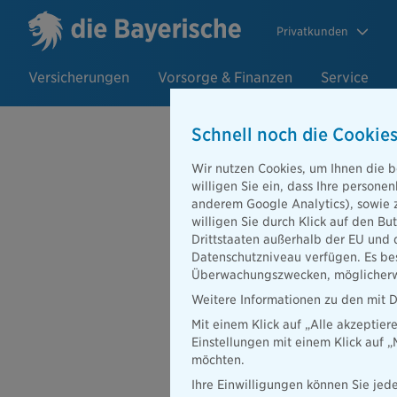
Privatkunden
Versicherungen
Vorsorge & Finanzen
Service
Schnell noch die Cookies
Wir nutzen Cookies, um Ihnen die b
Hundehalter-
willigen Sie ein, dass Ihre person
anderem Google Analytics), sowie 
willigen Sie durch Klick auf den Bu
Drittstaaten außerhalb der EU und 
Datenschutzniveau verfügen. Es bes
Immer wieder hört man v
Überwachungszwecken, möglicherwe
Haustier, Schäden verurs
Weitere Informationen zu den mit D
versehentliche Umstoßen e
Mit einem Klick auf „Alle akzeptier
diese Schäden aufzukomme
Einstellungen mit einem Klick auf 
werden, da Sie mit Ihrem
möchten.
der Gefährdungshaftung 
ihres Tieres verantwortli
Ihre Einwilligungen können Sie jede
Diese wichtige Versicher