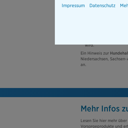
Impressum
Datenschutz
Meh
Sachschäden, wie zum 
Personenschäden, daru
Hilfsmittel.
Vermögensschäden, die
beispielsweise ein Verd
wird.
Ein Hinweis zur
Hundehalt
Niedersachsen, Sachsen-An
an.
Mehr Infos 
Lesen Sie hier mehr über
Vorsorgeprodukte und erfa