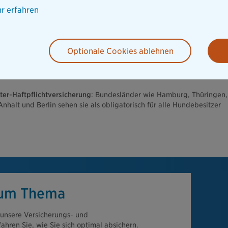
r erfahren
Beispiel an einer wertvollen Vase oder einem beschädigten Teppich.
nter fallen Behandlungskosten, Schmerzensgeld oder benötigte
Optionale Cookies ablehnen
 aufgrund von Sach- oder Personenschäden entstehen. Dies kann
ienstausfall sein, wenn jemand infolge des Vorfalls arbeitsunfähig
er-Haftpflichtversicherung
: Bundesländer wie Hamburg, Thüringen,
halt und Berlin sehen sie als obligatorisch für alle Hundebesitzer
zum Thema
 unsere Versicherungs- und
hren Sie, wie Sie sich optimal absichern.