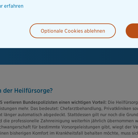
er
r erfahren
Optionale Cookies ablehnen
n der Heilfürsorge?
verlieren Bundespolizisten einen wichtigen Vorteil:
Die Heilfürsor
stungen mehr. Das bedeutet: Chefarztbehandlung, Privatkliniken so
t länger automatisch abgedeckt. Stattdessen gilt nur noch die Gru
die professionelle Zahnreinigung weiterhin jährlich übernommen wi
chwangerschaft für bestimmte Vorsorgeleistungen gibt, wiegt der Ve
inen bisherigen Komfort im Krankheitsfall behalten möchte, muss sich