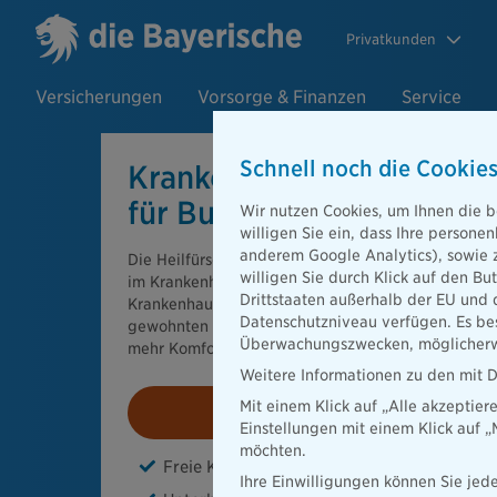
Privatkunden
Versicherungen
Vorsorge & Finanzen
Service
Schnell noch die Cookies
Krankenhauszusatz­versi
für Bundespolizisten
Wir nutzen Cookies, um Ihnen die b
willigen Sie ein, dass Ihre person
anderem Google Analytics), sowie 
Die Heilfürsorge der Bundespolizei ändert sich. W
willigen Sie durch Klick auf den Bu
im Krankenhaus fallen weg. Mit unserer
Drittstaaten außerhalb der EU und 
Krankenhauszusatzversicherung genießen Sie nicht
Datenschutzniveau verfügen. Es bes
gewohnten Schutz, sondern erhalten im Ernstfall s
Überwachungszwecken, möglicherwe
mehr Komfort und Wahlfreiheit.
Weitere Informationen zu den mit D
Mit einem Klick auf „Alle akzeptier
Beitrag berechnen
Einstellungen mit einem Klick auf 
möchten.
Freie Krankenhauswahl
Ihre Einwilligungen können Sie jede