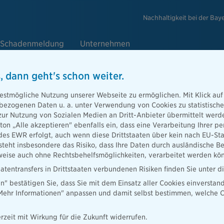
Nachhaltigkeit bei der Bay
Schadenmeldung
Unternehmen
, dann geht's schon weiter.
cherung
estmögliche Nutzung unserer Webseite zu ermöglichen. Mit Klick auf
enbezogenen Daten u. a. unter Verwendung von Cookies zu statistisc
zur Nutzung von Sozialen Medien an Dritt-Anbieter übermittelt we
ahlleistungen
tton „Alle akzeptieren" ebenfalls ein, dass eine Verarbeitung Ihrer
des EWR erfolgt, auch wenn diese Drittstaaten über kein nach EU-S
 nur den
teht insbesondere das Risiko, dass Ihre Daten durch ausländische Be
ogar noch
ise auch ohne Rechtsbehelfsmöglichkeiten, verarbeitet werden kö
atentransfers in Drittstaaten verbundenen Risiken finden Sie unter 
en" bestätigen Sie, dass Sie mit dem Einsatz aller Cookies einverstan
„Mehr Informationen" anpassen und damit selbst bestimmen, welche C
rzeit mit Wirkung für die Zukunft widerrufen.