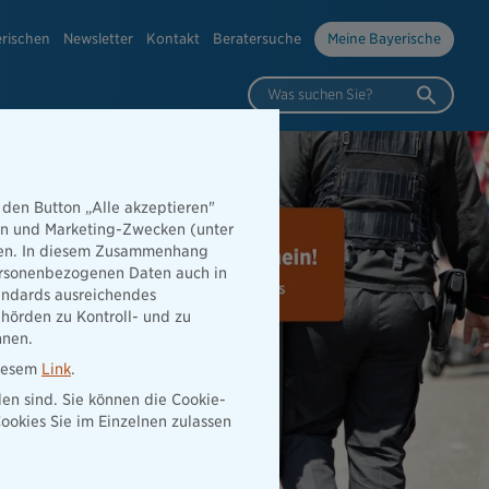
erischen
Newsletter
Kontakt
Beratersuche
Meine Bayerische
Was suchen Sie?
 den Button „Alle akzeptieren"
hen und Marketing-Zwecken (unter
rden. In diesem Zusammenhang
 personenbezogenen Daten auch in
tandards ausreichendes
hörden zu Kontroll- und zu
nnen.
diesem
Link
.
den sind. Sie können die Cookie-
ookies Sie im Einzelnen zulassen