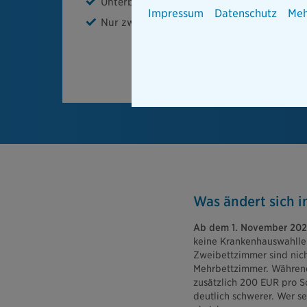
Unterbringung im Ein- oder Zweibettzimm
Impressum
Datenschutz
Meh
Nur zwei Gesundheitsfragen
Was ändert sich i
Ab dem 1. November 2025 
keine Krankenhauswahllei
Zweibettzimmer sind nich
Mehrbettzimmer. Während 
zusätzlich 200 EUR pro S
deutlich schwerer. Wer se