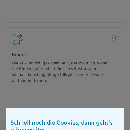
Weiterlesen
Ein Autofahrer übersieht Ihr Kind und
Kinder
überfährt es.
Die Zukunft soll gesichert sein, gerade auch, wenn
Wie sich herausstellt, führt der Unfall zu einer
die Kinder später nicht für sich selbst sorgen
bleibenden Behinderung und Ihr Kind kann später
können. Eine langjährige Pflege kostet viel Geld
keinen Beruf erlernen. Lesen Sie, mit welchen
und Kinder haben.
finanziellen Mitteln Sie und Ihr Kind unterstützt
werden.
Weiterlesen
Schnell noch die Cookies, dann geht's
Warum das ExistenzBudget?
schon weiter.