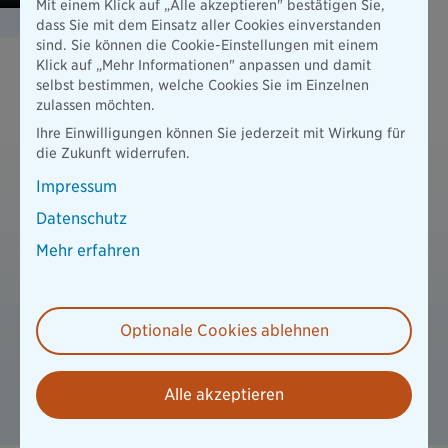
Mit einem Klick auf „Alle akzeptieren" bestätigen Sie,
dass Sie mit dem Einsatz aller Cookies einverstanden
sind. Sie können die Cookie-Einstellungen mit einem
Klick auf „Mehr Informationen" anpassen und damit
selbst bestimmen, welche Cookies Sie im Einzelnen
Downloads
zulassen möchten.
B 270402 Highlightblatt ExistenzBudget
Ihre Einwilligungen können Sie jederzeit mit Wirkung für
Eigenheimbesitzende
die Zukunft widerrufen.
PDF / 1159 KB - barrierefrei
Impressum
Datenschutz
B 270403 Highlightblatt ExistenzBudget Kinder
PDF / 1314 KB - barrierefrei
Mehr erfahren
B 270404 Highlightblatt ExistenzBudget
Selbstständige
Optionale Cookies ablehnen
PDF / 965 KB - barrierefrei
B 270405 Flyer ExistenzBudget
Alle akzeptieren
PDF / 1433 KB