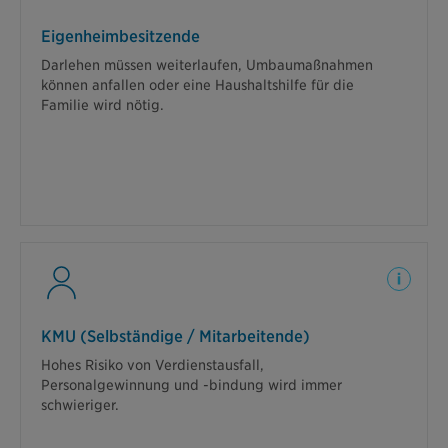
Ein Unfall bei der Gartenarbeit hat
Eigenheimbesitzende
gravierende Folgen
Darlehen müssen weiterlaufen, Umbaumaßnahmen
Der Unfall ist so schwer, dass Sie eine
können anfallen oder eine Haushaltshilfe für die
Querschnittslähmung erleiden und Sie nicht mehr
Familie wird nötig.
arbeiten können. Lesen Sie gleich hier, welche
Leistungen Sie nach diesem Unfall erwarten können.
Weiterlesen
Ein Reitunfall schränkt Ihre Leistungsfähigkeit
KMU (Selbständige / Mitarbeitende)
ein.
Hohes Risiko von Verdienstausfall,
Nach einem Sturz vom Pferd können Sie nur noch zu
Personalgewinnung und -bindung wird immer
50 % arbeiten. Sie brauchen neben ärztlicher auch
schwieriger.
finanzielle Unterstützung. Lesen Sie, was das
ExistenzBudget für Sie leistet.