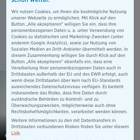
Haben Sie sich schon mal gefragt, was passieren würde,
Wir nutzen Cookies, um Ihnen die bestmögliche Nutzung
wenn Sie durch einen Unfall nicht mehr arbeiten
unserer Webseite zu ermöglichen. Mit Klick auf den
können? Oder wie Sie danach Ihren Lebensstandard
Button „Alle akzeptieren" willigen Sie ein, dass Ihre
erhalten können?
personenbezogenen Daten u. a. unter Verwendung von
Cookies zu statistischen und Marketing-Zwecken (unter
Das ExistenzBudget der Bayerischen hilft Ihnen genau in
anderem Google Analytics), sowie zur Nutzung von
solchen Situationen.
Sozialen Medien an Dritt-Anbieter übermittelt werden. In
Alle nötigen Informationen haben wir für Sie
diesem Zusammenhang willigen Sie durch Klick auf den
in unserem Erklärvideo zusammengefasst.
Button „Alle akzeptieren" ebenfalls ein, dass eine
Verarbeitung Ihrer personenbezogenen Daten auch in
Drittstaaten außerhalb der EU und des EWR erfolgt, auch
wenn diese Drittstaaten über kein nach EU-Standards
ausreichendes Datenschutzniveau verfügen. Es besteht
insbesondere das Risiko, dass Ihre Daten durch
ausländische Behörden zu Kontroll- und zu
Überwachungszwecken, möglicherweise auch ohne
Rechtsbehelfsmöglichkeiten, verarbeitet werden können.
Weitere Informationen zu den mit Datentransfers in
Drittstaaten verbundenen Risiken finden Sie unter diesem
Link
.