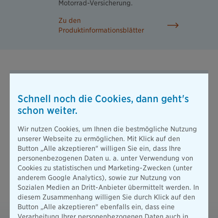
Motorrad-Versicherung.
Zu den
Produktinformationsblätter
24h-Schadenservice
Schnell noch die Cookies, dann geht's
schon weiter.
Sie erhalten schnelle Hilfe im Schadenfall mit unserem
24h-Schadenservice:
Wir nutzen Cookies, um Ihnen die bestmögliche Nutzung
T + 49 89 6787-5050
unserer Webseite zu ermöglichen. Mit Klick auf den
Melden Sie Ihren Kfz-Schaden schnell und einfach per
Button „Alle akzeptieren" willigen Sie ein, dass Ihre
Telefon.
personenbezogenen Daten u. a. unter Verwendung von
Cookies zu statistischen und Marketing-Zwecken (unter
anderem Google Analytics), sowie zur Nutzung von
Sozialen Medien an Dritt-Anbieter übermittelt werden. In
diesem Zusammenhang willigen Sie durch Klick auf den
Downloads
Button „Alle akzeptieren" ebenfalls ein, dass eine
Verarbeitung Ihrer personenbezogenen Daten auch in