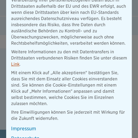
Unfallversicherung ExistenzBudget
Drittstaaten außerhalb der EU und des EWR erfolgt, auch
wenn diese Drittstaaten über kein nach EU-Standards
ausreichendes Datenschutzniveau verfügen. Es besteht
Rechtsschutz
insbesondere das Risiko, dass Ihre Daten durch
ausländische Behörden zu Kontroll- und zu
Überwachungszwecken, möglicherweise auch ohne
Rechtsbehelfsmöglichkeiten, verarbeitet werden können.
Weitere Informationen zu den mit Datentransfers in
Vorsorgebudget: Eine Versicherung, die
Drittstaaten verbundenen Risiken finden Sie unter diesem
mit anpackt.
Link
.
Mit einem Klick auf „Alle akzeptieren" bestätigen Sie,
Schützen Sie Ihr Zuhause aktiv mit dem Vorsorgebudget
dass Sie mit dem Einsatz aller Cookies einverstanden
der PrimeHome-Police.
sind. Sie können die Cookie-Einstellungen mit einem
Alle 3 Jahre erhalten Sie einen Zuschuss für präventive
Klick auf „Mehr Informationen" anpassen und damit
Maßnahmen zur Schadensverhütung und für mehr
selbst bestimmen, welche Cookies Sie im Einzelnen
Sicherheit. Das Budget können Sie bei Abschluss einer
zulassen möchten.
Hausrat-, Wohngebäude- oder Unfallversicherung nutzen.
Ihre Einwilligungen können Sie jederzeit mit Wirkung für
Mehr zum Vorsorgebudget erfahren
die Zukunft widerrufen.
Impressum