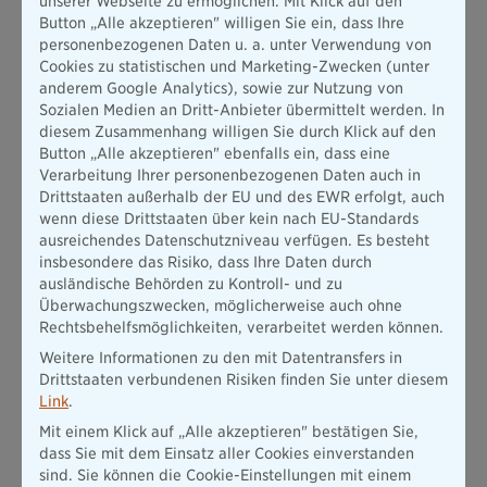
unserer Webseite zu ermöglichen. Mit Klick auf den
Alternativen suchen.
Button „Alle akzeptieren" willigen Sie ein, dass Ihre
personenbezogenen Daten u. a. unter Verwendung von
Was Sie bei der Wahlleistungsvereinbarung beachten
Cookies zu statistischen und Marketing-Zwecken (unter
sollten
anderem Google Analytics), sowie zur Nutzung von
Sozialen Medien an Dritt-Anbieter übermittelt werden. In
diesem Zusammenhang willigen Sie durch Klick auf den
Die Wahlleistungsvereinbarung ist das wichtigste Dokument.
Button „Alle akzeptieren" ebenfalls ein, dass eine
Unterschreiben Sie niemals unter Zeitdruck und achten Sie auf
Verarbeitung Ihrer personenbezogenen Daten auch in
folgende Punkte:
Drittstaaten außerhalb der EU und des EWR erfolgt, auch
Schriftform und Aufklärung:
Der Vertrag muss Ihnen vor
wenn diese Drittstaaten über kein nach EU-Standards
Behandlungsbeginn schriftlich vorliegen. Das Personal ist
ausreichendes Datenschutzniveau verfügen. Es besteht
verpflichtet, Sie umfassend über Inhalte und die potenziell
insbesondere das Risiko, dass Ihre Daten durch
hohen Kosten aufzuklären.
ausländische Behörden zu Kontroll- und zu
Überwachungszwecken, möglicherweise auch ohne
Namentliche Nennung:
Der Chefarzt und sein offizieller
Rechtsbehelfsmöglichkeiten, verarbeitet werden können.
ständiger ärztlicher Vertreter müssen im Vertrag namentlich
Weitere Informationen zu den mit Datentransfers in
genannt sein.
Drittstaaten verbundenen Risiken finden Sie unter diesem
Keine Zwangskopplung:
Die Chefarztbehandlung darf nicht
Link
.
unzulässig an andere Wahlleistungen wie das
Mit einem Klick auf „Alle akzeptieren" bestätigen Sie,
Einbettzimmer gekoppelt sein.
dass Sie mit dem Einsatz aller Cookies einverstanden
sind. Sie können die Cookie-Einstellungen mit einem