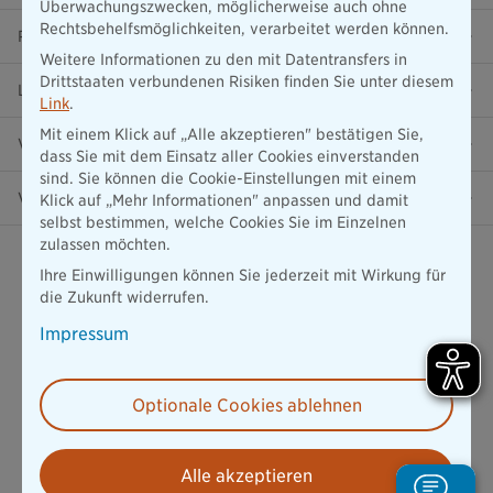
Überwachungszwecken, möglicherweise auch ohne
Rechtsbehelfsmöglichkeiten, verarbeitet werden können.
Ratgeber
Weitere Informationen zu den mit Datentransfers in
Drittstaaten verbundenen Risiken finden Sie unter diesem
Lob & Kritik
Link
.
Mit einem Klick auf „Alle akzeptieren" bestätigen Sie,
Versicherung in der Nähe
dass Sie mit dem Einsatz aller Cookies einverstanden
sind. Sie können die Cookie-Einstellungen mit einem
Vertrag widerrufen
Klick auf „Mehr Informationen" anpassen und damit
selbst bestimmen, welche Cookies Sie im Einzelnen
zulassen möchten.
Ihre Einwilligungen können Sie jederzeit mit Wirkung für
die Zukunft widerrufen.
Impressum
Datenschutz
1534
Bewertungen auf ProvenExpert.com
Mehr erfahren
Optionale Cookies ablehnen
die Bayerische
Alle akzeptieren
Impressum
Datenschutz
Barrierefreiheit