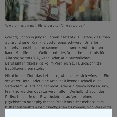
Wie steht es um mein Risiko berufsunfähig zu werden?
(verpd) Schon in jungen Jahren besteht die Gefahr, dass man
aufgrund einer Krankheit oder eines schweren Unfalles
dauerhaft nicht mehr in seinem bisherigen Beruf arbeiten
kann. Mithilfe eines Onlinetools des Deutschen Instituts für
Altersvorsorge (DIA) kann jeder sein persönliches
Berufsunfähigkeits-Risiko im Vergleich zur Durchschnitts-
Bevölkerung ermitteln.
Nicht immer läuft das Leben so, wie man es sich wünscht. Ein
schwerer Unfall oder eine Krankheit können schnell alles
verändern. Allerdings hat nicht jeder ein gleich hohes Risiko,
krank zu werden oder zu verunfallen. Deshalb ist auch das
Risiko, im Laufe des Erwerbslebens aufgrund eines
psychischen oder physischen Problems nicht mehr seinem
bisher ausgeübten Beruf nachgehen zu können, von Person zu
Person unterschiedlich hoch.