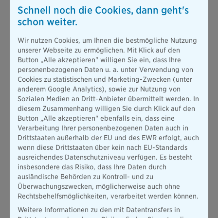
Mit dem Onlinetool des Deutschen Instituts für Altersvorsorge
Schnell noch die Cookies, dann geht's
GmbH (DIA), abrufbar unter
www.wie-ist-mein-bu-risiko.de
,
schon weiter.
kann jeder mit einigen wenigen Angaben kostenlos und
anonym sein durchschnittliches Berufsunfähigkeits-Risiko
Wir nutzen Cookies, um Ihnen die bestmögliche Nutzung
selbst einschätzen.
unserer Webseite zu ermöglichen. Mit Klick auf den
Button „Alle akzeptieren" willigen Sie ein, dass Ihre
Schätzwerte basieren auf Studien und Statistiken
personenbezogenen Daten u. a. unter Verwendung von
Zur Ermittlung des individuellen Berufsunfähigkeits-Risikos
Cookies zu statistischen und Marketing-Zwecken (unter
werden unter anderem das Alter, das Geschlecht, der
anderem Google Analytics), sowie zur Nutzung von
Familienstand, die Berufsgruppe und die körperliche
Sozialen Medien an Dritt-Anbieter übermittelt werden. In
Belastung im Alltag abgefragt.
diesem Zusammenhang willigen Sie durch Klick auf den
Button „Alle akzeptieren" ebenfalls ein, dass eine
Zudem sind allgemeine Fragen zum Gewicht sowie zum
Verarbeitung Ihrer personenbezogenen Daten auch in
Alkohol- und Tabakkonsum zu beantworten. Das angezeigte
Drittstaaten außerhalb der EU und des EWR erfolgt, auch
Ergebnis ist laut Anbieter eine modellhafte Darstellung.
wenn diese Drittstaaten über kein nach EU-Standards
Es zeigt, welchen Einfluss die abgefragten Kriterien auf die
ausreichendes Datenschutzniveau verfügen. Es besteht
Wahrscheinlichkeit, während des Erwerbslebens berufsunfähig
insbesondere das Risiko, dass Ihre Daten durch
zu werden, haben. Der ermittelte Schätzwert basiert auf
ausländische Behörden zu Kontroll- und zu
diversen Studien und Statistiken zum Thema.
Überwachungszwecken, möglicherweise auch ohne
Rechtsbehelfsmöglichkeiten, verarbeitet werden können.
Drohende Einkommenseinbußen
Weitere Informationen zu den mit Datentransfers in