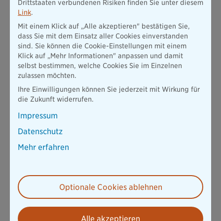
Drittstaaten verbundenen Risiken finden Sie unter diesem
Link
.
Einbrecher sind nicht nur nachts aktiv
Mit einem Klick auf „Alle akzeptieren" bestätigen Sie,
Ein weiterer weitverbreiteter Irrtum ist, dass Einbrecher nur
dass Sie mit dem Einsatz aller Cookies einverstanden
nachts aktiv sind. Wie die PKS 2018 belegt, wurden knapp
sind. Sie können die Cookie-Einstellungen mit einem
38.100 Wohnungseinbruchs-Delikte und damit 39,1 Prozent
Klick auf „Mehr Informationen" anpassen und damit
aller Delikte dieser Art am Tage verübt.
selbst bestimmen, welche Cookies Sie im Einzelnen
zulassen möchten.
Gerade offen stehende Terrassentüren und Fenster oder nur
zugezogene und nicht verschlossene Eingangstüren werden
Ihre Einwilligungen können Sie jederzeit mit Wirkung für
insbesondere von Gelegenheitsdieben auch am Tage genutzt,
die Zukunft widerrufen.
um in eine Wohnung einzudringen.
Impressum
Auch dass Einbrecher hauptsächlich in der Urlaubszeit, also in
den Sommermonaten, ihre Taten verüben, ist nicht richtig, wie
Datenschutz
eine Befragung des Kriminologischen Forschungsinstituts
Mehr erfahren
Niedersachsen e.V. von über 1.300 Einbruchsopfern widerlegt.
Die meisten Einbrüche bei den Umfrageteilnehmern
ereigneten sich in den Monaten September bis Januar – im
Durchschnitt waren es deutlich mehr Einbrüche pro Monat als
Optionale Cookies ablehnen
von Februar bis August.
Eingebrochen wird nicht nur in lukrativen Objekten
Alle akzeptieren