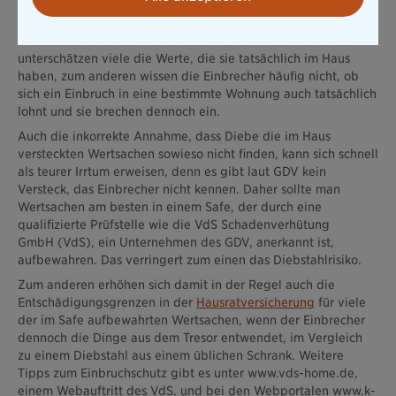
Viele glauben fälschlicherweise zudem, dass sich Einbrecher
nur offensichtlich lukrative Objekte zum Einbruch aussuchen
und sie daher für sich keine Gefahr sehen. Doch zum einen
unterschätzen viele die Werte, die sie tatsächlich im Haus
haben, zum anderen wissen die Einbrecher häufig nicht, ob
sich ein Einbruch in eine bestimmte Wohnung auch tatsächlich
lohnt und sie brechen dennoch ein.
Auch die inkorrekte Annahme, dass Diebe die im Haus
versteckten Wertsachen sowieso nicht finden, kann sich schnell
als teurer Irrtum erweisen, denn es gibt laut GDV kein
Versteck, das Einbrecher nicht kennen. Daher sollte man
Wertsachen am besten in einem Safe, der durch eine
qualifizierte Prüfstelle wie die VdS Schadenverhütung
GmbH (VdS), ein Unternehmen des GDV, anerkannt ist,
aufbewahren. Das verringert zum einen das Diebstahlrisiko.
Zum anderen erhöhen sich damit in der Regel auch die
Entschädigungsgrenzen in der
Hausratversicherung
für viele
der im Safe aufbewahrten Wertsachen, wenn der Einbrecher
dennoch die Dinge aus dem Tresor entwendet, im Vergleich
zu einem Diebstahl aus einem üblichen Schrank. Weitere
Tipps zum Einbruchschutz gibt es unter www.vds-home.de,
einem Webauftritt des VdS, und bei den Webportalen www.k-