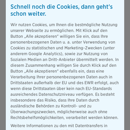
sogar noch anzieht, so nicht. Nach Angaben des GDV ist die
Schnell noch die Cookies, dann geht's
abschreckende Wirkung dieser Sicherheitseinrichtungen
schon weiter.
statistisch erwiesen.
Wer also seine Türen und Fenster mit einer modernen
Wir nutzen Cookies, um Ihnen die bestmögliche Nutzung
Einbruchssicherung ausstattet und/oder eine Alarmanlage
unserer Webseite zu ermöglichen. Mit Klick auf den
installiert, verringert das Risiko, Opfer eines vollendeten
Button „Alle akzeptieren" willigen Sie ein, dass Ihre
Einbruchs zu werden, erheblich. Laut GDV sorgen jedoch bei
personenbezogenen Daten u. a. unter Verwendung von
Weitem nicht alle Hausbesitzer und Mieter ausreichend vor. So
Cookies zu statistischen und Marketing-Zwecken (unter
seien zum Beispiel schlecht gesicherte Türen und offen
anderem Google Analytics), sowie zur Nutzung von
stehende Fenster immer noch weit verbreitet. Laut einer
Sozialen Medien an Dritt-Anbieter übermittelt werden. In
Forsa-Umfrage haben nur 23 Prozent der Haushalte
diesem Zusammenhang willigen Sie durch Klick auf den
abschließbare Fenstergriffe, 18 Prozent eine zusätzliche
Button „Alle akzeptieren" ebenfalls ein, dass eine
Türsicherung zum normalen Schloss und fünf Prozent eine
Verarbeitung Ihrer personenbezogenen Daten auch in
Alarmanlage.
Drittstaaten außerhalb der EU und des EWR erfolgt, auch
Hausbesitzer, aber auch Mieter, die den Einbruchschutz ihres
wenn diese Drittstaaten über kein nach EU-Standards
Eigenheims verbessern, erhalten, wenn bestimmte
ausreichendes Datenschutzniveau verfügen. Es besteht
Voraussetzungen erfüllt sind, auf
insbesondere das Risiko, dass Ihre Daten durch
Antrag Zuschüsse oder zinsgünstige Darlehen von
ausländische Behörden zu Kontroll- und zu
der Kreditanstalt für Wiederaufbau (KfW). Entsprechende
Überwachungszwecken, möglicherweise auch ohne
Förderprogramme gibt es diesbezüglich auch von einigen
Rechtsbehelfsmöglichkeiten, verarbeitet werden können.
Bundesländern wie Baden-Württemberg, Nordrhein-
Weitere Informationen zu den mit Datentransfers in
Westfalen und Schleswig-Holstein.