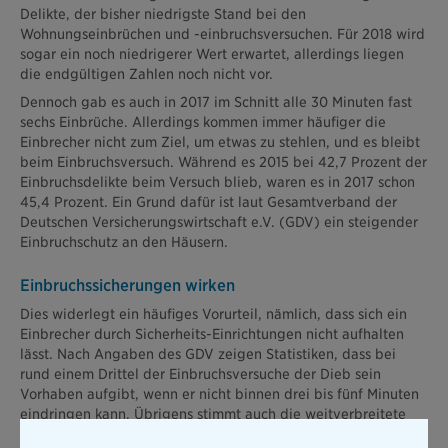
Delikte, der bisher niedrigste Stand bei den
Wohnungseinbrüchen und -einbruchsversuchen. Für 2018 wird
sogar ein noch niedrigerer Wert erwartet, allerdings liegen
die endgültigen Zahlen noch nicht vor.
Dennoch gab es auch in 2017 im Schnitt alle 30 Minuten fast
sechs Einbrüche. Allerdings kommen immer häufiger die
Einbrecher nicht zum Ziel, um etwas zu stehlen, und es bleibt
beim Einbruchsversuch. Während es 2015 bei 42,7 Prozent der
Einbruchsdelikte beim Versuch blieb, waren es in 2017 schon
45,4 Prozent. Ein Grund dafür ist laut Gesamtverband der
Deutschen Versicherungswirtschaft e.V. (GDV) ein steigender
Einbruchschutz an den Häusern.
Einbruchssicherungen wirken
Dies widerlegt ein häufiges Vorurteil, nämlich, dass sich ein
Einbrecher durch Sicherheits-Einrichtungen nicht aufhalten
lässt. Nach Angaben des GDV zeigen Statistiken, dass bei
rund einem Drittel der Einbruchsversuche der Dieb sein
Vorhaben aufgibt, wenn er nicht binnen drei bis fünf Minuten
eindringen kann. Übrigens stimmt auch die weitverbreitete
Annahme, dass eine sichtbare Alarmanlage am Haus Diebe