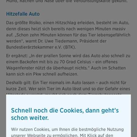
Mund, Rachen und Nase über die Verdunstungskälte gekühlt.
Hitzefalle Auto
Das größte Risiko, einen Hitzschlag erleiden, besteht im Auto,
denn dieses heizt sich bereits nach wenigen Minuten massiv
auf. „Schon zehn Minuten können für das Tier lebensgefährlich
werden“, warnt Dr. Uwe Tiedemann, Präsident der
Bundestierärztekammer e.V. (BTK).
Er ergänzt: „In der prallen Sonne wird das Auto also schnell zu
einem Backofen mit bis zu 70 Grad Celsius – ein offenes
Wagenfenster nützt da überhaupt nichts.“ Auch im Schatten
kann sich ein Pkw schnell aufheizen.
Deshalb gilt: Ein Tier niemals im Auto lassen – auch nicht für
kurze Zeit. Wer sein Tier im Auto lässt und so der Gefahr eines
Hitzetods aussetzt, macht sich nach dem Tierschutzgesetz
strafbar und muss mit einem hohen Bußgeld rechnen.
Schnell noch die Cookies, dann geht's
Überhitzung erkennen – aktiv werden
schon weiter.
Einen Hitzschlag beim Hund erkennt man am Hecheln, am
Speichelfluss, den geröteten Schleimhäuten sowie einer hohen
Wir nutzen Cookies, um Ihnen die bestmögliche Nutzung
Herzfrequenz und Unruhe. Auch Erbrechen, Durchfall,
unserer Webseite zu ermöglichen. Mit Klick auf den