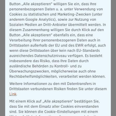
Apathie, Taumeln oder Krämpfe sind möglich. Der Hund muss
Button „Alle akzeptieren" willigen Sie ein, dass Ihre
bei solchen Anzeichen sofort an einen kühlen Ort gebracht
personenbezogenen Daten u. a. unter Verwendung von
werden. Eine feuchte Decke hilft, das Tier abzukühlen.
Cookies zu statistischen und Marketing-Zwecken (unter
Alternativ kann man zuerst die Beine und dann den Körper
anderem Google Analytics), sowie zur Nutzung von
befeuchten, wobei das Wasser wegen der Schockgefahr nicht
Sozialen Medien an Dritt-Anbieter übermittelt werden. In
eiskalt sein darf. Sofern der Hund bei Bewusstsein ist, sollte
diesem Zusammenhang willigen Sie durch Klick auf den
ihm Wasser zum Trinken angeboten werden.
Button „Alle akzeptieren" ebenfalls ein, dass eine
Verarbeitung Ihrer personenbezogenen Daten auch in
Ist das Tier bereits bewusstlos, gilt es, die Atemwege frei zu
Drittstaaten außerhalb der EU und des EWR erfolgt, auch
halten oder frei zu machen und den Hund in eine Seitenlage
wenn diese Drittstaaten über kein nach EU-Standards
zu bringen, wobei der hintere Teil des Körpers höher gelagert
ausreichendes Datenschutzniveau verfügen. Es besteht
werden soll (Schocklagerung). Sollte der Herzschlag und die
insbesondere das Risiko, dass Ihre Daten durch
Atmung aussetzen, hilft nur eine Herzdruckmassage und
ausländische Behörden zu Kontroll- und zu
Mund-zu-Nase-Beatmung. Hat sich der Hund etwas erholt,
Überwachungszwecken, möglicherweise auch ohne
muss er umgehend zum Tierarzt gebracht werden, denn durch
Rechtsbehelfsmöglichkeiten, verarbeitet werden können.
den Hitzschlag können innere Organe geschädigt sein.
Weitere Informationen zu den mit Datentransfers in
Entdeckt man ein Tier alleine in einem offensichtlich
Drittstaaten verbundenen Risiken finden Sie unter diesem
überhitzten Auto, sollte sofort die Polizei verständigt und
Link
.
nach dem Fahrer gesucht werden. Die Polizei kann das
Fahrzeug öffnen. Wer selber die Seitenscheibe des Autos
Mit einem Klick auf „Alle akzeptieren" bestätigen Sie,
einwirft, begeht eine Sachbeschädigung, die rechtliche
dass Sie mit dem Einsatz aller Cookies einverstanden
Folgen haben kann. Dies kann auch straflos ausgehen, wenn
sind. Sie können die Cookie-Einstellungen mit einem