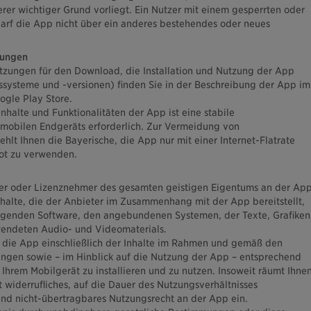
derer wichtiger Grund vorliegt. Ein Nutzer mit einem gesperrten oder
arf die App nicht über ein anderes bestehendes oder neues
zungen
tzungen für den Download, die Installation und Nutzung der App
ebssysteme und -versionen) finden Sie in der Beschreibung der App im
gle Play Store.
halte und Funktionalitäten der App ist eine stabile
 mobilen Endgeräts erforderlich. Zur Vermeidung von
lt Ihnen die Bayerische, die App nur mit einer Internet-Flatrate
ot zu verwenden.
aber oder Lizenznehmer des gesamten geistigen Eigentums an der App
nhalte, die der Anbieter im Zusammenhang mit der App bereitstellt,
egenden Software, den angebundenen Systemen, der Texte, Grafiken
wendeten Audio- und Videomaterials.
et, die App einschließlich der Inhalte im Rahmen und gemäß den
ngen sowie – im Hinblick auf die Nutzung der App – entsprechend
f Ihrem Mobilgerät zu installieren und zu nutzen. Insoweit räumt Ihne
t widerrufliches, auf die Dauer des Nutzungsverhältnisses
und nicht-übertragbares Nutzungsrecht an der App ein.