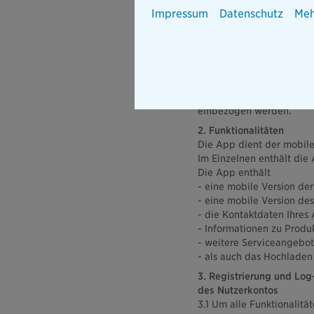
Impressum
„Nutzungsbedingungen fü
Datenschutz
Meh
Mit Start des Downloads 
verbindliche Geltung di
einem Nutzungsverhältni
(„Nutzungsverhältnis“).
Diese Bedingungen gelte
deren Bereitstellung ke
einbezogen werden.
2. Funktionalitäten
Die App dient der mobile
Im Einzelnen enthält die
Die App enthält
- eine mobile Version de
- eine mobile Version des
- die Kontaktdaten Ihres
- Informationen zu Produ
- weitere Serviceangebot
- als auch das Hochlade
3. Registrierung und Log
des Nutzerkontos
3.1 Um alle Funktionalitä