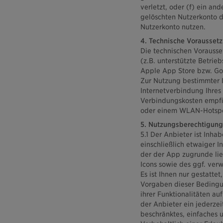
verletzt, oder (f) ein an
gelöschten Nutzerkonto d
Nutzerkonto nutzen.
4. Technische Vorausset
Die technischen Vorausse
(z.B. unterstützte Betri
Apple App Store bzw. Goo
Zur Nutzung bestimmter In
Internetverbindung Ihres
Verbindungskosten empfieh
oder einem WLAN-Hotsp
5. Nutzungsberechtigung
5.1 Der Anbieter ist Inh
einschließlich etwaiger I
der der App zugrunde li
Icons sowie des ggf. ver
Es ist Ihnen nur gestatt
Vorgaben dieser Bedingu
ihrer Funktionalitäten au
der Anbieter ein jederzei
beschränktes, einfaches 