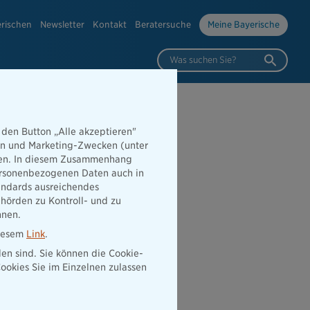
erischen
Newsletter
Kontakt
Beratersuche
Meine Bayerische
Was suchen Sie?
 den Button „Alle akzeptieren"
 App "Meine
hen und Marketing-Zwecken (unter
rden. In diesem Zusammenhang
 personenbezogenen Daten auch in
tandards ausreichendes
hörden zu Kontroll- und zu
nnen.
diesem
Link
.
den sind. Sie können die Cookie-
ookies Sie im Einzelnen zulassen