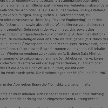
ubnis durch unabdingbare gesetzliche Bestimmungen oder diese
 ohne vorherige schriftliche Zustimmung des Anbieters insbesondere
Quellcode der App oder Teile dieser zu bearbeiten, umzugestalten,zu
, zu vervielfältigen, anzugleichen, zu veröffentlichen, zu
en oder zurückzuentwickeln (sog. Reverse Engineering) oder den
e festzustellen sowie abgeleitete Werke hiervon zu erstellen, (b)
mungsgemäßen Gebrauch in der App hinaus, d.h. soweit dies
 nicht durch entsprechende Funktionalität (z.B. Download-Button)
hern, zu vervielfältigen oder an Dritte weiterzugeben (z.B. durch da
n, in Internet-/ Videoportalen oder Peer-to-Peer-Netzwerken) oder
erstützen, (c) technische Beschränkungen zu umgehen, (d) Inhalte
 der Wiederverwendung zu extrahieren (z.B. durch Data Mining,
tensammel-/ Extraktionsprogramme), (e) Urhebervermerke, Logos
 oder Schutzvermerke auf der App zu entfernen, zu ändern oder
der (f) die App in einer Weise zu nutzen, die mit dem
 im Wettbewerb steht. Die Bestimmungen der §§ 69d und 69e UrhG
en in der App geben Ihnen die Möglichkeit, eigene Inhalte
chte an Ihren Inhalten. Unbeschadet dessen ist es für die Nutzung
em Anbieter die nachfolgenden eingeschränkten Nutzungsrechte