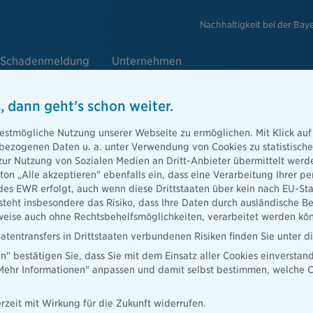
Nachhaltigkeit bei der Bay
Schadenmeldung
Unternehmen
, dann geht's schon weiter.
estmögliche Nutzung unserer Webseite zu ermöglichen. Mit Klick auf
ingungen für die iOS und Android
enbezogenen Daten u. a. unter Verwendung von Cookies zu statistisc
zur Nutzung von Sozialen Medien an Dritt-Anbieter übermittelt we
tton „Alle akzeptieren" ebenfalls ein, dass eine Verarbeitung Ihrer
des EWR erfolgt, auch wenn diese Drittstaaten über kein nach EU-S
teht insbesondere das Risiko, dass Ihre Daten durch ausländische Be
ise auch ohne Rechtsbehelfsmöglichkeiten, verarbeitet werden kö
atentransfers in Drittstaaten verbundenen Risiken finden Sie unter 
en" bestätigen Sie, dass Sie mit dem Einsatz aller Cookies einverstan
ngsbereich
„Mehr Informationen" anpassen und damit selbst bestimmen, welche C
ersicherungsagentur und -Marketing GmbH (nachfolgend als
tellt Ihnen die Applikation „Meine Bayerische (iOS/Android)“ und die
e und Funktionalitäten (insgesamt „App“) zur Verfügung. Download,
rzeit mit Wirkung für die Zukunft widerrufen.
 der App sind ausschließlich auf Grundlage und nach Maßgabe dieser