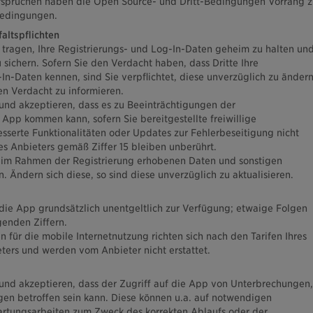
ersprüchen haben die Open Source- und Dritt-Bedingungen Vorrang z
Bedingungen.
altspflichten
 tragen, Ihre Registrierungs- und Log-In-Daten geheim zu halten un
u sichern. Sofern Sie den Verdacht haben, dass Dritte Ihre
In-Daten kennen, sind Sie verpflichtet, diese unverzüglich zu änder
n Verdacht zu informieren.
und akzeptieren, dass es zu Beeinträchtigungen der
 App kommen kann, sofern Sie bereitgestellte freiwillige
esserte Funktionalitäten oder Updates zur Fehlerbeseitigung nicht
des Anbieters gemäß Ziffer 15 bleiben unberührt.
hre im Rahmen der Registrierung erhobenen Daten und sonstigen
. Ändern sich diese, so sind diese unverzüglich zu aktualisieren.
n die App grundsätzlich unentgeltlich zur Verfügung; etwaige Folgen
genden Ziffern.
 für die mobile Internetnutzung richten sich nach den Tarifen Ihres
ers und werden vom Anbieter nicht erstattet.
und akzeptieren, dass der Zugriff auf die App von Unterbrechungen,
en betroffen sein kann. Diese können u.a. auf notwendigen
artungsarbeiten zum Zweck des korrekten Ablaufs oder der