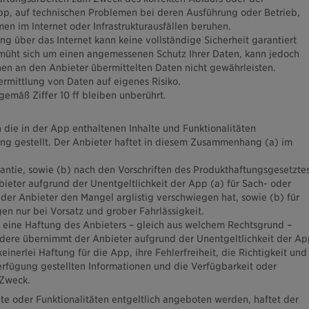
p, auf technischen Problemen bei deren Ausführung oder Betrieb,
 im Internet oder Infrastrukturausfällen beruhen.
g über das Internet kann keine vollständige Sicherheit garantiert
müht sich um einen angemessenen Schutz Ihrer Daten, kann jedoch
hnen an den Anbieter übermittelten Daten nicht gewährleisten.
ermittlung von Daten auf eigenes Risiko.
emäß Ziffer 10 ff bleiben unberührt.
 die in der App enthaltenen Inhalte und Funktionalitäten
ung gestellt. Der Anbieter haftet in diesem Zusammenhang (a) im
tie, sowie (b) nach den Vorschriften des Produkthaftungsgesetztes
bieter aufgrund der Unentgeltlichkeit der App (a) für Sach- oder
der Anbieter den Mangel arglistig verschwiegen hat, sowie (b) für
gen nur bei Vorsatz und grober Fahrlässigkeit.
st eine Haftung des Anbieters – gleich aus welchem Rechtsgrund –
dere übernimmt der Anbieter aufgrund der Unentgeltlichkeit der Ap
einerlei Haftung für die App, ihre Fehlerfreiheit, die Richtigkeit und
Verfügung gestellten Informationen und die Verfügbarkeit oder
 Zweck.
lte oder Funktionalitäten entgeltlich angeboten werden, haftet der