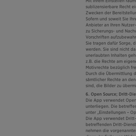
Mit Ihrem Einstellen räum
sublizensierbare Recht e
Zwecken der Bereitstellu
Sofern und soweit Sie Ihr
Anbieter an Ihren Nutzer
zu Sicherungs- und Nach
Vorschriften aufzubewahr
Sie tragen dafür Sorge, d
werden. Sie sind nicht da
unerlaubten Inhalten gehö
z.B. die Rechte am eigen
Motivrechte bezüglich fr
Durch die Übermittlung de
sämtlicher Rechte an den
sind, die Bilder zu überm
6. Open Source; Dritt-Di
Die App verwendet Open
unterliegen. Die betref
unter „Einstellungen – O
Die App verwendet Dritt-
betreffenden Dritt-Diens
nehmen die vorgenannten