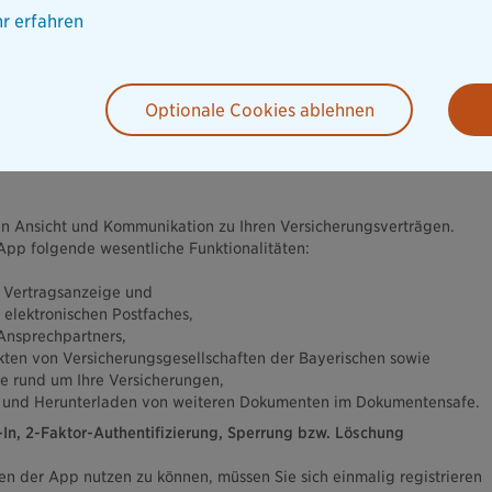
r „Meine Bayerische (iOS/Android)“ App („Bedingungen“) gestattet
r erfahren
der App im App Store akzeptieren Sie die ausschließliche und
eser Bedingungen; es kommt zwischen Ihnen und dem Anbieter zu
s über die App auf Grundlage dieser Bedingungen
Optionale Cookies ablehnen
n auch für Änderungen und neue Versionen der App, sofern bei
ine abweichenden allgemeinen Nutzungsbedingungen vom Anbieter
n Ansicht und Kommunikation zu Ihren Versicherungsverträgen.
 App folgende wesentliche Funktionalitäten:
r Vertragsanzeige und
 elektronischen Postfaches,
 Ansprechpartners,
kten von Versicherungsgesellschaften der Bayerischen sowie
e rund um Ihre Versicherungen,
n und Herunterladen von weiteren Dokumenten im Dokumentensafe.
-In, 2-Faktor-Authentifizierung, Sperrung bzw. Löschung
ten der App nutzen zu können, müssen Sie sich einmalig registrieren