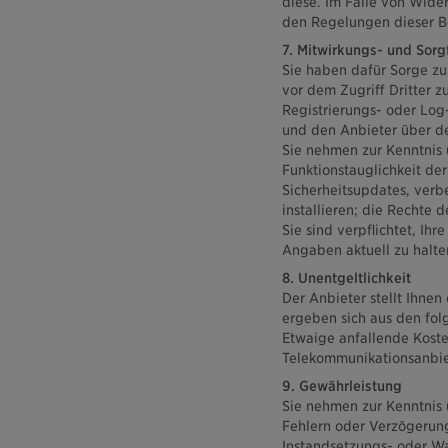
diese. Im Falle von Wid
den Regelungen dieser 
7. Mitwirkungs- und Sorgf
Sie haben dafür Sorge zu
vor dem Zugriff Dritter z
Registrierungs- oder Log-
und den Anbieter über de
Sie nehmen zur Kenntnis 
Funktionstauglichkeit der
Sicherheitsupdates, verb
installieren; die Rechte 
Sie sind verpflichtet, I
Angaben aktuell zu halten
8. Unentgeltlichkeit
Der Anbieter stellt Ihne
ergeben sich aus den fol
Etwaige anfallende Kosten
Telekommunikationsanbiet
9. Gewährleistung
Sie nehmen zur Kenntnis 
Fehlern oder Verzögerung
Instandsetzungs- oder W