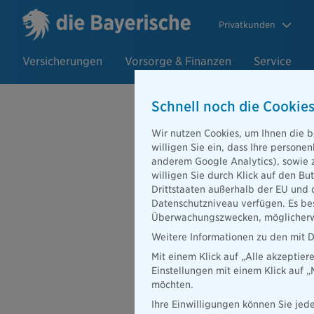
Privatkunden
Versicherungen
Vorsorge & Finanzen
Service
Schnell noch die Cookies
Wir nutzen Cookies, um Ihnen die b
Nutzungsbed
willigen Sie ein, dass Ihre person
anderem Google Analytics), sowie 
Bayerische"
willigen Sie durch Klick auf den Bu
Drittstaaten außerhalb der EU und 
Datenschutzniveau verfügen. Es bes
Überwachungszwecken, möglicherwe
Weitere Informationen zu den mit D
Stand: 30.04.2024
Mit einem Klick auf „Alle akzeptier
1. Gegenstand und Geltu
Einstellungen mit einem Klick auf 
die Bayerische Online-V
möchten.
„Anbieter“ bezeichnet) s
darin angebotenen Inhalt
Ihre Einwilligungen können Sie jede
Installation und Nutzung