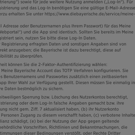
trierung“) sowie für jede weitere Nutzung anmelden („Log-In“). Für
istrierung und das Log-In benötigen Sie eine gültige E-Mail-Adresse
erzu erhalten Sie unter https://www.diebayerische.de/service/meine
l Adresse oder Benutzernamen plus Ihrem Passwort) für das Meine
ebportal“) und die App sind identisch. Sollten Sie bereits im Meine
striert sein, nutzen Sie bitte diese Log-In Daten.
 Registrierung erfragten Daten und sonstigen Angaben sind von
rekt anzugeben; die Bayerische ist dazu berechtigt, diese auf
ibilität zu überprüfen.
rheit können Sie die 2-Faktor-Authentifizierung wählen:
 Meine Bayerische Account das TOTP Verfahren konfigurieren. Sie
s Benutzernamens und Passwortes zusätzlich einen zeitbasierten
pp Ihrer Wahl zur Verfügung gestellt. Diesen müssen Sie einmalig in
e Daten bestmöglich zu sichern.
zeitweiligen Sperrung bzw. Löschung des Nutzerkontos berechtigt,
istrierung oder dem Log-In falsche Angaben gemacht bzw. ihre
g nicht gem. Ziff. 7 aktualisiert haben, (b) ihr Nutzerkonto
Personen Zugang zu diesem verschafft haben, (c) verbotene Inhalt
Allianz schädigt, (e) bei der Nutzung der App gegen geltende
ehördliche Vorschriften, Richtlinien und Bekanntmachungen, die
stimmungen dieser Bedingungen verstößt, oder Rechte Dritter