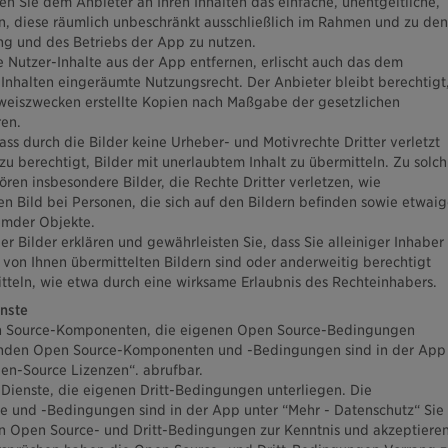
en Sie dem Anbieter an Ihren Inhalten das einfache, unentgeltliche,
in, diese räumlich unbeschränkt ausschließlich im Rahmen und zu den
ng und des Betriebs der App zu nutzen.
e Nutzer-Inhalte aus der App entfernen, erlischt auch das dem
-Inhalten eingeräumte Nutzungsrecht. Der Anbieter bleibt berechtigt
weiszwecken erstellte Kopien nach Maßgabe der gesetzlichen
en.
ass durch die Bilder keine Urheber- und Motivrechte Dritter verletzt
zu berechtigt, Bilder mit unerlaubtem Inhalt zu übermitteln. Zu solch
ren insbesondere Bilder, die Rechte Dritter verletzen, wie
en Bild bei Personen, die sich auf den Bildern befinden sowie etwaig
emder Objekte.
r Bilder erklären und gewährleisten Sie, dass Sie alleiniger Inhaber
 von Ihnen übermittelten Bildern sind oder anderweitig berechtigt
itteln, wie etwa durch eine wirksame Erlaubnis des Rechteinhabers.
enste
 Source-Komponenten, die eigenen Open Source-Bedingungen
fenden Open Source-Komponenten und -Bedingungen sind in der App
pen-Source Lizenzen“. abrufbar.
Dienste, die eigenen Dritt-Bedingungen unterliegen. Die
te und -Bedingungen sind in der App unter “Mehr - Datenschutz“ Sie
 Open Source- und Dritt-Bedingungen zur Kenntnis und akzeptiere