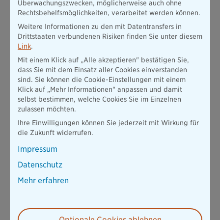
Überwachungszwecken, möglicherweise auch ohne
erfolgreich entwickelt. Umso mehr freut es uns auch, dass das
Rechtsbehelfsmöglichkeiten, verarbeitet werden können.
neue Nachhaltigkeits-Rating dieses Engagement würdigt und
uns zugleich weitere Verbesserungspotenziale aufzeigt“, freut
Weitere Informationen zu den mit Datentransfers in
sich Dr. Herbert Schneidemann, Vorstandsvorsitzender der
Drittstaaten verbundenen Risiken finden Sie unter diesem
Bayerischen.
Link
.
Assekurata führte dieses Jahr erstmals ein eigenständiges
Mit einem Klick auf „Alle akzeptieren" bestätigen Sie,
Rating zur Nachhaltigkeit der Lebensversicherer durch. Die BL
dass Sie mit dem Einsatz aller Cookies einverstanden
die Bayerische Lebensversicherung AG und die BA die
sind. Sie können die Cookie-Einstellungen mit einem
Bayerische Allgemeine Versicherung AG erzielen auf Anhieb
Klick auf „Mehr Informationen" anpassen und damit
die Note „A“ (gut) und reihen sich somit in die Riege der
selbst bestimmen, welche Cookies Sie im Einzelnen
nachhaltigsten Versicherer der Branche ein. Das Analysehaus
zulassen möchten.
bewertete dazu die Teilbereiche Rahmenwerk,
Ihre Einwilligungen können Sie jederzeit mit Wirkung für
Geschäftsbetrieb, Produktmanagement / Risikotransfer und
die Zukunft widerrufen.
Kapitalanlage.
Impressum
„Auf dem Markt für nachhaltige Vorsorgelösungen prescht
Pangaea Life mit ihrer transparenten Sachwert-Anlage schon
Datenschutz
seit Jahren als Schnellboot voran“, sagt CEO Schneidemann,
und erklärt weiter: „Wir freuen uns sehr, dass uns Assekurata
Mehr erfahren
auch bei der Konzernmutter eine gute Nachhaltigkeit
attestiert. Das Rating „A“ ist für uns Ansporn, dem von
Pangaea Life vorgezeichneten Weg auch als Gesamtkonzern
zu folgen. Nachhaltigkeit wird sich nicht nur in unserer
Optionale Cookies ablehnen