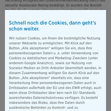
nachhaltig erfolgreichen Unternehmensentwicklung durch das
aktuelle Assekurata-Rating bestätigt. Es wurden die Bonität
der BA die Bayerische Allgemeine Versicherung AG sowie der
Muttergesellschaft Bayerische Beamten Lebensversicherung
a.G. bewertet. Beiden Gesellschaften bescheinigt die
Schnell noch die Cookies, dann geht's
Assekurata mit der Note „A-“ eine starke Bonität mit stabilem
schon weiter.
Ausblick.
In der Bewertung des gesamten Unternehmens erhält die BL
Wir nutzen Cookies, um Ihnen die bestmögliche Nutzung
die Bayerische Lebensversicherung AG die Note „A+“ (sehr
unserer Webseite zu ermöglichen. Mit Klick auf den
gut). Als „exzellent“ schätzt Assekurata dabei Wachstum und
Button „Alle akzeptieren" willigen Sie ein, dass Ihre
Attraktivität im Markt ein. Zudem wurde die starke
personenbezogenen Daten u. a. unter Verwendung von
Kundenorientierung der Bayerischen hervorgehoben. Dies
Cookies zu statistischen und Marketing-Zwecken (unter
zeige sich unter anderem darin, dass die Versicherten nahezu
anderem Google Analytics), sowie zur Nutzung von
vollständig am Unternehmenserfolg beteiligt werden. Die
Sozialen Medien an Dritt-Anbieter übermittelt werden. In
mehrjährige Umsatzrendite (2016-2020) für Kunden sei mit
diesem Zusammenhang willigen Sie durch Klick auf den
15,8 % signifikant höher ausgeprägt als im Marktdurchschnitt
Button „Alle akzeptieren" ebenfalls ein, dass eine
(8,1 %). Auch 2021 dürfte sich die BL hier mit 14,0 % weit über
Verarbeitung Ihrer personenbezogenen Daten auch in
dem Marktmittel einreihen.
Drittstaaten außerhalb der EU und des EWR erfolgt, auch
wenn diese Drittstaaten über kein nach EU-Standards
„Wir sind sehr stolz darauf, dass wir nun zum dritten Mal in
ausreichendes Datenschutzniveau verfügen. Es besteht
Folge in der Notengruppe A von Assekurata bewertet werden.
insbesondere das Risiko, dass Ihre Daten durch
Dies ist für uns keinesfalls selbstverständlich und belegt, dass
ausländische Behörden zu Kontroll- und zu
sich unser Unternehmen in allen Dimensionen nachhaltig