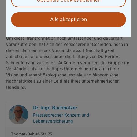
Verantwortung für Umwelt und soziale Gerechtigkeit zeigen,
sondern auch in der Gestaltung unserer Kapitalanlage, in
unseren Beziehungen mit Kunden, Partnern und
Alle akzeptieren
Mitarbeitenden sowie in Systemen und Prozessen, die unserer
Geschäftspraxis zugrunde liegen.“
Um diese Transformation noch umfassender und dauerhaft
voranzutreiben, hat sich der Versicherer entschieden, noch in
diesem Jahr ein neues Vorstandsressort Nachhaltigkeit
aufzubauen und dieses unter die Leitung von Dr. Herbert
Schneidemann zu stellen. Außerdem verankert die Gruppe ihr
Verständnis als nachhaltiges Unternehmen fortan in ihrer
Vision und erhebt ökologische, soziale und ökonomische
Nachhaltigkeit zu einer Leitlinie ihres unternehmerischen
Handelns.
Dr. Ingo Buchholzer
Pressesprecher Konzern und
Lebensversicherung
Thomas-Dehler-Str. 25