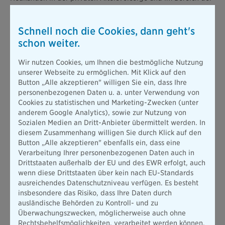
Berufsunfähigkeitsversicherungen des Jahres 2024 an,
bequem und einfach ab dem 01.01.2025 von dem neuen
Höchstrechnungszins zu profitieren.“
Schnell noch die Cookies, dann geht's
schon weiter.
Kundinnen und Kunden der privaten Altersvorsorge im
Rahmen von Fondspolicen der ersten und dritten Schicht stellt
Wir nutzen Cookies, um Ihnen die bestmögliche Nutzung
die Bayerische ab dem 1.1.2025 automatisch auf den dann
unserer Webseite zu ermöglichen. Mit Klick auf den
geltenden, besseren garantierten Rentenfaktor um. „Das gilt
Button „Alle akzeptieren" willigen Sie ein, dass Ihre
bereits für alle Kunden, die sich seit dem 01.01.2024 für das
personenbezogenen Daten u. a. unter Verwendung von
Angebot der Bayerischen entschieden haben, was auch
Cookies zu statistischen und Marketing-Zwecken (unter
unsere sehr beliebte Fondspolice mit den Fonds der Pangaea
anderem Google Analytics), sowie zur Nutzung von
Life einschließt.“ ergänzt Gräfer. Für den Bereich Biometrie
Sozialen Medien an Dritt-Anbieter übermittelt werden. In
plant die Gruppe, dass alle Verträge, die ab dem 01.07.2024
diesem Zusammenhang willigen Sie durch Klick auf den
abgeschlossen werden, einfach, unbürokratisch und ohne
Button „Alle akzeptieren" ebenfalls ein, dass eine
erneute Gesundheitsprüfung auf neue Verträge umgestellt
Verarbeitung Ihrer personenbezogenen Daten auch in
werden können.
Drittstaaten außerhalb der EU und des EWR erfolgt, auch
Keine Nachteile für Kunden in 2024
wenn diese Drittstaaten über kein nach EU-Standards
„Die Notwendigkeit für das Alter vorzusorgen, wird immer
ausreichendes Datenschutzniveau verfügen. Es besteht
drängender“ erklärt Gräfer. „Die demografische Entwicklung
insbesondere das Risiko, dass Ihre Daten durch
ist nicht mehr zu ändern und führt laut Prognosen dazu, dass
ausländische Behörden zu Kontroll- und zu
im Jahr 2050 ein Rentner von nur 1,3 Arbeitnehmern finanziert
Überwachungszwecken, möglicherweise auch ohne
werden muss. Einschnitte in die gesetzliche
Rechtsbehelfsmöglichkeiten, verarbeitet werden können.