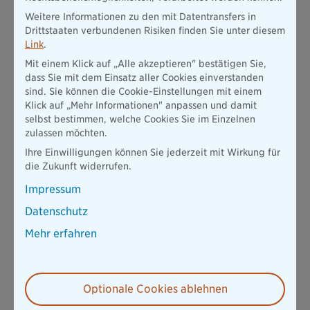
Rentenversicherung scheinen da unvermeidlich. Egal was die
Weitere Informationen zu den mit Datentransfers in
Politik aktuell dazu zugeben möchte. Es ist jetzt aufgrund der
Drittstaaten verbundenen Risiken finden Sie unter diesem
Zinsentwicklung ein richtiger Schritt den
Link
.
Höchstrechnungszinses anzupassen, und ich bin sicher, das
Mit einem Klick auf „Alle akzeptieren" bestätigen Sie,
wird der Lebensversicherung weiteren Auftrieb geben.
dass Sie mit dem Einsatz aller Cookies einverstanden
Höhere Garantien bedeuten jedoch nicht automatisch mehr
sind. Sie können die Cookie-Einstellungen mit einem
Sicherheit. Die wachsende Versorgungslücke bedarf
Klick auf „Mehr Informationen" anpassen und damit
unbedingt höherer Renditen in der Anspar- und Rentenphase
selbst bestimmen, welche Cookies Sie im Einzelnen
einer Altersvorsorge. Langfristig und nachhaltig ausgerichtete
zulassen möchten.
Angebote, wie wir sie mit unserer Fondspolice Blue Invest und
den Fonds der Pangaea Life anbieten, liegen dabei ganz
Ihre Einwilligungen können Sie jederzeit mit Wirkung für
vorne.“
die Zukunft widerrufen.
Neben den Garantien erhöht der angepasste Rechnungszins
Impressum
zudem den garantierten Rentenfaktor für Fondspolicen mit
lebenslanger Verrentung und macht die Beiträge für
Datenschutz
Kundinnen und Kunden zum Schutz ihres Einkommens
Mehr erfahren
günstiger.
Die Magie der Rente entfalten
Unter dem Motto „Die Magie der Rente“ schafft die Bayerische
Optionale Cookies ablehnen
Bewusstsein für einen heute weithin unterschätzen Aspekt von
Fondsrenten gegenüber anderen Anlageprodukten: die