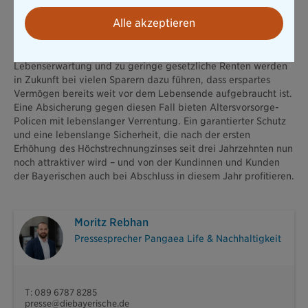
Option einer lebenslangen Verrentung in Zeiten steigender
Lebenserwartung.
Alle akzeptieren
Denn viele Menschen schätzen den finanziellen Bedarf nach
Eintritt in die Rente zu niedrig ein. Die steigende
Lebenserwartung und zu geringe gesetzliche Renten werden
in Zukunft bei vielen Sparern dazu führen, dass erspartes
Vermögen bereits weit vor dem Lebensende aufgebraucht ist.
Eine Absicherung gegen diesen Fall bieten Altersvorsorge-
Policen mit lebenslanger Verrentung. Ein garantierter Schutz
und eine lebenslange Sicherheit, die nach der ersten
Erhöhung des Höchstrechnungzinses seit drei Jahrzehnten nun
noch attraktiver wird – und von der Kundinnen und Kunden
der Bayerischen auch bei Abschluss in diesem Jahr profitieren.
Moritz Rebhan
Pressesprecher Pangaea Life & Nachhaltigkeit
T: 089 6787 8285
presse@diebayerische.de